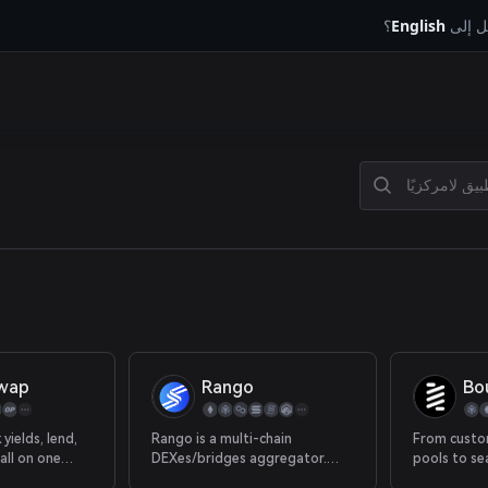
يل إلى
English
؟
wap
Rango
Bo
yields, lend,
Rango is a multi-chain
From custo
all on one
DEXes/bridges aggregator.
pools to se
ommunity
Currently Rango supports +40
settlements