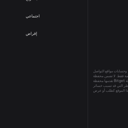
اجتماعي
إقراض
ت، وحسابات مواقع التواصل
لا الحصر، دقتها وصلتها. لا يجب اعتبار أي معلومة
تقدمها محفظة Bitget كمشورة مالية، أو قانونية، أو غيرها. ولا يجب استخدامها لتلبية متطلبات محددة لأي غرض. ويكون أي اعتماد على معلومات محفظة Bitget أو استخدامها على مسؤوليتك
اطر التي قد تسبب خسائر