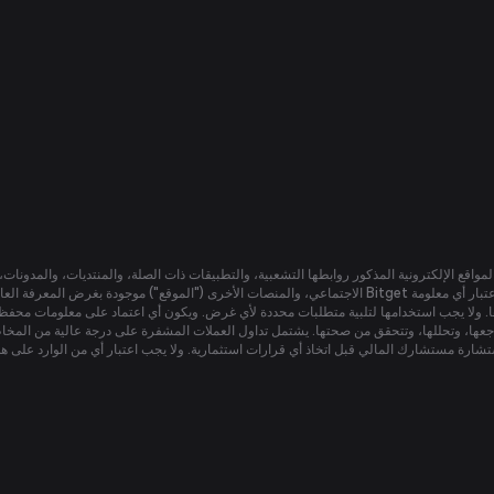
المواقع الإلكترونية المذكور روابطها التشعبية، والتطبيقات ذات الصلة، والمنتديات، والمدونا
الاجتماعي، والمنصات الأخرى ("الموقع") موجودة بغرض المعرفة العامة فقط. لا تضمن محفظة Bitget أي معلومات، بما فيها على سبيل المثال 
اجعها، وتحللها، وتتحقق من صحتها. يشتمل تداول العملات المشفرة على درجة عالية من المخ