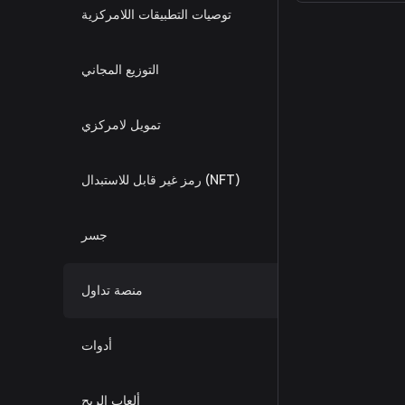
driven platform
توصيات التطبيقات اللامركزية
home to DeFi.
التوزيع المجاني
تمويل لامركزي
رمز غير قابل للاستبدال (NFT)
جسر
منصة تداول
أدوات
ألعاب الربح