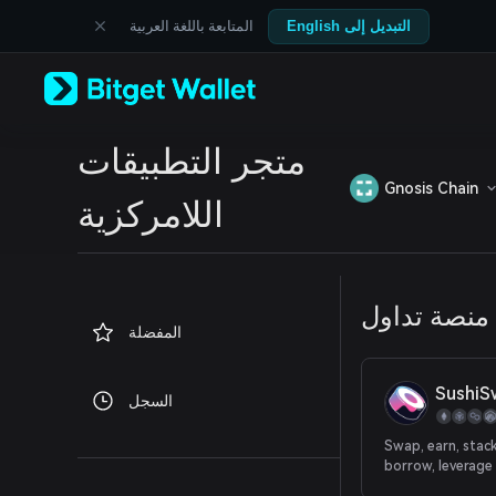
English
المتابعة باللغة العربية
التبديل إلى English
日本語
Tiếng Việt
Русский
Español (Latinoamérica)
Türkçe
متجر التطبيقات
Italiano
Français
Gnosis Chain
Deutsch
اللامركزية
简体中文
繁體中文
Português (Portugal)
Bahasa Indonesia
منصة تداول
ภาษาไทย
المفضلة
العربية
हिन्दी
বাংলা
SushiS
السجل
Español
Português (Brasil)
Swap, earn, stack 
Español (Argentina)
borrow, leverage 
decentralized, c