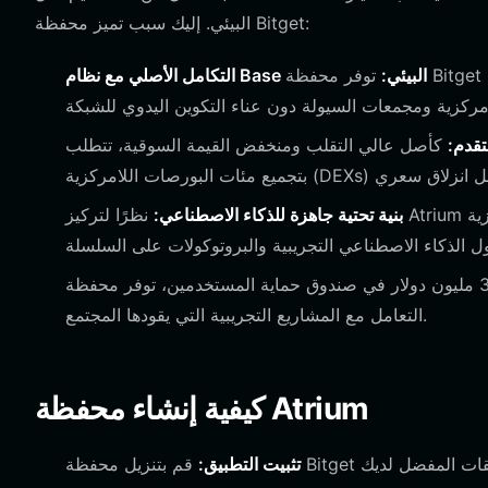
البيئي. إليك سبب تميز محفظة Bitget:
التكامل الأصلي مع نظام Base البيئي:
توفر محفظة Bitget دعمًا سلسًا لشبكة Base، مما يسمح لك بالتفاعل مع تطبيقات Base
تقدم:
كأصل عالي التقلب ومنخفض القيمة السوقية، تتطلب Atrium مسارات تداول فعالة. تقوم محفظة Bitget
بنية تحتية جاهزة للذكاء الاصطناعي:
نظرًا لتركيز Atrium على سرديات الذكاء الاصطناعي/الوكلاء، يسمح متصفح التطبيقات اللامركزية
مع وجود أكثر من 300 مليون دولار في صندوق حماية المستخدمين، توفر محفظة Bitget شبكة أمان تعد حاسمة عند
التعامل مع المشاريع التجريبية التي يقودها المجتمع.
كيفية إنشاء محفظة Atrium
تثبيت التطبيق: