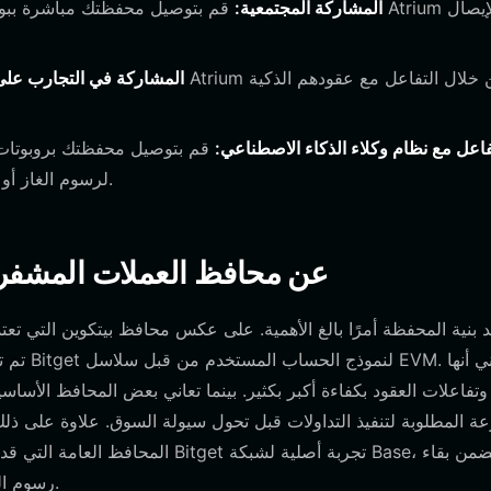
المشاركة المجتمعية:
قم بتوصيل محفظتك مباشرة ببوابات ح
المشاركة في التجارب على
فاعل مع نظام وكلاء الذكاء الاصطناعي:
قم بتوصيل محفظتك بروبوتات ال
المستقلين الذين يستخدمون رمز Atrium لرسوم الغاز أو رسوم البروتوكول.
كيف تختلف محافظ Atrium عن محافظ العملات ا
المحافظ العامة التي قد تفتقر إلى ال
رسوم الغاز منخفضة وبقاء معاملاتك سريعة خلال فترات ازدحام الشبكة.