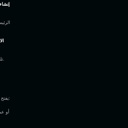
إنشاء
الا
إذا لم تظهر Atrium تلقائيًا، استخدم عنوان العقد الخاص بالرمز لإضافته يدويًا إلى قائمة أصولك لعرض رصيدك.
استخدام محفظة مخصصة لـ Atrium يفتح مجموعة متنوعة من الأنشطة المحددة على السلسلة والمصممة لقطاع الذكاء الاصطناعي/الميم: