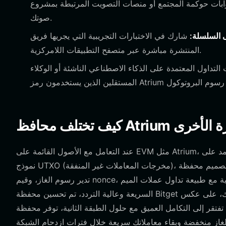
وكمة المجتمع أو منصات التصويت المرتبطة بمشروع Atrium لإيصال
صوتك.
 السلسلة:
شارك في الاختبارات التجريبية التي يجريها فريق Atrium من خلال التفاعل مع عقودهم الذكية
المنتشرة مباشرة عبر متصفح التطبيقات اللامركزية.
تداول المعتمدة على الذكاء الاصطناعي الناشئة أو الوكلاء
لمشفرة الأخرى
عند التعامل مع الأصول القائمة على EVM مثل Atrium، تعد بنية المحفظة أمرًا بالغ الأهمية. على عكس محافظ بيتكوين التي تعتمد على
نموذج UTXO (مخرجات المعاملات غير المنفقة)، تم تصميم محفظة Bitget لنموذج الحساب المستخدم من قبل سلاسل EVM. هذا يعني أنها
تدير رسوم الغاز، وقيم nonce، وتفاعلات العقود بكفاءة أكبر بكثير. بينما تعاني بعض المحافظ الأساسية مع طبيعة تداول عملات الميم
السريعة وعالية التردد، تم تحسين محفظة Bitget للسرعة المطلوبة لتنفيذ التداولات قبل تحول سيولة السوق. علاوة على ذلك، على عكس
تكامل العميق مع حلول الطبقة الثانية، توفر محفظة Bitget تجربة أصلية لشبكة Base، مما يضمن بقاء