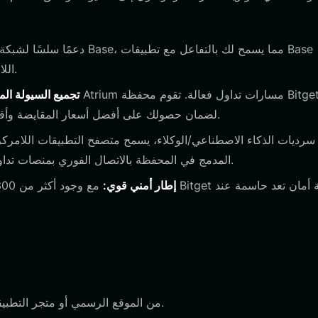
اللامركزية ومجمعات السيولة دون عناء التكوين اليدوي للشبكة.
تجميع السيولة الم
بتجميع مئات البورصات اللامركزية (DEXs) لضمان حصولك على أفضل أسعار المقايضة وأقل انزلاق سعري.
المدمج في المحفظة بالاتصال الفوري بمنصات تداول الذكاء الاصطناعي التجريبية والبروتوكولات على السلسلة.
إطار أمني قوي:
قم بتنزيل محفظة Bitget من الموقع الرسمي أو متجر التطبيقات المفضل لديك.