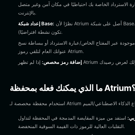
ة الاسترداد الخاصة بك احتياطيًا في مكان آمن وغير متصل
بالإنترنت.
نظرًا لأن Atrium أصل على شبكة Base، انتقل إلى إعدادات الشبكة وتأكد من تفعيل شبكة Base الرئيسية (عادةً ما
إعداد شبكة Base:
تكون نشطة افتراضيًا).
وجودة عبر المفتاح الخاص/عبارة الاسترداد أو ببساطة نسخ
عنوانك العام لتلقي رموز Atrium.
إضافة رمز مخصص:
ي يمكنك فعله بمحفظة Atrium؟
بي:
استفد من ميزة المقايضة المدمجة في المحفظة لتداول Atrium مقابل ETH أو عملات مستقرة أخرى، مستفيدًا من
التقلبات العالية للرموز ذات القيمة السوقية المنخفضة.