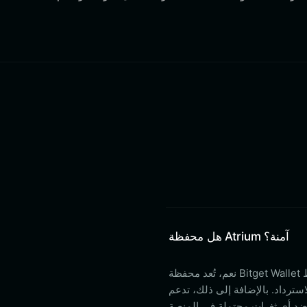
هل محفظة Atrium آمنة؟
نعم، تُعد محفظة Bitget Wallet آمنة للغاية. فهي محفظة غير مركزية (غير خاضعة للحضانة)، مما يعني أنك تحتفظ
لى ذلك، تدعم Bitget مستخدميها بصندوق حماية