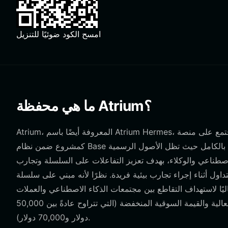
امسح الكود ضوئيًا للتنزيل
ما هي محفظة Atrium؟
Atrium، المعروفة أيضًا باسم Atrium Hermes، هي رمز مشتق تجريبي أطلقته المجتمع على منصة Bankr. تُعرف Atrium على نطاق واسع
كمشروع ضمن نظام Base البيئي، وتعمل من خلال فريق مجهول، مع التركيز على نهج يقوده المجتمع بالكامل حيث تظل الأصول الرسمية
صطناعي والوكلاء، بهدف تعزيز التفاعلات على السلسلة وتجارب
داول أثناء إجراء تجارب بيئية فريدة. نظرًا لأنه مبني على سلسلة Base، وهي حل من الطبقة الثانية متوافق مع EVM، تعمل Atrium
يًا لاستهداف التقاطع بين مجتمعات الذكاء الاصطناعي والعملات
المشفرة، مما يجذب المتداولين النشطين المهتمين بالأصول ذات التقلبات العالية والقيمة السوقية المنخفضة (التي تتراوح عادةً بين 50,000
دولار و70,000 دولار).