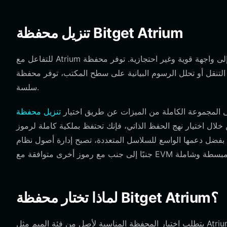
تنزيل محفظة Bitget Atrium
للتفاعل مع Atrium بفعالية، تحتاج إلى واجهة قوية وغير احتجازية. توفر محفظة Bitget حلاً شاملاً يسد الفجوة بين التجارب المعقدة على
 أو تحلل الرسوم البيانية على سطح المكتب، توفر محفظة Bitget تجربة
سلسة.
 المجموعة الكاملة من الميزات عن طريق اختيار
ختيار نهج الحفظ الذاتي، فإنك تحتفظ بملكية كاملة لرموز Atrium
 دعمها الواسع للسلاسل المتعددة، تصبح إدارة أصول نظام Base البيئي
لماذا تختار محفظة Bitget Atrium؟
يتطلب اختيار المحفظة المناسبة لأصل من فئة الميم مثل Atrium أدوات تعطي الأولوية للسرعة، والوصول إلى السيولة، وعمق النظام