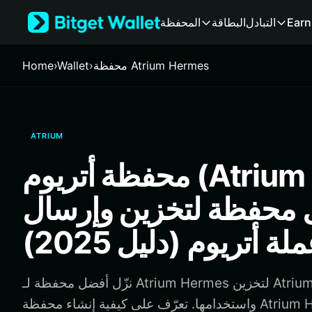
English
Earn
التبادل
البطاقة
المحفظة
日本語
Tiếng Việt
Русский
محفظة Atrium Hermes
›
Wallet
›
Home
Español (Latinoamérica)
Türkçe
Italiano
Français
ATRIUM
Deutsch
简体中文
محفظة أتريوم (Atrium Wallet):
繁體中文
Português (Portugal)
محفظة لتخزين وإرسال
Bahasa Indonesia
ภาษาไทย
 أتريوم (دليل 2025)
हिन्दी
বাংলা
Español
نزّل أفضل محفظة لـ Atrium Hermes لتخزين Atrium Hermes وإرسالها
Português (Brasil)
واستخدامها. تعرّف على كيفية إنشاء محفظة Atrium Hermes والوصول إلى
Español (Argentina)