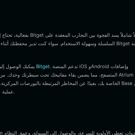
السلسلة وسهولة الاستخدام. سواء كنت تدير محفظتك أثناء التنقل
. تدعم المنصة iOS وAndroid وإضافات
تنزيل محفظة Bitget
يمكنك الوصول إلى
المتصفح، مما يضمن بقاء مفاتيحك تحت سيطرتك وحدك. من خلال ا
الخاصة بك، بعيدًا عن المخاطر المرتبطة بالبورصات المركزية. بفضل
جنبًا إلى جنب مع رموز أخرى متوافقة مع EVM عملية مبسطة وشاملة.