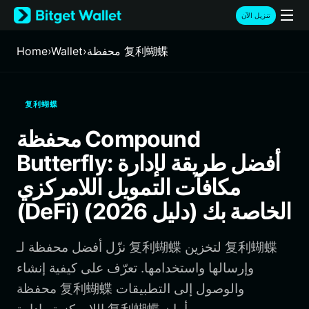
English
تنزيل الآن
日本語
Tiếng Việt
محفظة 复利蝴蝶
›
Wallet
›
Home
Русский
Español (Latinoamérica)
Türkçe
复利蝴蝶
Italiano
Français
محفظة Compound
Deutsch
Butterfly: أفضل طريقة لإدارة
简体中文
繁體中文
مكافآت التمويل اللامركزي
Português (Portugal)
(DeFi) الخاصة بك (دليل 2026)
Bahasa Indonesia
ภาษาไทย
हिन्दी
نزّل أفضل محفظة لـ 复利蝴蝶 لتخزين 复利蝴蝶
বাংলা
وإرسالها واستخدامها. تعرّف على كيفية إنشاء
Español
محفظة 复利蝴蝶 والوصول إلى التطبيقات
Português (Brasil)
Español (Argentina)