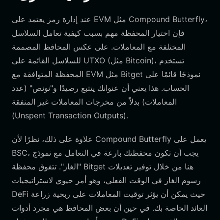
عند إدارة رمز يعتمد على EVM مثل Compound Butterfly،
فإن اختيار المحفظة مهم بسبب كيفية تعامل السلاسل
المختلفة مع المعاملات. على عكس المحافظ المصممة
للسلاسل القائمة على UTXO (مثل Bitcoin)، تستخدم
المحفظة المتوافقة مع EVM مثل Bitget نموذجًا قائمًا على
الحساب. هذا يعني أن عنوانك يتتبع رصيدًا و"نونص" (عدد
المعاملات) بدلاً من مخرجات المعاملات غير المنفقة
(Unspent Transaction Outputs).
علاوة على ذلك، نظرًا لأن Compound Butterfly يعمل على
BSC، يجب أن تكون محفظتك بارعة في التعامل مع نموذج
"الغاز". تتفوق محفظة Bitget هنا من خلال توفير تعديلات
رسوم الغاز في الوقت الفعلي، وهو أمر حيوي لاستراتيجيات
DeFi حيث يمكن أن يؤثر توقيت المعاملات على ربحية زراعة
العائد الخاصة بك. في حين أن بعض المحافظ هي مجرد أدوات