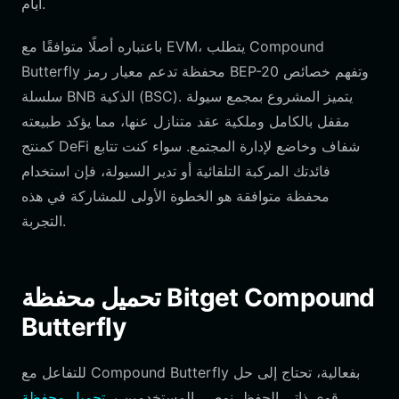
أيام.
باعتباره أصلًا متوافقًا مع EVM، يتطلب Compound
Butterfly محفظة تدعم معيار رمز BEP-20 وتفهم خصائص
سلسلة BNB الذكية (BSC). يتميز المشروع بمجمع سيولة
مقفل بالكامل وملكية عقد متنازل عنها، مما يؤكد طبيعته
كمنتج DeFi شفاف وخاضع لإدارة المجتمع. سواء كنت تتابع
فائدتك المركبة التلقائية أو تدير السيولة، فإن استخدام
محفظة متوافقة هو الخطوة الأولى للمشاركة في هذه
التجربة.
تحميل محفظة Bitget Compound
Butterfly
للتفاعل مع Compound Butterfly بفعالية، تحتاج إلى حل
قوي ذاتي الحفظ. نوصي المستخدمين بـ
تحميل محفظة