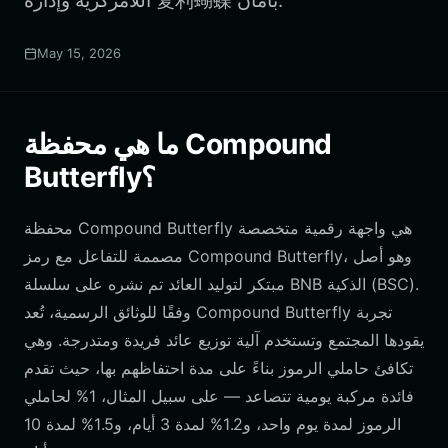
اللامركزية وإدارة 复利蝴蝶 بأمان.
May 15, 2026
ما هي محفظة Compound
Butterfly؟
محفظة Compound Butterfly هي واجهة رقمية متخصصة
مصممة للتفاعل مع رمز Compound Butterfly، وهو أصل
مبتكر لتوليد العائد تم نشره على سلسلة BNB الذكية (BSC).
وفقًا للوثائق الرسمية، تُعد Compound Butterfly تجربة
يقودها المجتمع وتستخدم آلية توزيع عائد فريدة ومتدرجة. وهي
تكافئ حاملي الرموز بناءً على مدة احتفاظهم بها، حيث تقدم
فائدة مركبة يومية تتصاعد — على سبيل المثال، 1% لحاملي
الرموز لمدة يوم واحد، و1.2% لمدة 3 أيام، و1.5% لمدة 10