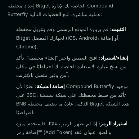
إعداد محفظة Bitget الخاصة بك لإدارة Compound
Butterfly عملية مباشرة. اتبع الخطوات التالية:
التثبيت:
قم بزيارة الموقع الرسمي وقم بتنزيل محفظة
Bitget لجهازك المفضل (iOS، Android، أو إضافة
Chrome).
إنشاء/استيراد:
افتح التطبيق واختر "إنشاء محفظة". تأكد
من نسخ عبارة الاستعادة الخاصة بك احتياطيًا في مكان
آمن وغير متصل بالإنترنت.
إضافة الشبكة:
نظرًا لأن Compound Butterfly موجود
على BSC، تأكد من ضبط محفظتك على شبكة سلسلة
BNB الذكية. عادةً ما تضيف محفظة Bitget هذه الشبكة
افتراضيًا.
استيراد الرمز:
إذا لم يظهر الرمز تلقائيًا، فاستخدم ميزة
"إضافة رمز" (Add Token) والصق عنوان عقد