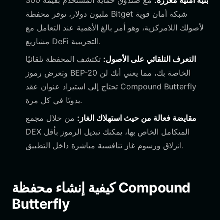
بنية أمنية معززة:
مع صندوق حماية المستخدم بقيمة 300
مليون دولار، توفر محفظة Bitget شبكة أمان قوية
لأصولك اللامركزية، وهو أمر بالغ الأهمية عند التعامل مع
مشاريع DeFi التجريبية.
التعرف التلقائي على الأصول:
تكتشف المحفظة تلقائيًا
وتعرض رموز BEP-20 الخاصة بك، مما يعني أنك لن
تحتاج إلى استيراد عنوان عقد Compound Butterfly
يدويًا في كل مرة.
مقايضة فعالة من حيث استهلاك الغاز:
من خلال مجمع
DEX المتكامل الخاص بها، يمكنك تبديل الرموز بأقل
انزلاق ورسوم غاز تنافسية مباشرة داخل التطبيق.
كيفية إنشاء محفظة Compound
Butterfly