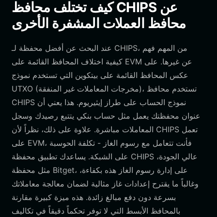
كيف تختلف محافظ CHIPS عن
محافظ العملات المشفرة الأخرى
عند البحث عن أفضل محفظة لـ CHIPS، من المهم فهم
كيفية اختلاف المحافظ القائمة على EVM عن غيرها. على
عكس المحافظ القائمة على بيتكوين التي تستخدم نموذج
UTXO (مخرجات المعاملات غير المنفقة)، تستخدم محافظ
CHIPS نموذج الحساب على طراز إيثيريوم. هذا يعني أن
عنوان محفظتك يعمل مثل حساب بنكي يتتبع رصيدك وسجل
المعاملات مباشرة. علاوة على ذلك، نظراً لأن CHIPS تعمل
على EVM، فأنت تتعامل مع رسوم الغاز - تكلفة الحوسبة
على الشبكة. يساعدك تطبيق محفظة CHIPS عالي الجودة،
مثل محفظة Bitget، على إدارة رسوم الغاز هذه بكفاءة،
وغالباً ما يقترح إعدادات غاز مثالية لضمان معالجة معاملاتك
بسرعة دون دفع مبالغ زائدة. هذه ميزة كبيرة مقارنة
بالمحافظ الأبسط التي لا توفر تحكماً دقيقاً في تكاليف