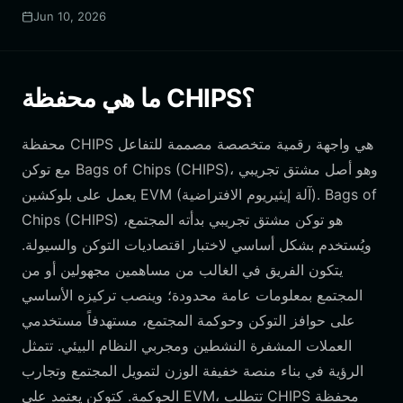
Jun 10, 2026
ما هي محفظة CHIPS؟
محفظة CHIPS هي واجهة رقمية متخصصة مصممة للتفاعل
مع توكن Bags of Chips (CHIPS)، وهو أصل مشتق تجريبي
يعمل على بلوكشين EVM (آلة إيثيريوم الافتراضية). Bags of
Chips (CHIPS) هو توكن مشتق تجريبي بدأته المجتمع،
ويُستخدم بشكل أساسي لاختبار اقتصاديات التوكن والسيولة.
يتكون الفريق في الغالب من مساهمين مجهولين أو من
المجتمع بمعلومات عامة محدودة؛ وينصب تركيزه الأساسي
على حوافز التوكن وحوكمة المجتمع، مستهدفاً مستخدمي
العملات المشفرة النشطين ومجربي النظام البيئي. تتمثل
الرؤية في بناء منصة خفيفة الوزن لتمويل المجتمع وتجارب
الحوكمة. كتوكن يعتمد على EVM، تتطلب CHIPS محفظة