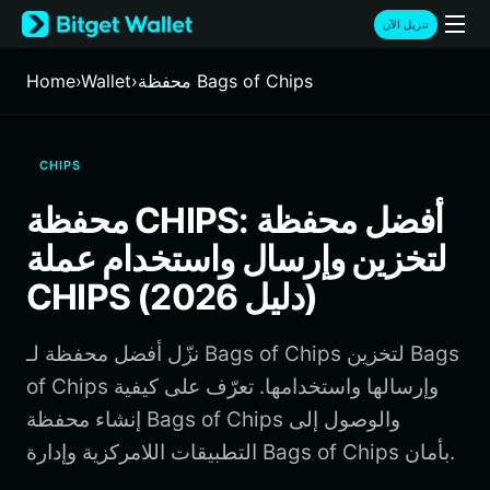
English
تنزيل الآن
日本語
Tiếng Việt
محفظة Bags of Chips
›
Wallet
›
Home
Русский
Español (Latinoamérica)
Türkçe
CHIPS
Italiano
Français
محفظة CHIPS: أفضل محفظة
Deutsch
لتخزين وإرسال واستخدام عملة
简体中文
繁體中文
CHIPS (دليل 2026)
Português (Portugal)
Bahasa Indonesia
نزّل أفضل محفظة لـ Bags of Chips لتخزين Bags
ภาษาไทย
हिन्दी
of Chips وإرسالها واستخدامها. تعرّف على كيفية
বাংলা
إنشاء محفظة Bags of Chips والوصول إلى
Español
التطبيقات اللامركزية وإدارة Bags of Chips بأمان.
Português (Brasil)
Español (Argentina)