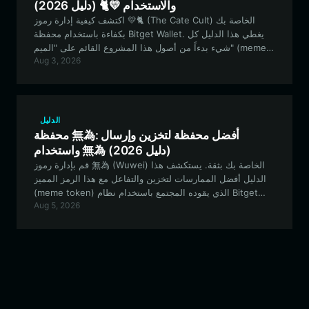
والاستخدام 💛🐈 (دليل 2026)
اكتشف كيفية إدارة رموز 💛🐈 (The Cate Cult) الخاصة بك
بكفاءة باستخدام محفظة Bitget Wallet. يغطي هذا الدليل كل
شيء بدءاً من أصول هذا المشروع القائم على "الميم" (meme)
Aug 3, 2026
على شبكة Solana وصولاً إلى إعداد محفظة العملات المشفرة
الآمنة وعالية الأداء الخاصة بك للتداول وحوكمة المجتمع.
الدليل
محفظة 無為: أفضل محفظة لتخزين وإرسال
واستخدام 無為 (دليل 2026)
قم بإدارة رموز 無為 (Wuwei) الخاصة بك بثقة. يستكشف هذا
الدليل أفضل الممارسات لتخزين والتفاعل مع هذا الرمز المميز
(meme token) الذي يقوده المجتمع باستخدام نظام Bitget
Aug 5, 2026
Wallet البيئي، مما يضمن بقاءك آمناً أثناء المشاركة في نظام
EVM البيئي.