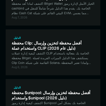
اكتشف لماذا تُعد محفظة Bitget Wallet الخيار الأمثل لإدارة رموز
cashbird الخاصة بك. يقدم هذا الدليل شرحاً شاملاً للتنقل في
نظام Cash Cat البيئي القائم على شبكة EVM، مما يضمن
Aug 7, 2026
تخزين أصولك التجريبية بشكل آمن وتداولها بكفاءة.
الدليل
محفظة Clip: أفضل محفظة لتخزين وإرسال
واستخدام عملة CLIP (دليل عام 2026)
اكتشف كيفية إدارة عملات CLIP الخاصة بك بفعالية باستخدام
محفظة Bitget. يستكشف هذا الدليل الميزات الفريدة لعملة
Clip Coin القائمة على شبكة Solana، ولماذا تعتبر المحفظة
Aug 6, 2026
الآمنة ومتعددة السلاسل ضرورية للمشاركة في نظام الحوافز
التسويقية المبتكر الخاص بها.
الدليل
محفظة $unipool: أفضل محفظة لتخزين وإرسال
واستخدام $unipool (دليل 2026)
اكتشف كيفية إدارة رموز $unipool الخاصة بك بشكل آمن