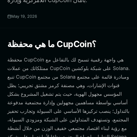
اللامركزية وإدارة CupCoin بأمان.
May 19, 2026
ما هي محفظة CupCoin؟
محفظة CupCoin هي واجهة رقمية تسمح لك بالتفاعل مع
ممتلكاتك من عملات CupCoin على شبكة بلوكشين Solana.
تنبع CupCoin من مجتمع Solana ومبادرة قائمة على مجتمع
قنوات الإشارات، وهي مصنفة كرمز مشتق تجريبي؛ يظل
المؤسس مجهول الهوية، حيث يتم تشغيل المشروع بشكل
أساسي بواسطة مساهمين مجهولين وإدارة مجتمعية مدفوعة
بالتداول؛ ينصب تركيزها الأساسي على السيولة وتجارب تحفيز
المجتمع، وتستهدف المتداولين على الشبكة ومزودي السيولة،
مع رؤية لبناء اقتصاد مجتمعي خفيف الوزن من خلال أنشطة
التداول وإجماع المجتمع. نظرًا لأنها تعمل على شبكة Solana،