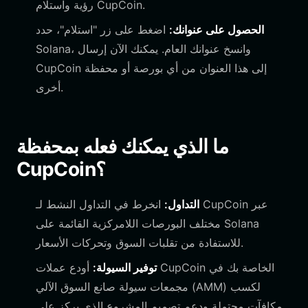
رؤية واستلام CupCoin.
الحصول على عنوانك:
اضغط على زر "استلام"، حدد
Solana، وانسخ عنوانك العام. يمكنك الآن إرسال
CupCoin إلى هذا العنوان من أي بورصة أو محفظة
أخرى.
ما الذي يمكنك فعله بمحفظة
CupCoin؟
التداول:
انخرط في التداول النشط لـ CupCoin عبر
مختلف البورصات اللامركزية القائمة على Solana
للاستفادة من تقلبات السوق وتحركات الأسعار.
توفير السيولة:
أودع عملات CupCoin الخاصة بك في
مجمعات سيولة صانع السوق الآلي (AMM) لكسب
مكافآت محتملة ودعم تصميم المشروع الذي يركز على