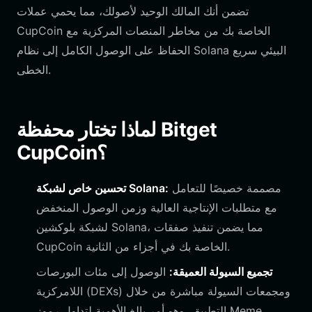
تضمن أنك المالك الوحيد لأصولك، مما يحمي عملات
CupCoin الخاصة بك من مخاطر المنصات المركزية مع
الحفاظ على الوصول الكامل إلى نظام Solana البيئي سريع
الخطى.
لماذا تختار محفظة Bitget
CupCoin؟
مصممة خصيصًا للتعامل
تحسين خاص لشبكة Solana:
مع متطلبات الإنتاجية العالية وزمن الوصول المنخفض
لشبكة بلوكشين Solana، مما يضمن تنفيذ صفقات
CupCoin الخاصة بك في أجزاء من الثانية.
تجميع السيولة العميقة:
الوصول إلى مئات البورصات
اللامركزية (DEXs) ومجمعات السيولة مباشرة من خلال
التطبيق، وهو أمر بالغ الأهمية لتداول رموز Meme