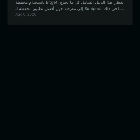
باستخدام محفظة Bitget. يغطي هذا الدليل الشامل كل ما تحتاج
إلى معرفته حول أفضل تطبيق محفظة لـ $unipool، بما في ذلك
Aug 6, 2026
الإعداد، والاستخدام، وسبب كونه الخيار الأفضل للتفاعل مع نظام
$unipool DeFi التجريبي.