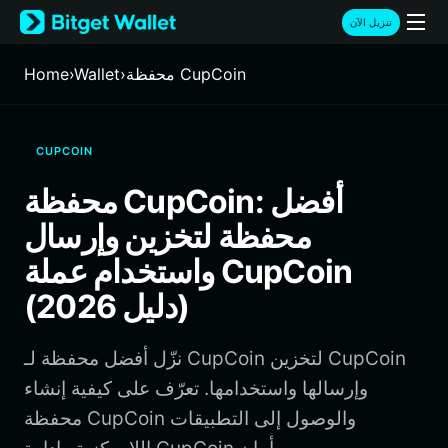
English
تنزيل الآن
日本語
Tiếng Việt
محفظة CupCoin
›
Wallet
›
Home
Русский
Español (Latinoamérica)
Türkçe
CUPCOIN
Italiano
Français
محفظة CupCoin: أفضل
Deutsch
محفظة لتخزين وإرسال
简体中文
繁體中文
واستخدام عملة CupCoin
Português (Portugal)
(دليل 2026)
Bahasa Indonesia
ภาษาไทย
हिन्दी
نزّل أفضل محفظة لـ CupCoin لتخزين CupCoin
বাংলা
وإرسالها واستخدامها. تعرّف على كيفية إنشاء
Español
محفظة CupCoin والوصول إلى التطبيقات
Português (Brasil)
Español (Argentina)