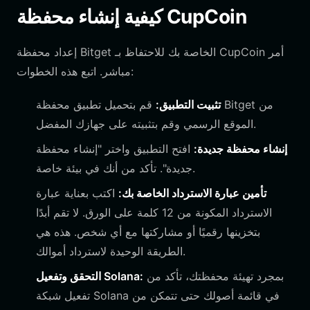
كيفية إنشاء محفظة CupCoin
إعداد محفظة Bitget الخاصة بك للاحتفاظ بـ CupCoin أمر
مباشر. اتبع هذه الخطوات:
تثبيت التطبيق:
قم بتحميل تطبيق محفظة Bitget من
الموقع الرسمي وقم بتثبيته على جهازك المفضل.
إنشاء محفظة جديدة:
افتح التطبيق واختر "إنشاء محفظة
جديدة". تأكد من أنك في بيئة خاصة.
تأمين عبارة الاسترداد الخاصة بك:
اكتب بعناية عبارة
الاسترداد المكونة من 12 كلمة على الورق. لا تقم أبدًا
بتخزينها رقميًا أو مشاركتها مع أي شخص. هذه هي
الطريقة الوحيدة لاسترداد أموالك.
بمجرد تهيئة محفظتك، تأكد من
التحقق وتفعيل Solana:
تفعيل شبكة Solana في قائمة أصولك حتى تتمكن من