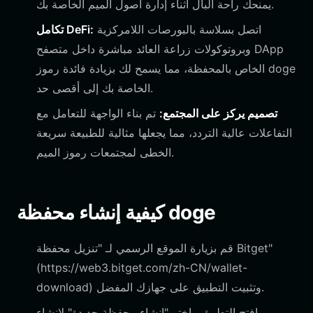
يمنحك راحة البال أثناء إدارة أصول الميم الخاصة بك.
اتصل بسلاسة بالبورصات اللامركزية
تكامل DeFi:
وبروتوكولات زراعة العائد مباشرة داخل متصفح DApp
الخاص بالمحفظة، مما يسمح لك بزيادة فائدة رموز doge
الخاصة بك إلى أقصى حد.
تصميم يركز على المجتمع:
تم بناء الواجهة للتعامل مع
التفاعلات عالية التردد، مما يجعلها مثالية للطبيعة سريعة
الخطى لمجتمعات رموز الميم.
كيفية إنشاء محفظة doge
قم بزيارة الموقع الرسمي لـ "تنزيل محفظة Bitget"
(https://web3.bitget.com/zh-CN/wallet-
download) وتثبيت التطبيق على جهازك المفضل.
افتح التطبيق واختر "إنشاء محفظة جديدة" لإنشاء