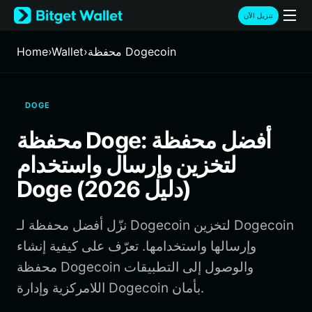
English
تنزيل الآن
日本語
Tiếng Việt
محفظة Dogecoin
›
Wallet
›
Home
Русский
Español (Latinoamérica)
Türkçe
DOGE
Italiano
Français
محفظة Doge: أفضل محفظة
Deutsch
لتخزين وإرسال واستخدام
简体中文
繁體中文
Doge (دليل 2026)
Português (Portugal)
Bahasa Indonesia
نزّل أفضل محفظة لـ Dogecoin لتخزين Dogecoin
ภาษาไทย
हिन्दी
وإرسالها واستخدامها. تعرّف على كيفية إنشاء
বাংলা
محفظة Dogecoin والوصول إلى التطبيقات
Español
اللامركزية وإدارة Dogecoin بأمان.
Português (Brasil)
Español (Argentina)