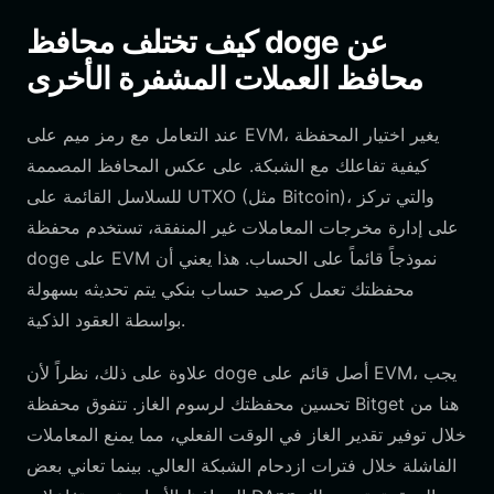
كيف تختلف محافظ doge عن
محافظ العملات المشفرة الأخرى
عند التعامل مع رمز ميم على EVM، يغير اختيار المحفظة
كيفية تفاعلك مع الشبكة. على عكس المحافظ المصممة
للسلاسل القائمة على UTXO (مثل Bitcoin)، والتي تركز
على إدارة مخرجات المعاملات غير المنفقة، تستخدم محفظة
doge على EVM نموذجاً قائماً على الحساب. هذا يعني أن
محفظتك تعمل كرصيد حساب بنكي يتم تحديثه بسهولة
بواسطة العقود الذكية.
علاوة على ذلك، نظراً لأن doge أصل قائم على EVM، يجب
تحسين محفظتك لرسوم الغاز. تتفوق محفظة Bitget هنا من
خلال توفير تقدير الغاز في الوقت الفعلي، مما يمنع المعاملات
الفاشلة خلال فترات ازدحام الشبكة العالي. بينما تعاني بعض