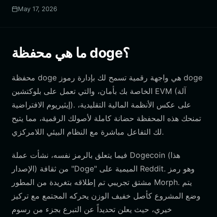
May 17, 2026
ما هي محفظة doge؟
محفظة doge هي واجهة رقمية تسمح لك بإدارة رموز doge
الخاصة بك بأمان، والتي تعمل على بلوكتشين EVM (آلة
إيثيريوم الافتراضية). على عكس الأنظمة المالية التقليدية،
تمنحك هذه المحفظة حضانة كاملة لأصولك الرقمية، مما يتيح
لك التفاعل مباشرة مع النظام البيئي اللامركزي.
فيما يتعلق بالرمز نفسه، نشأت عملة Dogecoin (هذا
الإصدار) من ثقافة "Doge" الميمية على Reddit. وهو رمز
مشتق تجريبي تم إطلاقه بتغريدة من المطور Morph. يتم
وضع المشروع كأصل خفيف الوزن يحركه المجتمع مع تركيز
خيري، حيث يعلن تحديداً عن التبرع بجزء من رسوم