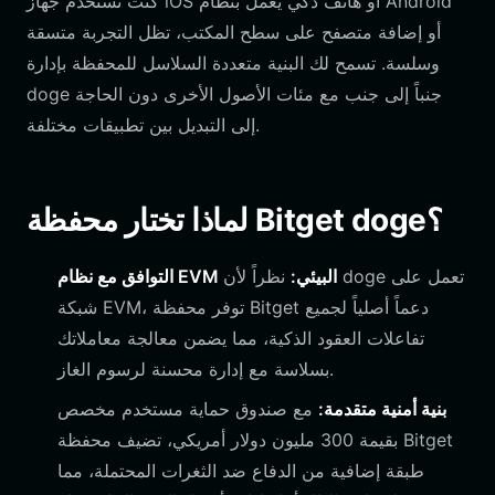
كنت تستخدم جهاز iOS أو هاتف ذكي يعمل بنظام Android
أو إضافة متصفح على سطح المكتب، تظل التجربة متسقة
وسلسة. تسمح لك البنية متعددة السلاسل للمحفظة بإدارة
doge جنباً إلى جنب مع مئات الأصول الأخرى دون الحاجة
إلى التبديل بين تطبيقات مختلفة.
لماذا تختار محفظة Bitget doge؟
التوافق مع نظام EVM البيئي:
نظراً لأن doge تعمل على
شبكة EVM، توفر محفظة Bitget دعماً أصلياً لجميع
تفاعلات العقود الذكية، مما يضمن معالجة معاملاتك
بسلاسة مع إدارة محسنة لرسوم الغاز.
بنية أمنية متقدمة:
مع صندوق حماية مستخدم مخصص
بقيمة 300 مليون دولار أمريكي، تضيف محفظة Bitget
طبقة إضافية من الدفاع ضد الثغرات المحتملة، مما