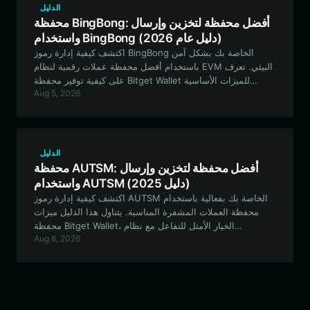
الدليل
محفظة BingBong: أفضل محفظة لتخزين وإرسال
واستخدام BingBong (دليل عام 2026)
اكتشف كيفية إدارة رموز BingBong الخاصة بك بشكل آمن
باستخدام أفضل محفظة عملات رقمية لنظام EVM البيئي. تعرف
على كيفية توفير محفظة Bitget Wallet للميزات الأساسية
Aug 5, 2026
للتعامل مع تقلبات عملات الميم (meme coin) المدفوعة من
قبل المجتمع.
الدليل
محفظة AUTSM: أفضل محفظة لتخزين وإرسال
واستخدام AUTSM (دليل 2025)
اكتشف كيفية إدارة رموز AUTSM الخاصة بك بفعالية باستخدام
محفظة العملات المشفرة المناسبة. يتناول هذا الدليل ميزات
محفظة Bitget Wallet، الخيار الأمثل للتفاعل مع نظام
Aug 8, 2026
Robinhood Chain البيئي وتأمين أصول التمويل اللامركزي
(DeFi) الخاصة بك.