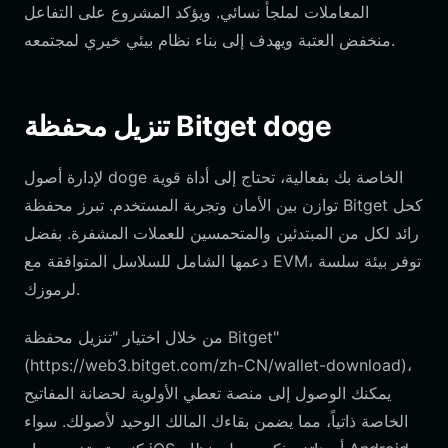
المعاملات لملجأ نسائي. ويؤكد المشروع على التفاعل
منخفض العتبة ويهدف إلى بناء نظام بيئي خيري لمجتمعه.
تنزيل محفظة Bitget doge
لإدارة أصول doge الخاصة بك بفعالية، تحتاج إلى أداة قوية
توازن بين الأمان وتجربة المستخدم. تبرز محفظة Bitget كحل
رائد لكل من المبتدئين والمتحمسين للعملات المشفرة. بفضل
دعمها الشامل للسلاسل المتوافقة مع EVM، توفر بيئة سلسة
لرموزك.
من خلال اختيار "تنزيل محفظة Bitget"
(https://web3.bitget.com/zh-CN/wallet-download)،
يمكنك الوصول إلى منصة تعطي الأولوية لحضانة المفاتيح
الخاصة ذاتياً، مما يضمن بقاءك المالك الوحيد لأصولك. سواء