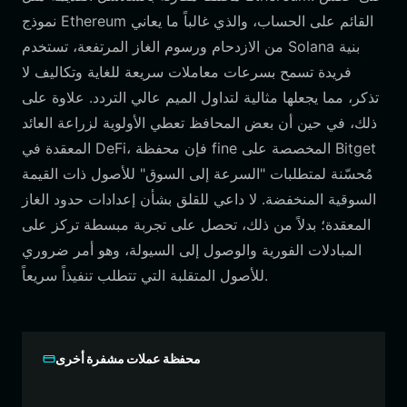
نموذج Ethereum القائم على الحساب، والذي غالباً ما يعاني
من الازدحام ورسوم الغاز المرتفعة، تستخدم Solana بنية
فريدة تسمح بسرعات معاملات سريعة للغاية وتكاليف لا
تذكر، مما يجعلها مثالية لتداول الميم عالي التردد. علاوة على
ذلك، في حين أن بعض المحافظ تعطي الأولوية لزراعة العائد
المعقدة في DeFi، فإن محفظة fine المخصصة على Bitget
مُحسّنة لمتطلبات "السرعة إلى السوق" للأصول ذات القيمة
السوقية المنخفضة. لا داعي للقلق بشأن إعدادات حدود الغاز
المعقدة؛ بدلاً من ذلك، تحصل على تجربة مبسطة تركز على
المبادلات الفورية والوصول إلى السيولة، وهو أمر ضروري
للأصول المتقلبة التي تتطلب تنفيذاً سريعاً.
محفظة عملات مشفرة أخرى