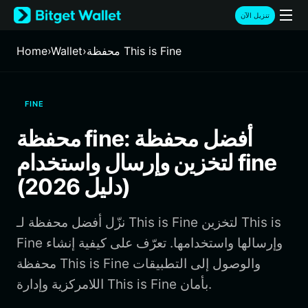
English
تنزيل الآن
日本語
Tiếng Việt
محفظة This is Fine
›
Wallet
›
Home
Русский
Español (Latinoamérica)
Türkçe
FINE
Italiano
Français
محفظة fine: أفضل محفظة
Deutsch
لتخزين وإرسال واستخدام fine
简体中文
繁體中文
(دليل 2026)
Português (Portugal)
Bahasa Indonesia
نزّل أفضل محفظة لـ This is Fine لتخزين This is
ภาษาไทย
हिन्दी
Fine وإرسالها واستخدامها. تعرّف على كيفية إنشاء
বাংলা
محفظة This is Fine والوصول إلى التطبيقات
Español
اللامركزية وإدارة This is Fine بأمان.
Português (Brasil)
Español (Argentina)