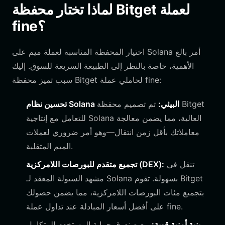
لماذا تختار محفظة Bitget لعملة
fine؟
اختيار المحفظة المناسبة لعملة ميم على Solana أمر بالغ
الأهمية، خاصة بالنظر إلى الطبيعة السريعة للسوق. إليك
سبب تميز محفظة Bitget لحاملي عملة fine:
تحسين نظام Solana البيئي:
تم تصميم محفظة Bitget
للتعامل مع إنتاجية Solana العالية، مما يضمن معالجة
معاملاتك بأقل زمن انتقال—وهو أمر ضروري لعملات
الميم المتقلبة.
تنقل في
تجميع متقدم للبورصات اللامركزية (DEX):
مشهد السيولة المعقد لـ Solana بسهولة. تقوم Bitget
بتجميع مئات البورصات اللامركزية، مما يضمن حصولك
على أفضل أسعار المبادلة عند تداول عملة fine.
بنية أمنية قوية:
مع صندوق حماية المستخدم المتكامل