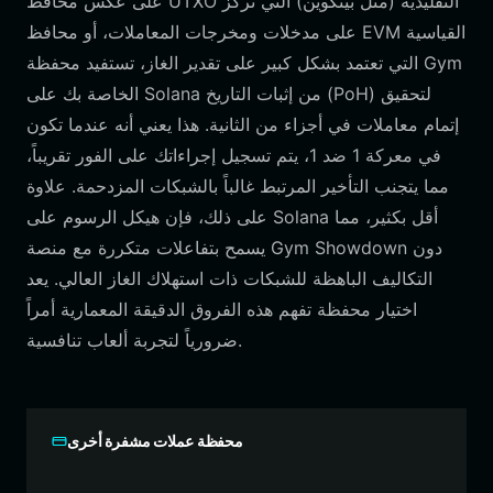
على عكس محافظ UTXO التقليدية (مثل بيتكوين) التي تركز
على مدخلات ومخرجات المعاملات، أو محافظ EVM القياسية
التي تعتمد بشكل كبير على تقدير الغاز، تستفيد محفظة Gym
الخاصة بك على Solana من إثبات التاريخ (PoH) لتحقيق
إتمام معاملات في أجزاء من الثانية. هذا يعني أنه عندما تكون
في معركة 1 ضد 1، يتم تسجيل إجراءاتك على الفور تقريباً،
مما يتجنب التأخير المرتبط غالباً بالشبكات المزدحمة. علاوة
على ذلك، فإن هيكل الرسوم على Solana أقل بكثير، مما
يسمح بتفاعلات متكررة مع منصة Gym Showdown دون
التكاليف الباهظة للشبكات ذات استهلاك الغاز العالي. يعد
اختيار محفظة تفهم هذه الفروق الدقيقة المعمارية أمراً
ضرورياً لتجربة ألعاب تنافسية.
محفظة عملات مشفرة أخرى