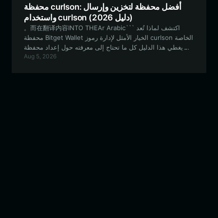
محفظة curlson: أفضل محفظة لتخزين وإرسال
واستخدام curlson (دليل 2026)
。而在翻译内容INTO THEAr Arabic``` اكتشف لماذا تُعد
محفظة Bitget Wallet الخيار الأمثل لإدارة رموز curlson الخاصة
بك. يغطي هذا الدليل كل ما تحتاج إلى معرفته حول إعداد محفظة
Aug 5, 2026
آمنة ومتوافقة مع شبكة EVM للتداول، والمشاركة في الحوكمة،
والتفاعل مع نظام curlson البيئي التجريبي.