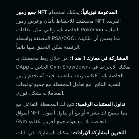
جمع رموز NFT المدعومة فيزيائياً:
يمكنك استخدام
محفظتك للاحتفاظ بأمان وعرض رموز NFT الفريدة
الخاصة بك، والتي تمثل بطاقات Pokémon المادية
المصنفة بواسطة PSA/CGC، مما يضمن أن ملكيتك
الرقمية يمكن التحقق منها دائماً.
المشاركة في معارك 1 ضد 1:
من خلال ربط محفظتك بـ
DApp الخاص بـ Gym Showdown، يمكنك الانخراط في
مباريات تنافسية حيث تُستخدم رموز NFT الخاصة بك
لتحديد النتائج، مع تعامل المحفظة مع جميع توقيعات
المعاملات بشكل فوري.
تداول المقتنيات الرقمية:
تتيح لك المحفظة التفاعل مع
أسواق NFT، مما يسمح لك بشراء أو بيع أو تداول أصول
Gym الخاصة بك مع هواة جمع آخرين بكفاءة.
التخزين لمشاركة الإيرادات:
يمكنك المشاركة في آليات