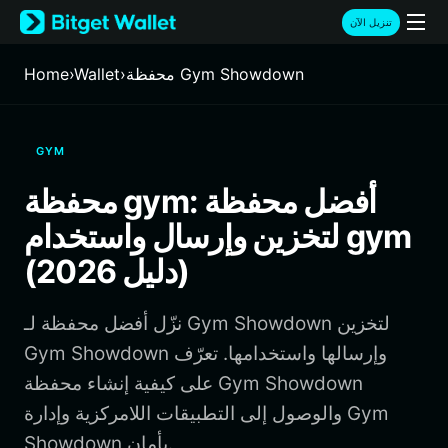
English
تنزيل الآن
日本語
Tiếng Việt
محفظة Gym Showdown
›
Wallet
›
Home
Русский
Español (Latinoamérica)
Türkçe
GYM
Italiano
Français
محفظة gym: أفضل محفظة
Deutsch
لتخزين وإرسال واستخدام gym
简体中文
繁體中文
(دليل 2026)
Português (Portugal)
Bahasa Indonesia
نزّل أفضل محفظة لـ Gym Showdown لتخزين
ภาษาไทย
हिन्दी
Gym Showdown وإرسالها واستخدامها. تعرّف
বাংলা
على كيفية إنشاء محفظة Gym Showdown
Español
والوصول إلى التطبيقات اللامركزية وإدارة Gym
Português (Brasil)
Showdown بأمان.
Español (Argentina)