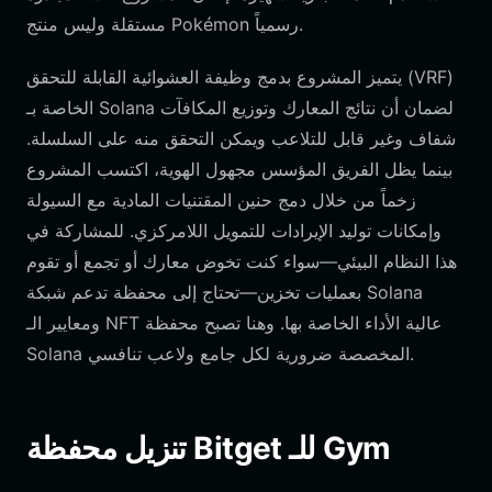
مستقلة وليس منتج Pokémon رسمياً.
يتميز المشروع بدمج وظيفة العشوائية القابلة للتحقق (VRF)
الخاصة بـ Solana لضمان أن نتائج المعارك وتوزيع المكافآت
شفاف وغير قابل للتلاعب ويمكن التحقق منه على السلسلة.
بينما يظل الفريق المؤسس مجهول الهوية، اكتسب المشروع
زخماً من خلال دمج حنين المقتنيات المادية مع السيولة
وإمكانات توليد الإيرادات للتمويل اللامركزي. للمشاركة في
هذا النظام البيئي—سواء كنت تخوض معارك أو تجمع أو تقوم
بعمليات تخزين—تحتاج إلى محفظة تدعم شبكة Solana
ومعايير الـ NFT عالية الأداء الخاصة بها. وهنا تصبح محفظة
Solana المخصصة ضرورية لكل جامع ولاعب تنافسي.
تنزيل محفظة Bitget للـ Gym