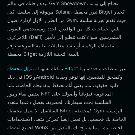
لبدء رحلتك في عالم Gym Showdown، تحتاج إلى بوابة
موثوقة إلى سلسلة كتل Solana. تبرز محفظة Bitget كخيار
من الطراز الأول لإدارة أصول Gym، حيث تقدم تجربة سلسة
تلبي احتياجات كل من الوافدين الجدد ومستخدمي التمويل
اللامركزي (DeFi) المتمرسين. سواء كنت تتطلع إلى تأمين
مقتنياتك الرقمية أو تنفيذ معاملات عالية السرعة، توفر
محفظة Bitget البنية التحتية اللازمة.
عبر منصات متعددة، بما
تنزيل محفظة Bitget
يمكنك بسهولة
في ذلك iOS وAndroid وكملحق للمتصفح. إنها توفر وصاية
ذاتية حقيقية، مما يعني أنك تحتفظ بمفاتيحك الخاصة، مما
يضمن بقاء رموز NFT المدعومة فيزيائياً وأصولك على
السلسلة تحت سيطرتك الحصرية. بفضل دعمها متعدد
السلاسل، لا تعمل محفظة Bitget كمحفظة Gym الرئيسية
الخاصة بك فحسب، بل تعمل أيضاً كمركز متعدد الاستخدامات
لجميع أنشطة Web3 الخاصة بك، مما يسمح لك بالتبديل بين