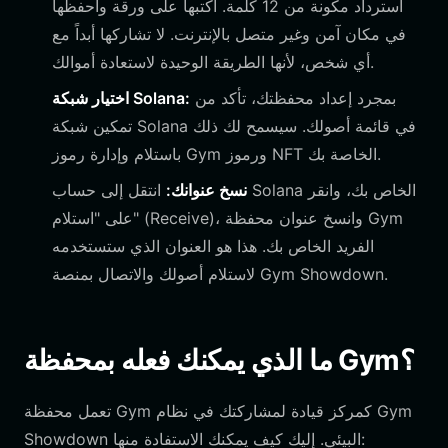
استرداد مكونة من 12 كلمة. اكتبها على ورقة واحفظها
في مكان آمن وغير متصل بالإنترنت. لا تشاركها أبداً مع
أي شخص، لأنها الطريقة الوحيدة لاستعادة أموالك.
بمجرد إعداد محفظتك، تأكد من
اختيار شبكة Solana:
تمكين شبكة Solana في قائمة أصولك. سيسمح لك ذلك
باستلام وإدارة رموز Gym ورموز NFT الخاصة بك.
نسخ عنوانك:
انتقل إلى حساب Solana الخاص بك، وانقر
على "استلام" (Receive)، وانسخ عنوان محفظة Gym
الفريد الخاص بك. هذا هو العنوان الذي ستستخدمه
لاستلام أصولك والاتصال بمنصة Gym Showdown.
ما الذي يمكنك فعله بمحفظة Gym؟
تعمل محفظة Gym كمركز قيادة لمشاركتك في نظام Gym
Showdown البيئي. إليك كيف يمكنك الاستفادة منها: