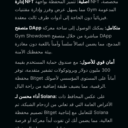
إدارة NFT أصلية:
تتميز المحفظة بواجهة NFT مخصصة،
مما يسهل عرض وفرز وإدارة مقتنيات Gym المدعومة
فيزيائياً دون الحاجة إلى أدوات طرف ثالث معقدة.
متصفح DApp متكامل:
يمكنك الوصول إلى ساحة معركة
Gym Showdown مباشرة من خلال متصفح DApp
المدمج، مما يضمن اتصالاً سلساً وآمناً باللعبة دون مغادرة
بيئة محفظتك الآمنة.
أمان قوي للأصول:
مع صندوق حماية المستخدم بقيمة
300 مليون دولار وبروتوكولات تشفير متقدمة، توفر
محفظة Bitget أماناً على المستوى المؤسسي لأصولك
الرقمية، مما يضيف طبقة إضافية من راحة البال.
على عكس المحافظ ذات
أداء محسن لـ Solana:
الأغراض العامة التي قد تعاني من ازدحام الشبكة، تم
تصميم محفظة Bitget للتعامل مع إنتاجية Solana
العالية، مما يضمن أنك لن تفوت أبداً معركة أو فرصة