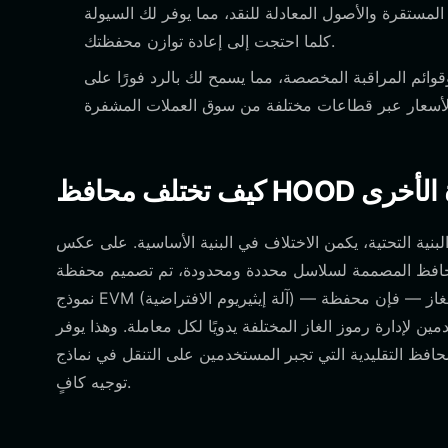
لمستقرة والأصول المعادلة للنقد، مما يوفر لك السيولة
كلما احتجت إلى إعادة توازن محفظتك.
ائم المراقبة المخصصة، مما يسمح لك بالرد فورًا على
شفرة الأخرى
نية التحتية، يكمن الاختلاف في البنية الأساسية. على عكس
 المصممة لسلاسل محددة ومحدودة، تم تصميم محفظة Bitget كمجمع محايد للبنية التحتية. بينما تقتصر بعض المحافظ على
نموذج EVM (آلة إيثيريوم الافتراضية) — مما يتطلب إدارة محددة لرسوم الغاز — فإن محفظة Bitget تُجرد هذا التعقيد. من خلال
 لإدارة رموز الغاز المختلفة يدويًا لكل معاملة. وهذا يوفر
ة التي تجبر المستخدمين على التنقل في نماذج UTXO المعقدة أو النماذج كثيفة الموارد دون
توجيه كافٍ.