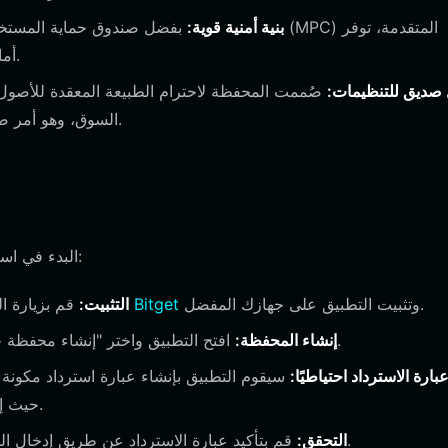
بنية أمنية قوية:
محفظة Bitget أمانًا على مستوى المؤسسات لأصولك الرقمية.
 صديق للتنظيمات:
صُممت المحفظة لاحترام الطبيعة المعقدة للأصول ال
السوق، وهو أمر ضروري للمستخدمين الذين يعطون الأولوية للامتثال والوضوح.
البدء في استخدام محفظتك الخاصة عملية مباشرة تستغرق بضع دقائق فقط:
وتثبيت التطبيق على جهازك المفضل.
لتنزيل محفظة Bitget
التثبيت:
قم بزيارة ا
افتح التطبيق واختر "إنشاء محفظة جديدة". سيُطلب منك تعيين كلمة مرور قوية وفريدة للتطبيق.
إنشاء المحفظة:
ارة الاسترداد احتياطيًا:
حيث إنها الطريقة الوحيدة لاستعادة أموالك في حالة فقدان جهازك.
قم بتأكيد عبارة الاسترداد عن طريق إدخال الكلمات بالترتيب الصحيح كما هو مطلوب من واجهة المحفظة.
التحقق: