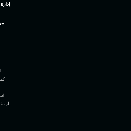
إدارة 
مرا
ل
است