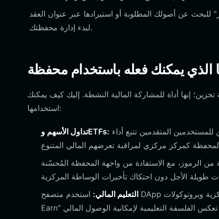
للبحث عن أصولك المطلوبة أو استيرادها عبر عنوان العقد
لبدء إدارة محفظتك.
زين؛ إنها أداة للمشاركة المالية النشطة. إليك كيف يمكنك
استخدامها:
على الرغم من أنها مخصصة للعملات المشفرة في المقام الأول، يمكن للمستخدمين المتقدمين تتبع أداء
تداول الأسهم وETFs:
من الرموز، مع الاستفادة من واجهة المحفظة المُحسّنة
التعليم المالي:
استخدم متصفح DApp المتكامل في المحفظة للوصول إلى منصات التعليم اللامركزية وبروتوكولات "Learn-to-