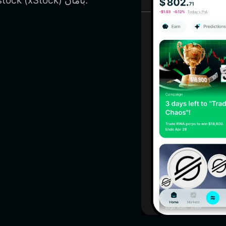
التطبيقات اللامركزية وإدارة Robinhood tokenized stock (xStock) بأمان.