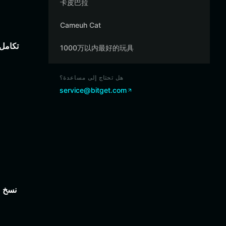
卡皮巴拉
Cameuh Cat
تكامل
1000万以内最好的玩具
هل تحتاج إلى مساعدة؟
service@bitget.com
نسخ عب