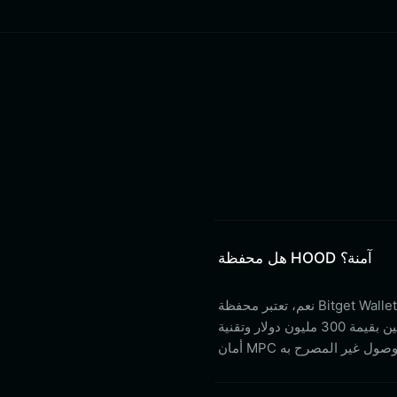
هل محفظة HOOD آمنة؟
نعم، تعتبر محفظة Bitget Wallet آمنة للغاية. فهي توفر تخزينًا غير احتجازي، مما يعني أنك تمتلك مفاتيحك الخاصة ولا
يتحكم فيها طرف ثالث. بالإضافة إلى ذلك، فهي مدعومة بصندوق حماية المستخدمين بقيمة 300 مليون دولار وتقنية