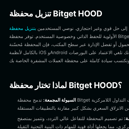
تنزيل محفظة Bitget HOOD
ج إلى حل قوي وغير احتجازي. نوصي المستخدمين
الأولوية للحفظ الذاتي وخصوصية المستخدم. توفر محفظة Bitget دعمًا شاملاً للسلاسل المتعددة، مما يسمح لك بإدارة أصول متنوعة عبر
زك المحمول أو تفضل الإدارة عبر سطح المكتب، فإن المحفظة مُحسّنة
بالكامل لأنظمة iOS وAndroid ومتصفحات الويب. من خلال الاحتفاظ بمفاتيحك الخاصة تحت سيطرتك، فإنك تلغي الاعتماد على البورصات
لماذا تختار محفظة Bitget HOOD؟
السيولة المجمعة:
تدمج محفظة Bitget المئات من منصات التداول اللامركزية (DEXs) وجسور السلاسل المتقاطعة، مما يضمن
ة:
تم تصميم المحفظة للتفاعل عالي التردد، وتتميز بمتصفح DApp فائق السرعة يسمح بالاتصال السلس ببروتوكولات