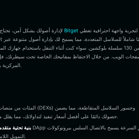
لتجربة واجهة احترافية تعطي
بتنزيل محفظة Bitget
لإدارة أصولك بشكل آمن، تحتا
أكثر من 130 سلسلة بلوكشين. سواء كنت أثناء التنقل باستخدام جها
المركزية وتكتسب سيادة كاملة على محفظة العملات المشفرة الخاصة بك.
حصولك دائمًا على أفضل أسعار تنفيذ لتداولاتك، مما يقلل من الانزلاق السعري بشكل كبير مقارنة بالتطبيقات المستقلة.
بنية تحتية متقدم
التمويل اللامركزي، مما يجعلها أداة قوية للمهام ذات البنية التحتية الثقيلة.