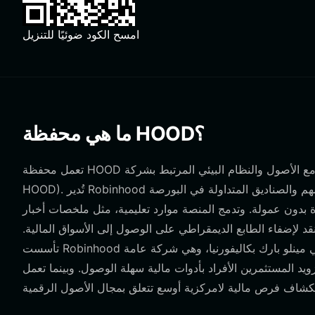
امسح الكود ضوئيًا للتنزيل
ما هي محفظة HOOD؟
تعمل محفظة HOOD كبوابتك الرقمية للتفاعل مع الأصول والنظام البيئي المرتبط بشركة Robinhood Markets, Inc. (NASDAQ:
HOOD). تُدير Robinhood منصة خدمات مالية في الولايات المتحدة تسهل تداول الأسهم والصناديق المتداولة في البورصة (ETFs)
ة. وتدمج المنصة موارد تعليمية، مثل ملخصات أخبار "Snacks" ودروس "Learn"، إلى
د لإضفاء الطابع الديمقراطي على الوصول إلى الأسواق المالية.
تأسست Robinhood في عام 2013 ويقع مقرها الرئيسي في مينلو بارك بكاليفورنيا، وهي شركة عامة (NASDAQ: HOOD) تركز على
يد المستثمرين الأفراد بأدوات مالية سهلة الوصول. وبينما تعمل Robinhood نفسها كوسيط مركزي، فإن استخدام محفظة عملات