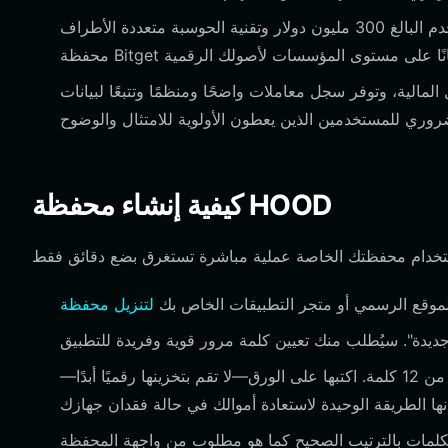
بفضل صندوق حماية المستخدم البالغ 300 مليون دولار وتقنية الحوسبة متعددة الأطراف (MPC) المتقدمة، توفر
مالية، وتوفر سجل معاملات واضحًا ومنظمًا وتتبعًا لبيانات
كيفية إنشاء محفظة HOOD
لموقع الرسمي أو متجر التطبيقات الخاص بك
سيقوم التطبيق بإنشاء عبارة استرداد مكونة من 12 كلمة. اكتبها على الورق—لا تقم بتخزينها رقميًا أبدًا—