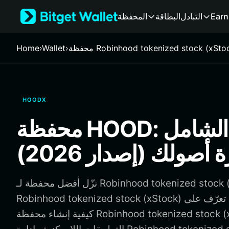
English
Earn
التبادل
البطاقة
المحفظة
日本語
Tiếng Việt
Русский
ظة Robinhood tokenized stock (xStock)
›
Wallet
›
Home
Español (Latinoamérica)
Türkçe
Italiano
Français
HOODX
Deutsch
简体中文
محفظة HOOD: الدليل الشامل
繁體中文
Português (Portugal)
ة أصولك (إصدار 2026)
Bahasa Indonesia
ภาษาไทย
हिन्दी
نزّل أفضل محفظة لـ Robinhood tokenized stock (xStock) لتخزين
বাংলা
Robinhood tokenized stock (xStock) وإرسالها واستخدامها. تعرّف على
Español
كيفية إنشاء محفظة Robinhood tokenized stock (xStock) والوصول إلى
Português (Brasil)
Español (Argentina)