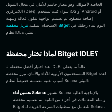
الخاصة لأصولك، وهو معيار حاسم للأمان في مجال التمويل
اللامركزي (DeFi). سواء كنت تستخدم iOS أو Android أو
إضافة متصفح، تم تصميم الواجهة لتكون فعالة وسهلة
اليوم لبدء رحلتك في
تنزيل محفظة Bitget
الاستخدام. يمكنك
نظام IDLE البيئي.
لماذا تختار محفظة Bitget IDLE؟
عند اختيار أفضل محفظة لـ IDLE، غالباً ما يعطي
المستخدمون الأولوية للأداء والأمان. تبرز محفظة Bitget لعدة
أسباب تقنية مصممة خصيصاً لنظام Solana البيئي:
تشتهر Solana بالإنتاجية العالية
تحسين أداء Solana:
وإتمام المعاملات في أجزاء من الثانية. تم تصميم محفظة
Bitget للتعامل مع متطلبات السرعة الفريدة لـ Solana،