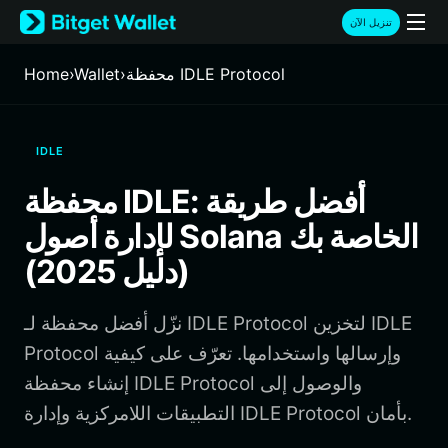
English
تنزيل الآن
日本語
Tiếng Việt
محفظة IDLE Protocol
›
Wallet
›
Home
Русский
Español (Latinoamérica)
Türkçe
IDLE
Italiano
Français
محفظة IDLE: أفضل طريقة
Deutsch
لإدارة أصول Solana الخاصة بك
简体中文
繁體中文
(دليل 2025)
Português (Portugal)
Bahasa Indonesia
نزّل أفضل محفظة لـ IDLE Protocol لتخزين IDLE
ภาษาไทย
हिन्दी
Protocol وإرسالها واستخدامها. تعرّف على كيفية
বাংলা
إنشاء محفظة IDLE Protocol والوصول إلى
Español
التطبيقات اللامركزية وإدارة IDLE Protocol بأمان.
Português (Brasil)
Español (Argentina)