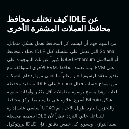
كيف تختلف محافظ IDLE عن
محافظ العملات المشفرة الأخرى
من المهم فهم أن ليست كل المحافظ تعمل بشكل متماثل.
تختلف محافظ IDLE التي تعمل على سلسلة كتل Solana
اختلافاً كبيراً عن تلك الموجودة على Ethereum أو السلاسل
الأخرى المتوافقة مع EVM. بينما تعتمد محافظ EVM على
تقدير معقد لرسوم الغاز وغالباً ما تعاني من ازدحام الشبكة،
تستفيد محفظة IDLE على Solana من نموذج حساب فعال
للغاية. وهذا يسمح برسوم معاملات أقل بكثير وأوقات تسوية
أسرع. علاوة على ذلك، بينما تركز محافظ Bitcoin بشكل
أساسي على إدارة UTXO والتخزين البارد طويل الأجل، تم
تصميم محفظة IDLE للتفاعل عالي التردد. نظراً لأن
بروتوكول IDLE يعيد التوازن ويسوي كل خمس دقائق، فإن