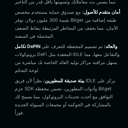
مما يضمن بث معاملاتك وتسويتها بأقل قدر من التأخير.
أمان متقدم للأصول:
مع صندوق حماية مستخدم مخصص
بقيمة 300 مليون دولار، توفر Bitget طبقة إضافية من
الأمان، مما يخفف من المخاطر المرتبطة بنقاط الضعف
المحتملة في المنصة.
تكامل DePIN والعائد:
تم تصميم المحفظة للتعرف على
بروتوكولات DeFi المعقدة مثل IDLE والتفاعل معها، مما
يسهل مراقبة مراكز توليد العائد الخاصة بك مباشرة من
لوحة التحكم.
بيئة صديقة للمطورين:
نظراً لأن فريق IDLE يركز على
حزم SDK وأدوات المطورين، تضمن محفظة Bitget
التوافق مع أحدث تحديثات البروتوكول، مما يسمح لك
بالمشاركة في الحوكمة أو مجمعات السيولة الجديدة
فوراً.