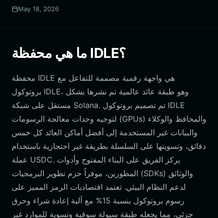
May 18, 2026
ما هي محفظة IDLE؟
محفظة IDLE هي واجهة رقمية مصممة للتفاعل مع
بروتوكول IDLE، وهو طبقة عائد عالمية تم نشرها بشكل
مستقل على شبكة Solana. تم تصميم بروتوكول IDLE
لتوجيه وحدات معالجة الرسومات (GPUs) والمحافظ والوكلاء
والبيانات غير المستخدمة إلى أفضل أماكن العائد كل خمس
دقائق، وتسويتها على السلسلة بطريقة غير احتجازية باستخدام
عملة USDC. يركز الفريق على البناء المفتوح وأدوات
المطورين، موفراً حزم تطوير البرمجيات (SDKs) والوثائق
لدعم النظام البيئي. تعتمد اقتصاديات الرمز المميز على
رسوم بروتوكول بنسبة 15% مع آلية إعادة شراء وحرق
جزئي، مما يجعله طبقة سيولة سوقية وتسوية للموارد غير