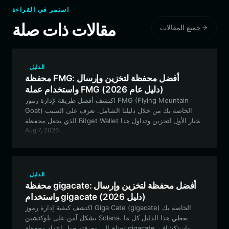
استمر في القراءة
مقالات ذات صلة
جميع المقالات
الدليل
محفظة FMG: أفضل محفظة لتخزين وإرسال
واستخدام عملة FMG (دليل عام 2026)
اكتشف أفضل طريقة لإدارة رموز FMG (Flying Mountain
Goat) الخاصة بك من خلال دليلنا الشامل. تعرف على السبب
الذي يجعل محفظة Bitget Wallet الخيار الأول لتخزين وتداول هذا
Aug 7, 2026
الأصل الرقمي الرائج والتفاعل معه.
الدليل
محفظة gigacate: أفضل محفظة لتخزين وإرسال
واستخدام gigacate (دليل 2026)
اكتشف كيفية إدارة رموز Giga Cate (gigacate) الخاصة بك
بشكل آمن على بلوكتشين Solana. يغطي هذا الدليل كل ما
تحتاج إلى معرفته حول إعداد محفظة gigacate، واستكشاف