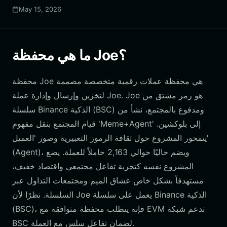
May 15, 2026
ما هي محفظة Joe؟
محفظة Joe هي محفظة عملات رقمية متخصصة مصممة
لتخزين وإرسال وإدارة عملة Joe. Joe هو رمز مشتق من
سلسلة Binance الذكية (BSC) ومدفوع بالمجتمع، نشأ من
قيام المجتمع بنقل مفهوم 'Meme+Agent' إلى بلوكشين.
يتمحور المشروع حول ثقافة الرموز التعبيرية وصور 'العميل'
(Agent)، ويضم حاليًا حوالي 2,163 حاملاً للعملة. يضع
المشروع نفسه كتجربة تفاعل مجتمعي واقتصاد خفيف،
مستهدفاً بشكل خاص عشاق الميم ومجتمعات التداول عبر
السلسلة. نظرًا لأن Joe يعمل على سلسلة Binance الذكية
(BSC)، فإنه يتطلب محفظة متوافقة مع EVM تدعم شبكة
BSC لضمان تفاعل سلس مع العملة.