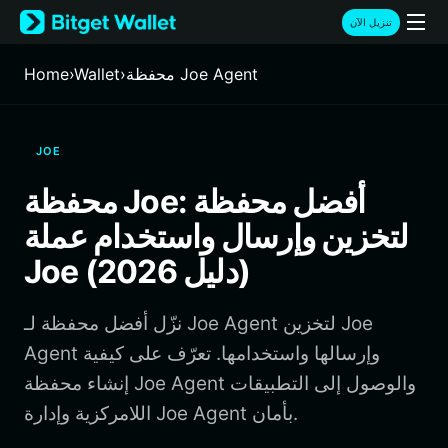
English
تنزيل الآن
日本語
Tiếng Việt
محفظة Joe Agent
›
Wallet
›
Home
Русский
Español (Latinoamérica)
Türkçe
JOE
Italiano
Français
محفظة Joe: أفضل محفظة
Deutsch
لتخزين وإرسال واستخدام عملة
简体中文
繁體中文
Joe (دليل 2026)
Português (Portugal)
Bahasa Indonesia
نزّل أفضل محفظة لـ Joe Agent لتخزين Joe
ภาษาไทย
हिन्दी
Agent وإرسالها واستخدامها. تعرّف على كيفية
বাংলা
إنشاء محفظة Joe Agent والوصول إلى التطبيقات
Español
اللامركزية وإدارة Joe Agent بأمان.
Português (Brasil)
Español (Argentina)