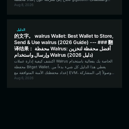
Aug 8, 2026
ميزات عملة الميم الفريدة الخاصة بها، ولماذا تعتبر محفظة
Bitget Wallet الخيار الأفضل لعشاق Solana.
الدليل
的文字。 walrus Wallet: Best Wallet to Store,
Send & Use walrus (2026 Guide) --- ### 翻
译结果： محفظة Walrus: أفضل محفظة لتخزين
وإرسال واستخدام Walrus (دليل 2026)
اكتشف كيفية إدارة عملات Walrus الخاصة بك بفعالية باستخدام
محفظة Bitget Wallet. يغطي هذا الدليل كل شيء بدءاً من
إعداد محفظتك الآمنة المتوافقة مع EVM، وصولاً إلى المشاركة
Aug 6, 2026
في النظام البيئي المتنامي لـ The Honking Walrus.