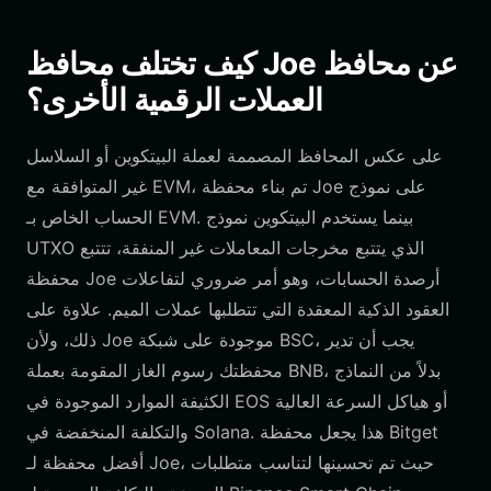
كيف تختلف محافظ Joe عن محافظ
العملات الرقمية الأخرى؟
على عكس المحافظ المصممة لعملة البيتكوين أو السلاسل
غير المتوافقة مع EVM، تم بناء محفظة Joe على نموذج
الحساب الخاص بـ EVM. بينما يستخدم البيتكوين نموذج
UTXO الذي يتتبع مخرجات المعاملات غير المنفقة، تتتبع
محفظة Joe أرصدة الحسابات، وهو أمر ضروري لتفاعلات
العقود الذكية المعقدة التي تتطلبها عملات الميم. علاوة على
ذلك، ولأن Joe موجودة على شبكة BSC، يجب أن تدير
محفظتك رسوم الغاز المقومة بعملة BNB، بدلاً من النماذج
الكثيفة الموارد الموجودة في EOS أو هياكل السرعة العالية
والتكلفة المنخفضة في Solana. هذا يجعل محفظة Bitget
أفضل محفظة لـ Joe، حيث تم تحسينها لتناسب متطلبات