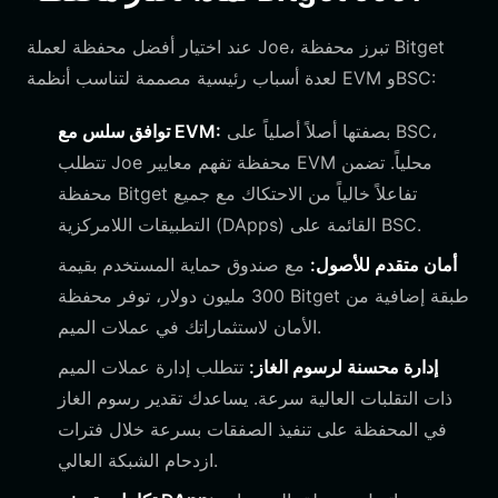
عند اختيار أفضل محفظة لعملة Joe، تبرز محفظة Bitget
لعدة أسباب رئيسية مصممة لتناسب أنظمة EVM وBSC:
بصفتها أصلاً أصلياً على BSC،
توافق سلس مع EVM:
تتطلب Joe محفظة تفهم معايير EVM محلياً. تضمن
محفظة Bitget تفاعلاً خالياً من الاحتكاك مع جميع
التطبيقات اللامركزية (DApps) القائمة على BSC.
أمان متقدم للأصول:
مع صندوق حماية المستخدم بقيمة
300 مليون دولار، توفر محفظة Bitget طبقة إضافية من
الأمان لاستثماراتك في عملات الميم.
إدارة محسنة لرسوم الغاز:
تتطلب إدارة عملات الميم
ذات التقلبات العالية سرعة. يساعدك تقدير رسوم الغاز
في المحفظة على تنفيذ الصفقات بسرعة خلال فترات
ازدحام الشبكة العالي.