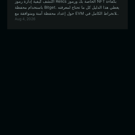
اكتشف كيفية إدارة رموز Relics الخاصة بك ورموز NFT بكفاءة
باستخدام محفظة Bitget. يغطي هذا الدليل كل ما تحتاج لمعرفته
حول إعداد محفظة آمنة ومتوافقة مع EVM للانخراط الكامل في
Aug 4, 2026
نظام Relics البيئي.