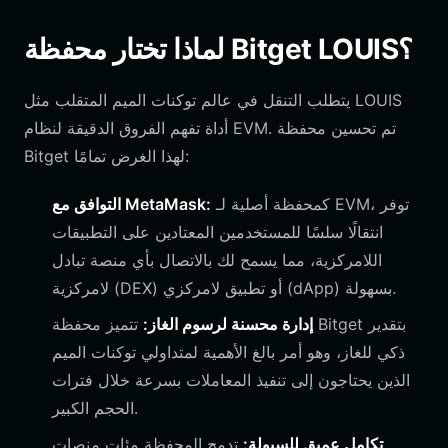
لماذا تختار محفظة Bitget LOUIS؟
يتطلب التنقل في عالم توكنات الميم المتقلب مثل LOUIS
أداة تفهم الفروق الدقيقة لنظام EVM. تم تحسين محفظة
Bitget لهذا الغرض تمامًا:
كمحفظة أصلية لـ EVM، توفر
التوافق مع MetaMask:
انتقالًا سلسًا للمستخدمين المعتادين على التطبيقات
اللامركزية، مما يسمح لك بالاتصال بأي منصة تبادل
لامركزية (DEX) أو تطبيق لامركزي (dApp) بسهولة.
إدارة محسنة لرسوم الغاز:
تتميز محفظة Bitget بتقدير
ذكي للغاز، وهو أمر بالغ الأهمية لمتداولي توكنات الميم
الذين يحتاجون إلى تنفيذ المعاملات بسرعة خلال فترات
الحجم الكبير.
تكامل عميق للسيولة:
تدمج المحفظة مئات منصات