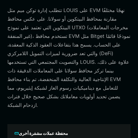
تتطلب إدارة توكن ميم مثل LOUIS على EVM نهجًا مختلفًا
مقارنة بمحافظ البيتكوين أو سولانا. على عكس محافظ
البيتكوين التي تعتمد على نموذج UTXO (مخرجات المعاملات
غير المنفقة)، تستخدم محافظ EVM مثل Bitget نموذجًا قائمًا
على الحساب. يسمح هذا بتفاعلات العقود الذكية المعقدة،
والتي تعد ضرورية لميزات التمويل اللامركزي (DeFi)
والتصويت المجتمعي التي تستخدمها LOUIS. علاوة على ذلك،
بينما تركز محافظ سولانا على المعاملات الدقيقة ذات
الإنتاجية العالية والتكلفة المنخفضة، تم بناء محافظ EVM
للتعامل مع ديناميكيات رسوم الغاز لشبكة إيثيريوم، مما
يضمن تحديد أولويات معاملاتك بشكل صحيح خلال فترات
ازدحام الشبكة.
محفظة عملات مشفرة أخرى