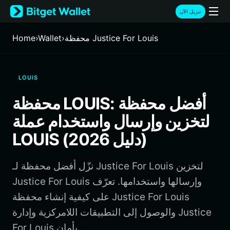
English
تنزيل الآن
日本語
Tiếng Việt
محفظة Justice For Louis
›
Wallet
›
Home
Русский
Español (Latinoamérica)
Türkçe
LOUIS
Italiano
Français
محفظة LOUIS: أفضل محفظة
Deutsch
لتخزين وإرسال واستخدام عملة
简体中文
繁體中文
LOUIS (دليل 2026)
Português (Portugal)
Bahasa Indonesia
نزّل أفضل محفظة لـ Justice For Louis لتخزين
ภาษาไทย
हिन्दी
Justice For Louis وإرسالها واستخدامها. تعرّف
বাংলা
على كيفية إنشاء محفظة Justice For Louis
Español
والوصول إلى التطبيقات اللامركزية وإدارة Justice
Português (Brasil)
For Louis بأمان.
Español (Argentina)