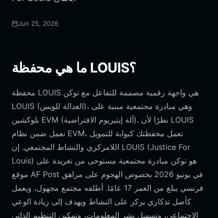
Jun 25, 2026
ما هي محفظة LOUIS؟
محفظة LOUIS هي واجهة رقمية مصممة للتفاعل مع توكن
LOUIS (العدالة للويس)، وهي مبادرة مجتمعية مبنية على
بلوكشين EVM (آلة إيثيريوم الافتراضية). نظرًا لأن LOUIS
تعمل ضمن نظام EVM، تعمل محفظتك كبوابة للتمويل
اللامركزي والنشاط المجتمعي. إن LOUIS (Justice For
Louis) هو توكن مبادرة مجتمعية مستوحى من تغريدة على
موقع AF Post في يونيو 2026 بخصوص الهجوم على مراهق
فرنسي يبلغ من العمر 17 عامًا. أطلقه مجتمع مجهول، ويعمل
كأصل تذكاري يركز على النشاط ويهدف إلى زيادة الوعي
الاجتماعي، وتسهيل نشر المعلومات، وتمكين التنظيم الذاتي