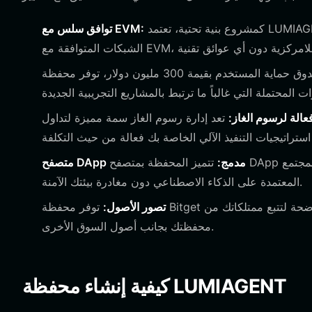
كمشروع بنية تحتية، تعتمد LUMIAGENT على بيئة EVM القوية. توفر محفظة Bitget دعماً أصلياً لجميع
توافق سلس مع EVM:
مع صندوق حماية المستخدم بقيمة 300 مليون دولار، توفر محفظة Bitget طبقة إضافية من الأمان، مما يحمي
فعالة لرسوم الغاز:
تعد إدارة رسوم الغاز سمة مميزة لتداول EVM. توفر محفظة Bitget تتبعاً وتحسيناً لرسوم الغاز في الوقت
متصفح DApp مدمج:
تتميز المحفظة بمتصفح DApp مدمج، مما يسمح لك بالاتصال مباشرة بمجتمع LightNet والمنصات الأخرى
المعتمدة على الذكاء الاصطناعي دون مغادرة بيئتك الآمنة.
تصور الأصول:
توفر محفظة Bitget لوحة معلومات واضحة لتتبع ممتلكاتك من LUMIAGENT، مما يوفر رؤى واضحة حول أداء
محفظتك بجانب أصول السوق الأخرى.
كيفية إنشاء محفظة LUMIAGENT