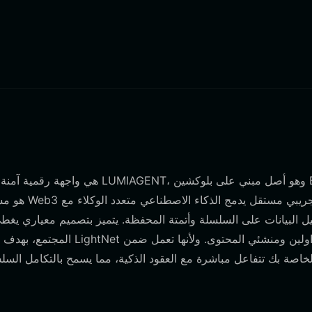
يل البيانات على السلسلة وأتمتة المحفظة. يتميز بتصميم معياري يغطي
المجتمع، بهدف بناء نظام ب