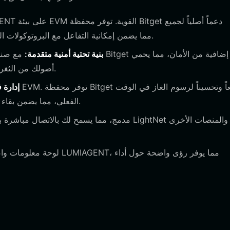
الشبكات المتوافقة مع EVM، مما يضمن إمكانية التفاعل مع البروتوكولات اللامركزية دون أي عوائق تقنية.
بنية تحتية أمنية متقدمة:
أصولك من الثغرات المحتملة التي غالباً ما ترتبط بالمشاريع التجريبية الجديدة.
إدارة 
الفعلي، مما يضمن بقاء استراتيجيات التنفيذ الآلي الخاصة بك فعالة من حيث التكلفة.