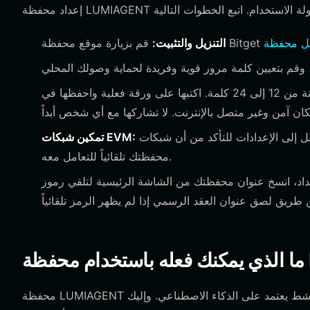
التنزيل والتثبيت:
سيقوم التطبيق بإنشاء عبارة استرداد مكونة من 12 إلى 24 كلمة. اكتبها على ورقة فعلية واحفظها في
انتقل إلى الإعدادات للتأكد من أن شبكات EVM الخاصة بك نشطة. نظراً لأن LUMIAGENT رمز EVM، يتم تهيئة
تمكين شبكات EVM:
محفظتك تلقائياً للتعامل معه.
 انسخ عنوان محفظتك من الشاشة الرئيسية لتلقي رموز LUMIAGENT، أو استخدم ميزة
محفظة LUMIAGENT ليست مجرد وسيلة للتخزين؛ بل هي بوابة إلى نظام بيئي ذكي لامركزي نشط يعتمد على الذكاء الاصطناعي. وإليك