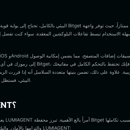
هلة الاستخدام تبسط تفاعلات البلوكشين المعقدة. سواء كنت تفضل إد
إلى رموزك في أي وقت وفي أي 
خارج نظام EVM البيئي، فستظل أصولك قابلة للوصول عبر واجهة واحدة موحدة.
لماذا تختار محفظة Bitget LUMIAGENT؟
يعد ا
العميق مع معايير EVM والتزامها بالأمان. وإليك سبب كونها الخيار المفضل لمستخدمي LUMIAGENT: