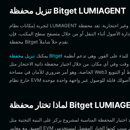
تنزيل محفظة Bitget LUMIAGENT
لتجربة إمكانات نظام LUMIAGENT البيئي بالكامل، تحتاج إلى بوابة قوية وغير احتجازية. تعد محفظة Bitget خياراً ممتازاً، حيث توفر واجهة
ارة الأصول أثناء التنقل أو من خلال متصفح سطح المكتب، فإن
محفظة Bitget تقدم حلاً شاملاً.
للبدء على الفور. وهي تدعم أنظمة iOS وAndroid وتنسيقات إضافات المتصفح، مما يضمن إمكانية الوصول
تنزيل محفظة Bitget
يمكنك
مكان. من خلال اختيار محفظة ذاتية الاحتجاز مثل Bitget، فإنك تحتفظ بالتحكم الكامل في مفاتيحك
الخاصة، وهو أمر ضروري للأمان في مساحة Web3 التجريبية. علاوة على ذلك، تضمن بنيتها متعددة السلاسل أنه إذا قررت الربط أو التنويع
ختيار المحفظة المناسبة لمشروع يركز على البنية التحتية مثل LUMIAGENT أمراً بالغ الأهمية. تبرز محفظة Bitget بسبب تكاملها