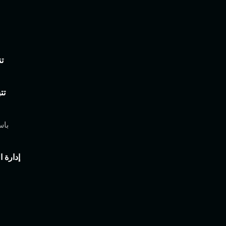
تن
تت
إدارة 