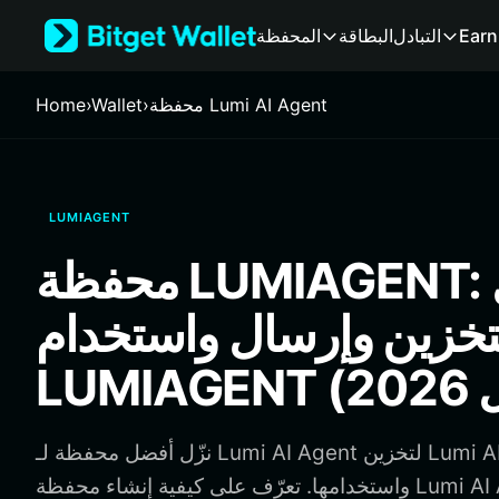
English
Earn
التبادل
البطاقة
المحفظة
日本語
Tiếng Việt
Русский
محفظة Lumi AI Agent
›
Wallet
›
Home
Español (Latinoamérica)
Türkçe
Italiano
Français
LUMIAGENT
Deutsch
简体中文
محفظة LUMIAGENT: أفضل
繁體中文
Português (Portugal)
خزين وإرسال واستخدام
Bahasa Indonesia
ภาษาไทย
हिन्दी
বাংলা
Español
نزّل أفضل محفظة لـ Lumi AI Agent لتخزين Lumi AI Agent وإرسالها
Português (Brasil)
واستخدامها. تعرّف على كيفية إنشاء محفظة Lumi AI Agent والوصول إلى
Español (Argentina)