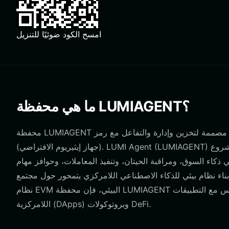
امسح الكود ضوئيًا للتنزيل
ما هي محفظة LUMIAGENT؟
محفظة LUMIAGENT هي واجهة رقمية آمنة مصممة لتخزين وإدارة والتفاعل مع رمز LUMIAGENT، وهو أصل مبني على بلوكشين EVM
(جهاز إيثيريوم الافتراضي). LUMI Agent (LUMIAGENT) هو مشروع Web3 تجريبي مستقل يدمج الذكاء الاصطناعي متعدد الوكلاء مع
 ذكاء السوق، ومراقبة الحيتان، وتنفيذ المعاملات، وحوافز مهام
يئي للذكاء الاصطناعي اللامركزي يتمحور حول مجتمع LightNet للمتداولين ومنشئي المحتوى. ولأنها تعمل ضمن
نظام EVM البيئي، فإن محفظة LUMIAGENT الخاصة بك تتفاعل مباشرة مع العقود الذكية، مما يسمح بالتكامل السلس مع التطبيقات
اللامركزية (DApps) وبروتوكولات DeFi.