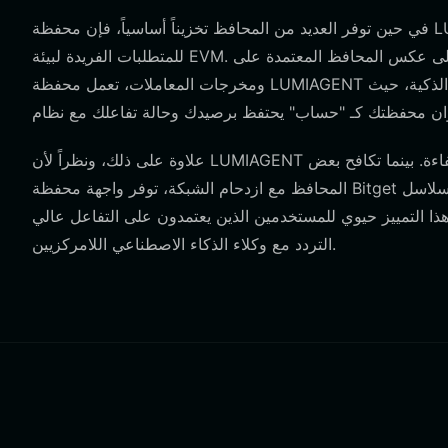
في حين توفر العديد من المحافظ تخزيناً أساسياً، فإن محفظة LUMIAGENT—خاصة عند استخدام محفظة Bitget—مصممة خصيصاً
للمتطلبات الفريدة لبيئة EVM. على عكس المحافظ المعتمدة على UTXO (مثل تلك الخاصة بالبيتكوين)، والتي تركز على مدخلات
ومخرجات المعاملات، تعمل محفظة LUMIAGENT الخاصة بك على نموذج قائم على الحساب. هذا ضروري للتفاعل مع العقود الذكية، حيث
علاوة على ذلك، ونظراً لأن LUMIAGENT مشروع بنية تحتية، فأنت بحاجة إلى محفظة تتعامل مع رسوم الغاز بكفاءة. بينما تكافح بعض
المحافظ مع ازدحام الشبكة، توفر واجهة محفظة Bitget تجربة مبسطة لسلاسل EVM، مما يضمن معالجة تنفيذك الآلي ومهامك المعتمدة
 هذا التمييز حيوي للمستخدمين الذين يعتمدون على التفاعل عالي
التردد مع وكلاء الذكاء الاصطناعي اللامركزيين.