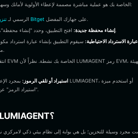
إعداد محفظة LUMIAGENT الخاصة بك هو عملية مباشرة مصممة لإعطاء الأولوية لأمانك وسهولة الاستخدام. اتبع الخطوات التالية:
على جهازك المفضل.
تنزيل محفظة Bitget
قم بزيارة موقع محفظة Bitget الرسمي لـ
افتح التطبيق، وحدد "إنشاء محفظة"، وقم بتعيين كلمة مرور قوية وفريدة لحماية وصولك المحلي.
إنشاء محفظة جديدة:
بارة الاسترداد الاحتياطية:
مكان آمن وغير متصل بالإنترنت. لا تشاركها مع أي شخص أبداً.
استيراد أو تلقي الرموز:
بمجرد الإعداد،
"استيراد الرمز" عن طريق لصق عنوان العقد الرسمي إذا لم يظهر الرمز تلقائياً.
ما الذي يمكنك فعله باستخدام محفظة LUMIAGENT؟