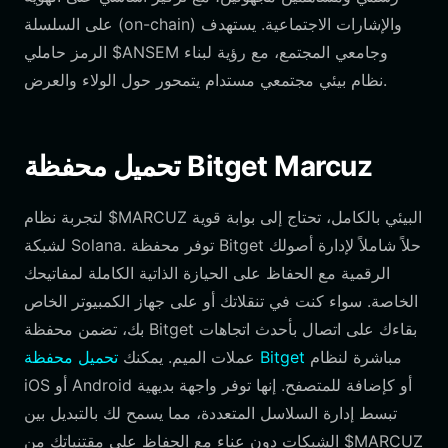
على السلسلة (on-chain) والإشارات الاجتماعية. يستهدف
الرمز حاملي $ANSEM وجامعي المجتمع، مع رؤية لبناء
نظام بيئي مجتمعي مستدام يتمحور حول الولاء والعرض.
تحميل محفظة Bitget Marcuz
لتجربة نظام $MARCUZ البيئي بالكامل، تحتاج إلى بوابة قوية
لشبكة Solana. توفر محفظة Bitget حلاً شاملاً لإدارة أصولك
الرقمية مع الحفاظ على الحيازة الذاتية الكاملة لمفاتيحك
الخاصة. سواء كنت في تنقلاتك أو على جهاز الكمبيوتر الخاص
بك، تضمن محفظة Bitget بقاءك على اتصال بأحدث اتجاهات
مباشرة لنظام
تحميل محفظة Bitget
عملات الميم. يمكنك
iOS أو Android أو كإضافة للمتصفح. إنها توفر واجهة بديهية
تبسط إدارة السلاسل المتعددة، مما يسمح لك بالتبديل بين
الشبكات دون عناء مع الحفاظ على مقتنياتك من $MARCUZ