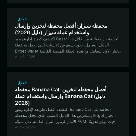
الدليل
محفظة سيزار: أفضل محفظة لتخزين وإرسال
واستخدام عملة سيزار (دليل 2026)
اكتشف كيفية إدارة رموز Cesar الخاصة بك بفعالية من خلال هذا
الدليل الشامل. نحن نستعرض الأسباب التي تجعل محفظة
Bitget Wallet الخيار الأول للتعامل مع هذه العملة الميمية القائمة
Aug 5, 2026
على شبكة Solana، مما يضمن الأمان، والأداء عالي السرعة،
والوصول السلس إلى الأسواق اللامركزية.
الدليل
محفظة Banana Cat: أفضل محفظة لتخزين
وإرسال واستخدام عملة Banana Cat (دليل
2026)
اكتشف أفضل طريقة لإدارة رموز Banana Cat الخاصة بك.
يستعرض هذا الدليل السبب الذي يجعل محفظة Bitget الخيار
الأمثل لرموز الميم القائمة على شبكة EVM، حيث توفر تخزينًا
Aug 7, 2026
آمنًا، وتداولًا سلسًا، وميزات كاملة للمشاركة المجتمعية.