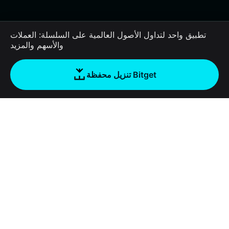
تطبيق واحد لتداول الأصول العالمية على السلسلة: العملات
والأسهم والمزيد
تنزيل محفظة Bitget
الشركة
نبذة عن محفظة Bitget
Products
المدونة
Crypto Card
Bitget Wallet X
الأكاديمية
Stablecoin Earn
المطورون
الأمان