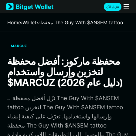
English
تنزيل الآن
日本語
Tiếng Việt
محفظة The Guy With $ANSEM tattoo
›
Wallet
›
Home
Русский
Español (Latinoamérica)
Türkçe
MARCUZ
Italiano
Français
محفظة ماركوز: أفضل محفظة
Deutsch
لتخزين وإرسال واستخدام
简体中文
繁體中文
$MARCUZ (دليل عام 2026)
Português (Portugal)
Bahasa Indonesia
نزّل أفضل محفظة لـ The Guy With $ANSEM
ภาษาไทย
हिन्दी
tattoo لتخزين The Guy With $ANSEM tattoo
বাংলা
وإرسالها واستخدامها. تعرّف على كيفية إنشاء
Español
محفظة The Guy With $ANSEM tattoo
Português (Brasil)
والوصول إلى التطبيقات اللامركزية وإدارة The Guy
Español (Argentina)