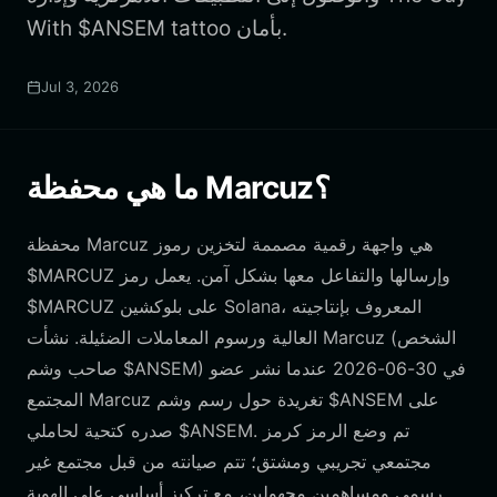
With $ANSEM tattoo بأمان.
Jul 3, 2026
ما هي محفظة Marcuz؟
محفظة Marcuz هي واجهة رقمية مصممة لتخزين رموز
$MARCUZ وإرسالها والتفاعل معها بشكل آمن. يعمل رمز
$MARCUZ على بلوكشين Solana، المعروف بإنتاجيته
العالية ورسوم المعاملات الضئيلة. نشأت Marcuz (الشخص
صاحب وشم $ANSEM) في 30-06-2026 عندما نشر عضو
المجتمع Marcuz تغريدة حول رسم وشم $ANSEM على
صدره كتحية لحاملي $ANSEM. تم وضع الرمز كرمز
مجتمعي تجريبي ومشتق؛ تتم صيانته من قبل مجتمع غير
رسمي ومساهمين مجهولين، مع تركيز أساسي على الهوية