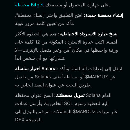
على جهازك المحمول أو متصفحك.
محفظة Bitget
إنشاء محفظة جديدة:
افتح التطبيق واختر "إنشاء محفظة".
تأكد من تعيين كلمة مرور قوية.
نسخ عبارة الاسترداد الاحتياطية:
هذه هي الخطوة الأكثر
أهمية. اكتب عبارة الاسترداد المكونة من 12 كلمة على
ورقة واحفظها في مكان آمن وغير متصل بالإنترنت—لا
تشاركها مع أي شخص أبداً.
انتقل إلى إعدادات السلسلة وتأكد
اختيار سلسلة Solana:
من تفعيل Solana، أو ببساطة أضف $MARCUZ عن
طريق البحث عن عنوان العقد الخاص به.
تمويل محفظتك:
انسخ عنوان محفظة Solana العام
الخاص بك وأرسل عملات SOL إليه لتغطية رسوم
المعاملات، ثم قم بالتبديل إلى $MARCUZ عبر ميزات
DEX المدمجة.