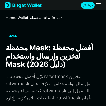
English
تنزيل الآن
日本語
Tiếng Việt
محفظة ratwifmask
›
Wallet
›
Home
Русский
Español (Latinoamérica)
Türkçe
MASK
Italiano
Français
محفظة Mask: أفضل محفظة
Deutsch
لتخزين وإرسال واستخدام
简体中文
繁體中文
Mask (دليل 2026)
Português (Portugal)
Bahasa Indonesia
نزّل أفضل محفظة لـ ratwifmask لتخزين
ภาษาไทย
हिन्दी
ratwifmask وإرسالها واستخدامها. تعرّف على
বাংলা
كيفية إنشاء محفظة ratwifmask والوصول إلى
Español
التطبيقات اللامركزية وإدارة ratwifmask بأمان.
Português (Brasil)
Español (Argentina)