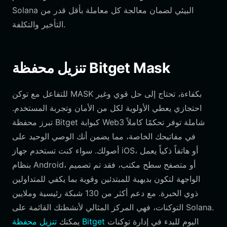
Solana البيئي لضمان معالجة كل معاملة بأقل قدر من
التأخير والتكلفة.
تنزيل محفظة Bitget Mask
للتفاعل مع توكن MASK بكفاءة، تحتاج إلى حل قوي وغير
احتجازي يعطي الأولوية لكل من الأمان وتجربة المستخدم.
تبرز محفظة Bitget كبوابة Web3 شاملة توفر تحكمًا كاملاً
في مفاتيحك الخاصة، مما يضمن أنك الوصي الوحيد على
أصولك. سواء كنت تستخدم جهاز iOS، أو هاتفاً ذكياً يعمل
بنظام Android، أو متصفح سطح مكتب، فقد تم تصميم
الواجهة لتكون بديهية للمبتدئين وقوية بما يكفي للمتداولين
ذوي الخبرة. مع دعم أكثر من 130 شبكة رئيسية وملايين
التوكنات، فهي المركز المثالي لأنشطتك القائمة على Solana.
اليوم للبدء في إدارة توكنات
تنزيل محفظة Bitget
يمكنك