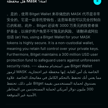
هل محفظة Mask آمنة؟
。是的，使用 Bitget Wallet 来存储您的 MASK 代币是非常
安全的。它是一款非托管钱包，这意味着您可以完全控制自
己的私钥。此外， Bitget 还设有 3000 万美元的投资者保
护基金，以保护用户免受不可预见的风险。 请翻译成阿拉
伯语 (ar) Yes, using a Bitget Wallet for your MASK
tokens is highly secure. It is a non-custodial wallet,
meaning you retain full control over your private keys.
Furthermore, Bitget maintains a 300 million USD user
protection fund to safeguard users against unforeseen
security risks. --- نعم، استخدام محفظة Bitget Wallet
لرموز MASK الخاصة بك آمن للغاية. إنها محفظة غير احتجازية،
مما يعني أنك تحتفظ بالتحكم الكامل في مفاتيحك الخاصة. علاوة
على ذلك، تحتفظ Bitget بصندوق لحماية المستخدمين بقيمة
300 مليون دولار أمريكي لحماية المستخدمين من المخاطر
الأمنية غير المتوقعة.