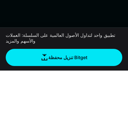
تطبيق واحد لتداول الأصول العالمية على السلسلة: العملات
والأسهم والمزيد
تنزيل محفظة Bitget
الشركة
نبذة عن محفظة Bitget
Products
المدونة
Crypto Card
Bitget Wallet X