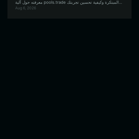
معرفته حول آلية pools.trade المبتكرة وكيفية تحسين تجربتك
Aug 6, 2026
في مجال التمويل اللامركزي (DeFi).