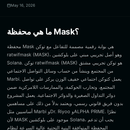
May 16, 2026
ما هي محفظة Mask؟
محفظة Mask هي بوابة رقمية مصممة للتفاعل مع توكن
ratwifmask (MASK)، وهو أصل تجريبي مبني على بلوكشين
Solana. توكن ratwifmask (MASK) هو توكن تجريبي مشتق
من المجتمع وينشأ من حساب وسائل التواصل الاجتماعي
Marbi. يعمل كتوكن اجتماعي خفيف الوزن يركز على تواصل
المجتمع، وتجارب الحوكمة، والممارسات اللامركزية ضمن
دوائر التداول الصغيرة والدوائر الاجتماعية. يعمل المشروع
بدون فريق قانوني رسمي، ويعتمد بدلاً من ذلك على مساهمين
أساسيين مثل Marbi وDr. Riyoo وALPHA PRIME. نظرًا
لأن MASK موجود على بلوكشين Solana، يجب أن تدعم
المحفظة المتوافقة البنية التحتية عالية السرعة لنظام