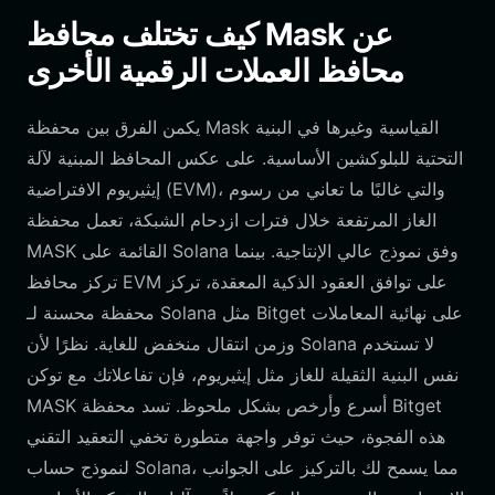
كيف تختلف محافظ Mask عن
محافظ العملات الرقمية الأخرى
يكمن الفرق بين محفظة Mask القياسية وغيرها في البنية
التحتية للبلوكشين الأساسية. على عكس المحافظ المبنية لآلة
إيثيريوم الافتراضية (EVM)، والتي غالبًا ما تعاني من رسوم
الغاز المرتفعة خلال فترات ازدحام الشبكة، تعمل محفظة
MASK القائمة على Solana وفق نموذج عالي الإنتاجية. بينما
تركز محافظ EVM على توافق العقود الذكية المعقدة، تركز
محفظة محسنة لـ Solana مثل Bitget على نهائية المعاملات
وزمن انتقال منخفض للغاية. نظرًا لأن Solana لا تستخدم
نفس البنية الثقيلة للغاز مثل إيثيريوم، فإن تفاعلاتك مع توكن
MASK أسرع وأرخص بشكل ملحوظ. تسد محفظة Bitget
هذه الفجوة، حيث توفر واجهة متطورة تخفي التعقيد التقني
لنموذج حساب Solana، مما يسمح لك بالتركيز على الجوانب