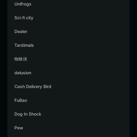
Unifrogs
Sci-fi city
Dealer
Tardimals
蜘蛛侠
delusion
Cash Delivery Bird
FuBao
Dog In Shock
Pew