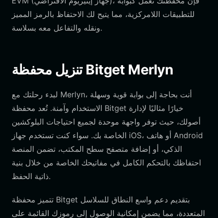
EVM (جهاز إيثيريوم الافتراضي)، فإن محفظتك تعمل كبوابة
للتطبيقات اللامركزية، مما يتيح لك الاحتفاظ بالرمز المميز
ونقله والتفاعل معه بسلاسة.
تنزيل محفظة Bitget Merlyn
لبدء رحلتك مع Merlyn، أنت بحاجة إلى بوابة قوية وسهلة
الاستخدام وآمنة. تُعد محفظة Bitget خيارًا مثاليًا لإدارة
أصولك، حيث توفر واجهة موحدة لجميع احتياجات البلوكشين
الخاصة بك. سواء كنت تستخدم جهاز iOS، أو هاتف Android
الذكي، أو إضافة متصفح سطح المكتب، تضمن المنصة
احتفاظك بالتحكم الكامل في مفاتيحك الخاصة من خلال بنية
ذاتية الحفظ.
تتميز محفظة Bitget بتقديم دعم واسع النطاق للسلاسل
المتعددة، مما يضمن إمكانية الوصول إلى رموزك القائمة على