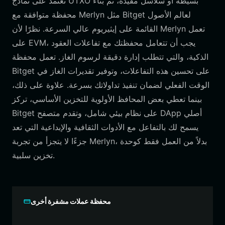
تعتمد على نماذج UTXO بسيطة أو سلاسل مقيدة، تم بناء
محفظة متوافقة مع Merlyn مثل Bitget لعالم الأصول
القائمة على إيثيريوم عالي السرعة. نظرًا لأن Merlyn تعمل
على EVM، يجب أن تتعامل محفظتك مع تفاعلات العقود
الذكية، والتي تتطلب إدارة دقيقة لرسوم الغاز. تعمل محفظة
Bitget على تحسين هذه التفاعلات، وتوفير تقديرات الغاز في
الوقت الفعلي لضمان تنفيذ تداولاتك بسرعة. علاوة على ذلك،
بينما تعطي بعض المحافظ الأولوية للتخزين الأساسي، تركز
Bitget على نظام بيئي شامل، وتقدم متصفح DApp أصلي
يسمح لك بالتفاعل مع الأدوات الثقافية والإبداعية التي تعد
جزءًا لا يتجزأ من تجربة Merlyn، بدلاً من العمل فقط كوحدة
تخزين سلبية.
محفظة عملات مشفرة أخرى