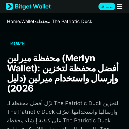
English
تنزيل الآن
日本語
Tiếng Việt
محفظة The Patriotic Duck
›
Wallet
›
Home
Русский
Español (Latinoamérica)
Türkçe
MERLYN
Italiano
Français
محفظة ميرلين (Merlyn
Deutsch
Wallet): أفضل محفظة لتخزين
简体中文
繁體中文
وإرسال واستخدام ميرلين (دليل
Português (Portugal)
2026)
Bahasa Indonesia
ภาษาไทย
हिन्दी
نزّل أفضل محفظة لـ The Patriotic Duck لتخزين
বাংলা
The Patriotic Duck وإرسالها واستخدامها. تعرّف
Español
على كيفية إنشاء محفظة The Patriotic Duck
Português (Brasil)
Español (Argentina)