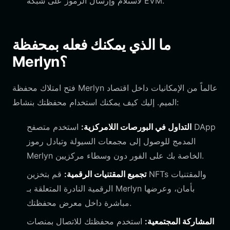
لاستلام وإرسال الرموز على شبكة EVM.
ما الذي يمكنك فعله بمحفظة
Merlyn؟
فتح امتلاك محفظة Merlyn عالماً من الإمكانيات داخل اقتصاد
الميم. إليك كيف يمكنك استخدام محفظتك بنشاط:
التداول في البورصات اللامركزية:
استخدم متصفح DApp
المدمج للوصول إلى مجمعات السيولة وتبادل رموز
Merlyn الخاصة بك على الفور دون وسطاء مركزيين.
تجميع المقتنيات الرقمية:
قم بتخزين NFTs والمقتنيات
الرقمية النادرة المتعلقة بـ Merlyn بأمان، وعرضها
مباشرة داخل معرض محفظتك.
المشاركة المجتمعية:
استخدم محفظتك للاتصال بمنصات