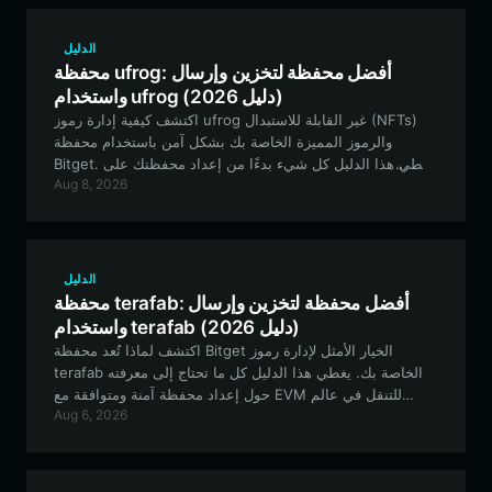
الدليل
محفظة ufrog: أفضل محفظة لتخزين وإرسال
واستخدام ufrog (دليل 2026)
اكتشف كيفية إدارة رموز ufrog غير القابلة للاستبدال (NFTs)
والرموز المميزة الخاصة بك بشكل آمن باستخدام محفظة
Bitget. يغطي هذا الدليل كل شيء بدءًا من إعداد محفظتك على
Aug 8, 2026
سلسلة Robinhood وحتى المشاركة في اليانصيب اللامركزي
القابل للتحقق.
الدليل
محفظة terafab: أفضل محفظة لتخزين وإرسال
واستخدام terafab (دليل 2026)
اكتشف لماذا تُعد محفظة Bitget الخيار الأمثل لإدارة رموز
terafab الخاصة بك. يغطي هذا الدليل كل ما تحتاج إلى معرفته
حول إعداد محفظة آمنة ومتوافقة مع EVM للتنقل في عالم
Aug 6, 2026
الخيال العلمي الخاص بـ terafab.