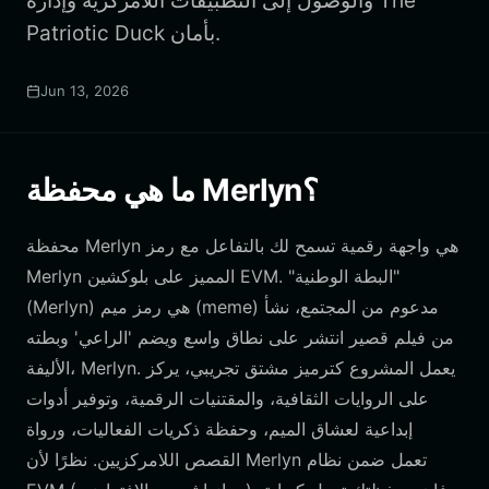
والوصول إلى التطبيقات اللامركزية وإدارة The
Patriotic Duck بأمان.
Jun 13, 2026
ما هي محفظة Merlyn؟
محفظة Merlyn هي واجهة رقمية تسمح لك بالتفاعل مع رمز
Merlyn المميز على بلوكشين EVM. "البطة الوطنية"
(Merlyn) هي رمز ميم (meme) مدعوم من المجتمع، نشأ
من فيلم قصير انتشر على نطاق واسع ويضم 'الراعي' وبطته
الأليفة، Merlyn. يعمل المشروع كترميز مشتق تجريبي، يركز
على الروايات الثقافية، والمقتنيات الرقمية، وتوفير أدوات
إبداعية لعشاق الميم، وحفظة ذكريات الفعاليات، ورواة
القصص اللامركزيين. نظرًا لأن Merlyn تعمل ضمن نظام