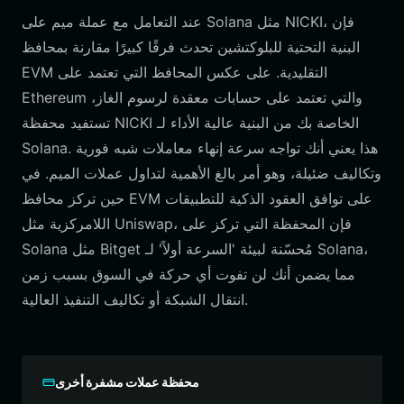
عند التعامل مع عملة ميم على Solana مثل NICKI، فإن
البنية التحتية للبلوكتشين تحدث فرقًا كبيرًا مقارنة بمحافظ
EVM التقليدية. على عكس المحافظ التي تعتمد على
Ethereum والتي تعتمد على حسابات معقدة لرسوم الغاز،
تستفيد محفظة NICKI الخاصة بك من البنية عالية الأداء لـ
Solana. هذا يعني أنك تواجه سرعة إنهاء معاملات شبه فورية
وتكاليف ضئيلة، وهو أمر بالغ الأهمية لتداول عملات الميم. في
حين تركز محافظ EVM على توافق العقود الذكية للتطبيقات
اللامركزية مثل Uniswap، فإن المحفظة التي تركز على
Solana مثل Bitget مُحسّنة لبيئة 'السرعة أولاً' لـ Solana،
مما يضمن أنك لن تفوت أي حركة في السوق بسبب زمن
انتقال الشبكة أو تكاليف التنفيذ العالية.
محفظة عملات مشفرة أخرى