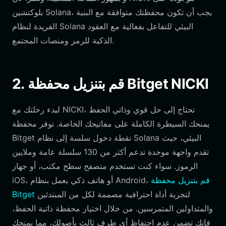
بلوكتشين Solana، يجب أن تكون محفظتك متوافقة مع البنية
الفريدة لنظام Solana البيئي للتفاعل بفعالية مع العقود
الذكية للرمز ومنصات المجتمع.
2. قم بتنزيل محفظة Bitget NICKI
لبدء رحلتك مع NICKI، تحتاج إلى حل قوي وذاتي الحفظ
يمنحك السيطرة الكاملة على مفاتيحك الخاصة. توفر محفظة
Bitget نقطة دخول سلسة إلى نظام Solana البيئي، حيث
تقدم واجهة موحدة تدعم أكثر من 130 سلسلة عامة وملايين
الرموز. سواء كنت تستخدم متصفح سطح مكتب، أو جهاز
قم بتنزيل محفظة
iOS، أو هاتف ذكي يعمل بنظام Android،
لتجربة أداة احترافية مصممة لكل من المبتدئين
Bitget
والمتداولين المتمرسين. من خلال اختيار محفظة ذاتية الحفظ،
فإنك تضمن عدم احتفاظ أي طرف ثالث بأصولك، مما يمنحك