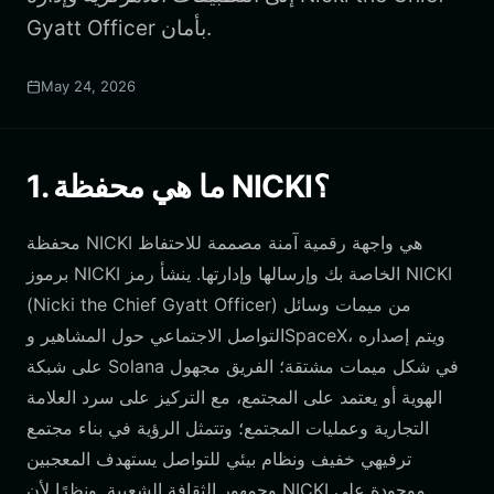
Gyatt Officer بأمان.
May 24, 2026
1. ما هي محفظة NICKI؟
محفظة NICKI هي واجهة رقمية آمنة مصممة للاحتفاظ
برموز NICKI الخاصة بك وإرسالها وإدارتها. ينشأ رمز NICKI
(Nicki the Chief Gyatt Officer) من ميمات وسائل
التواصل الاجتماعي حول المشاهير وSpaceX، ويتم إصداره
على شبكة Solana في شكل ميمات مشتقة؛ الفريق مجهول
الهوية أو يعتمد على المجتمع، مع التركيز على سرد العلامة
التجارية وعمليات المجتمع؛ وتتمثل الرؤية في بناء مجتمع
ترفيهي خفيف ونظام بيئي للتواصل يستهدف المعجبين
وجمهور الثقافة الشعبية. ونظرًا لأن NICKI موجودة على