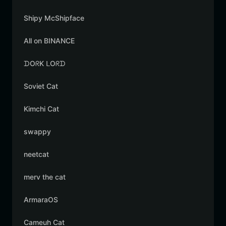
Shipy McShipface
All on BINANCE
ᗪOᖇK ᒪOᖇᗪ
Soviet Cat
Kimchi Cat
swappy
neetcat
merv the cat
ArmaraOS
Cameuh Cat