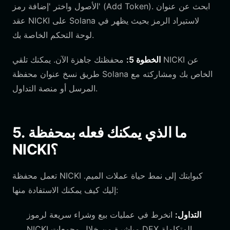
الأصول واختر 'إضافة رمز' (Add Token). ابحث عن عنوان
عقد NICKI على Solana لاستيراد الرمز بحيث يظهر في
لوحة التحكم الخاصة بك.
الخطوة 5:
محفظتك جاهزة الآن. يمكنك تلقي NICKI عن
طريق نسخ عنوان محفظة Solana الخاص بك ومشاركته مع
المرسل أو منصة التداول.
5. ما الذي يمكنك فعله بمحفظة
NICKI؟
تعمل محفظة NICKI كبوابتك إلى نمط حياة عملات الميم.
إليك كيف يمكنك الاستفادة منها:
التداول:
انخرط في عمليات بيع وشراء سريعة لرموز
NICKI مباشرة من خلال مجمعات DEX المتكاملة