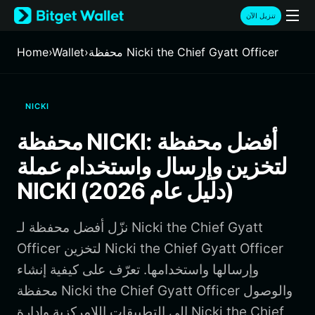
English
تنزيل الآن
日本語
Tiếng Việt
محفظة Nicki the Chief Gyatt Officer
›
Wallet
›
Home
Русский
Español (Latinoamérica)
Türkçe
NICKI
Italiano
Français
محفظة NICKI: أفضل محفظة
Deutsch
لتخزين وإرسال واستخدام عملة
简体中文
繁體中文
NICKI (دليل عام 2026)
Português (Portugal)
Bahasa Indonesia
نزّل أفضل محفظة لـ Nicki the Chief Gyatt
ภาษาไทย
हिन्दी
Officer لتخزين Nicki the Chief Gyatt Officer
বাংলা
وإرسالها واستخدامها. تعرّف على كيفية إنشاء
Español
محفظة Nicki the Chief Gyatt Officer والوصول
Português (Brasil)
إلى التطبيقات اللامركزية وإدارة Nicki the Chief
Español (Argentina)