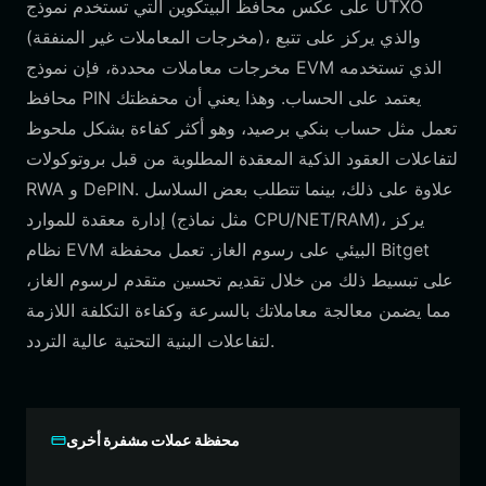
على عكس محافظ البيتكوين التي تستخدم نموذج UTXO
(مخرجات المعاملات غير المنفقة)، والذي يركز على تتبع
مخرجات معاملات محددة، فإن نموذج EVM الذي تستخدمه
محافظ PIN يعتمد على الحساب. وهذا يعني أن محفظتك
تعمل مثل حساب بنكي برصيد، وهو أكثر كفاءة بشكل ملحوظ
لتفاعلات العقود الذكية المعقدة المطلوبة من قبل بروتوكولات
RWA و DePIN. علاوة على ذلك، بينما تتطلب بعض السلاسل
إدارة معقدة للموارد (مثل نماذج CPU/NET/RAM)، يركز
نظام EVM البيئي على رسوم الغاز. تعمل محفظة Bitget
على تبسيط ذلك من خلال تقديم تحسين متقدم لرسوم الغاز،
مما يضمن معالجة معاملاتك بالسرعة وكفاءة التكلفة اللازمة
لتفاعلات البنية التحتية عالية التردد.
محفظة عملات مشفرة أخرى