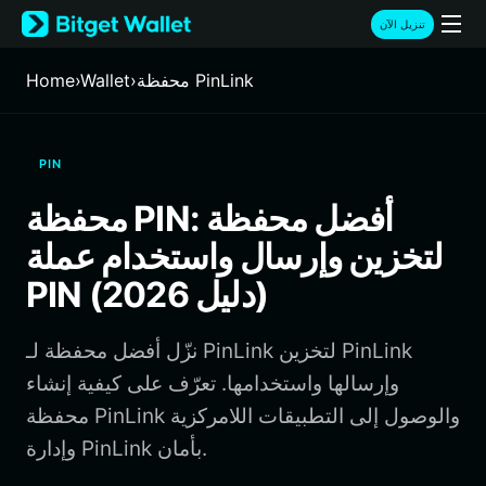
English
تنزيل الآن
日本語
Tiếng Việt
محفظة PinLink
›
Wallet
›
Home
Русский
Español (Latinoamérica)
Türkçe
PIN
Italiano
Français
محفظة PIN: أفضل محفظة
Deutsch
لتخزين وإرسال واستخدام عملة
简体中文
繁體中文
PIN (دليل 2026)
Português (Portugal)
Bahasa Indonesia
نزّل أفضل محفظة لـ PinLink لتخزين PinLink
ภาษาไทย
हिन्दी
وإرسالها واستخدامها. تعرّف على كيفية إنشاء
বাংলা
محفظة PinLink والوصول إلى التطبيقات اللامركزية
Español
وإدارة PinLink بأمان.
Português (Brasil)
Español (Argentina)