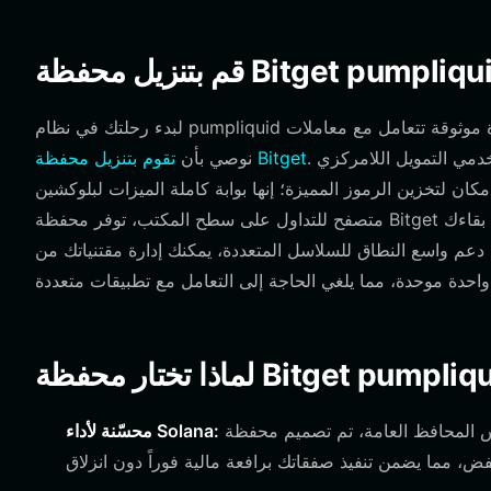
بتنزيل محفظة Bitget pumpliquid
لبدء رحلتك في نظام pumpliquid البيئي، تحتاج إلى أداة موثوقة تتعامل مع معاملات Solana عالية السرعة مع الحفاظ على أمان أصولك.
. إنها مصممة لمستخدمي التمويل اللامركزي (DeFi) العصريين الذين يحتاجون إلى أكثر من مجرد
تقوم بتنزيل محفظة Bitget
نوصي بأن
مكان لتخزين الرموز المميزة؛ إنها بوابة كاملة الميزات لبلوكشين Solana. سواء كنت تستخدم جهاز iOS أو Android، أو تفضل إضافة
متصفح للتداول على سطح المكتب، توفر محفظة Bitget تجربة سلسة. إنها توفر ميزة الاحتفاظ الذاتي بالمفاتيح الخاصة، مما يضمن بقاءك
لنطاق للسلاسل المتعددة، يمكنك إدارة مقتنياتك من pumpliquid جنباً إلى جنب مع أصولك المشفرة
على عكس المحافظ العامة، تم تصميم محفظة Bitget للتعامل مع إنتاجية معاملات Solana العالية وزمن
محسّنة لأداء Solana: