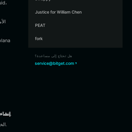
Justice for William Chen
PEAT
fork
هل تحتاج إلى مساعدة؟
service@bitget.com
افتح التطبيق، وحدد "إنشاء محفظة"، وتأكد من نسخ عبارة الاسترداد احتياطياً في مكان آمن وغير متصل بالإنترنت.
إنشاء
انتقل إلى إعدادات إدارة السلسلة وتأكد من تمكين شبكة Solana لعرض أرصدة SOL ورموز SPL الخاصة بك.