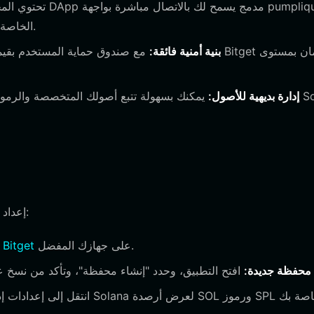
مما يسهل إدارة ضمانات USDC الخاصة بك وفتح مراكز تداول دائم.
بنية أمنية فائقة:
إدارة بديهية للأصول:
يمكنك بسهولة تتبع أصولك المتخصصة والرموز طو
إعداد محفظتك هو عملية مباشرة مصممة لتمكينك من التداول بسرعة:
على جهازك المفضل.
تنزيل محفظة Bitget
 محفظة جديدة: