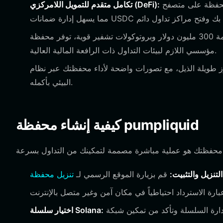
تحتوي المحفظة على متصفح DApp مدمج يسمح لك بالاتصال مباشرة بواجهة pumpliquid،
تكامل متقدم للتمويل اللامركزي (DeFi):
مع صندوق حماية المستخدم بقيمة 300 مليون دولار وبروتوكولات تشفير قوية، توفر محفظة Bitget الأمان بمستوى
مؤسسي اللازم لبيئات التداول ذات الرافعة المالية العالية.
يلة الذيل، مع تصورات واضحة لأداء محفظتك عبر نظام Solana
البيئي بأكمله.
كيفية إنشاء محفظة pumpliquid
التنزيل والتثبيت:
قم بزيارة الموقع الرسمي لـ
اختيار سلسلة Solana: