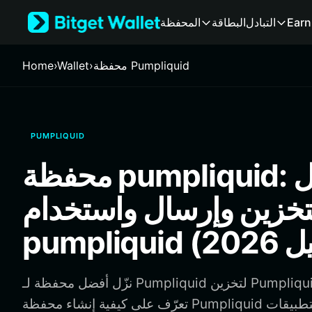
English
Earn
التبادل
البطاقة
المحفظة
日本語
Tiếng Việt
Русский
محفظة Pumpliquid
›
Wallet
›
Home
Español (Latinoamérica)
Türkçe
Italiano
Français
PUMPLIQUID
Deutsch
简体中文
محفظة pumpliquid: أفضل
繁體中文
Português (Portugal)
خزين وإرسال واستخدام
Bahasa Indonesia
ภาษาไทย
हिन्दी
বাংলা
Español
نزّل أفضل محفظة لـ Pumpliquid لتخزين Pumpliquid وإرسالها واستخدامها.
Português (Brasil)
تعرّف على كيفية إنشاء محفظة Pumpliquid والوصول إلى التطبيقات
Español (Argentina)