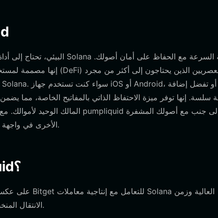
قم 
المالك الوحيد لأموالك. مع دعم واسع ا
الأخرى في واجهة واحدة موحدة، مما يلغي الحاجة إلى التعامل مع تطبيقات متعددة.
لماذا تختار محفظة Bitget pumpliquid؟
الانتقال المنخفض، مما يضمن تنفيذ صفقاتك برافعة مالية فوراً دون انزلاق.