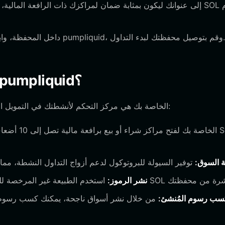
افتح متصفح DApp داخل المحفظة، وابحث عن منصة pumpliquid، وقم بتوصيل محفظتك لبدء التداول.
ما الذي يمكنك فعله باستخدام محفظة pumpliquid؟
محفظة pumpliquid الخاصة بك هي مركز التحكم لأنشطتك في التمويل اللامركزي. إليك كيف يمكنك الاستفادة منها:
 السوق:
نشر الرموز:
سب رسوم المُنشئ: