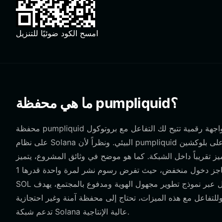
امسح الكود ضوئيًا للتنزيل
ما هي محفظة pumpliquid؟
محفظة pumpliquid هي واجهة رقمية تتيح لك التفاعل مع بروتوكول pumpliquid، وهو سوق تداول دائم برافعة مالية غير مرخص ومبني
على نظام Solana البيئي. ونظراً لأن pumpliquid يعمل مباشرة على بلوكشين Solana، فإن محفظتك تعمل كبوابتك لإنشاء وتداول مراكز
 داخل الشبكة. كما هو موضح في وثائق المشروع، يتميز pumpliquid بآلية أساسية تستخدم USDC
كضمان، مما يوفر رافعة مالية تصل إلى 10 أضعاف. تم تصميم المنصة بحاجز دخول منخفض، حيث تفرض رسوم نشر لمرة واحدة قدرها 1
SOL ورسوم مُنشئ قدرها 0.10%. من خلال العمل عبر نموذج تطوير مجهول الهوية ومدفوع بالمجتمع، يهدف pumpliquid إلى تعزيز
لتفاعل مع هذه الميزات، تحتاج إلى محفظة آمنة وغير احتجازية
تدعم شبكة Solana عالية الإنتاجية.