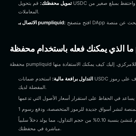
تمويل محفظتك:
قم بتحويل USDC إلى عنوانك ليكون بمثابة ضمان لمراكزك ذات الرافعة المالية، واحتفظ بمبلغ صغير من SOL لرسوم
المعاملات.
الاتصال بـ pumpliquid:
التداول برافعة مالية:
استخدم ضمانات USDC الخاصة بك لفتح مراكز شراء أو بيع برافعة مالية تصل إلى 10 أضعاف على رموز Solana
المفضلة لديك.
من خلال نشر أسواق ناجحة، يمكنك كسب رسوم مُنشئ بنسبة 0.10% من حجم التداول، مما يولد دخلاً سلبياً
مباشرة في محفظتك.