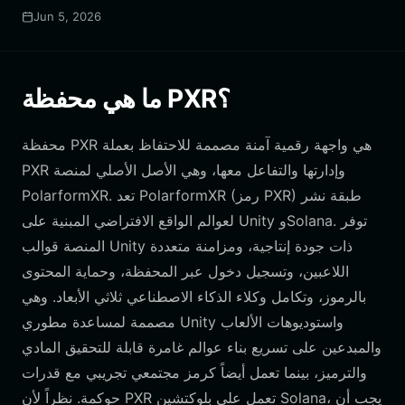
Jun 5, 2026
ما هي محفظة PXR؟
محفظة PXR هي واجهة رقمية آمنة مصممة للاحتفاظ بعملة
PXR وإدارتها والتفاعل معها، وهي الأصل الأصلي لمنصة
PolarformXR. تعد PolarformXR (رمز PXR) طبقة نشر
لعوالم الواقع الافتراضي المبنية على Unity وSolana. توفر
المنصة قوالب Unity ذات جودة إنتاجية، ومزامنة متعددة
اللاعبين، وتسجيل دخول عبر المحفظة، وحماية المحتوى
بالرموز، وتكامل وكلاء الذكاء الاصطناعي ثلاثي الأبعاد. وهي
مصممة لمساعدة مطوري Unity واستوديوهات الألعاب
والمبدعين على تسريع بناء عوالم غامرة قابلة للتحقيق المادي
والترميز، بينما تعمل أيضاً كرمز مجتمعي تجريبي مع قدرات
حوكمة. نظراً لأن PXR تعمل على بلوكتشين Solana، يجب أن