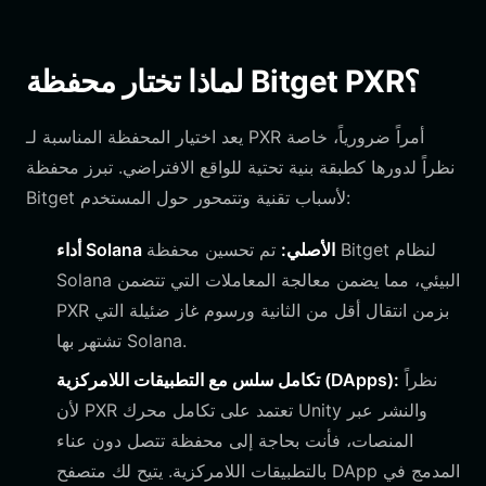
لماذا تختار محفظة Bitget PXR؟
يعد اختيار المحفظة المناسبة لـ PXR أمراً ضرورياً، خاصة
نظراً لدورها كطبقة بنية تحتية للواقع الافتراضي. تبرز محفظة
Bitget لأسباب تقنية وتتمحور حول المستخدم:
أداء Solana الأصلي:
تم تحسين محفظة Bitget لنظام
Solana البيئي، مما يضمن معالجة المعاملات التي تتضمن
PXR بزمن انتقال أقل من الثانية ورسوم غاز ضئيلة التي
تشتهر بها Solana.
نظراً
تكامل سلس مع التطبيقات اللامركزية (DApps):
لأن PXR تعتمد على تكامل محرك Unity والنشر عبر
المنصات، فأنت بحاجة إلى محفظة تتصل دون عناء
بالتطبيقات اللامركزية. يتيح لك متصفح DApp المدمج في