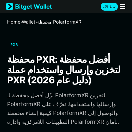
English
تنزيل الآن
日本語
Tiếng Việt
محفظة PolarformXR
›
Wallet
›
Home
Русский
Español (Latinoamérica)
Türkçe
PXR
Italiano
Français
محفظة PXR: أفضل محفظة
Deutsch
لتخزين وإرسال واستخدام عملة
简体中文
繁體中文
PXR (دليل عام 2026)
Português (Portugal)
Bahasa Indonesia
نزّل أفضل محفظة لـ PolarformXR لتخزين
ภาษาไทย
हिन्दी
PolarformXR وإرسالها واستخدامها. تعرّف على
বাংলা
كيفية إنشاء محفظة PolarformXR والوصول إلى
Español
التطبيقات اللامركزية وإدارة PolarformXR بأمان.
Português (Brasil)
Español (Argentina)