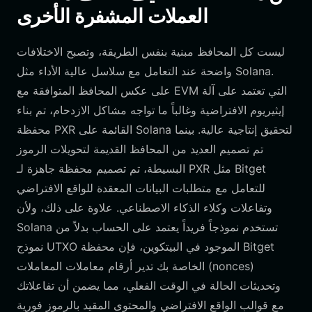
العملات المشفرة الأخرى
ليست كل المحافظ مبنية بنفس الطريقة، وتصبح الاختلافات
واضحة عند التعامل مع سلاسل عالية الأداء مثل Solana.
على عكس المحافظ المتوافقة مع EVM التي تعتمد على آلة
إيثيريوم الافتراضية وغالباً ما تواجه مشاكل الازدحام، تم بناء
محفظة PXR القائمة على Solana لتحقيق إنتاجية عالية. بينما
تم تصميم العديد من المحافظ القديمة لتحويلات الرموز
البسيطة، تم تصميم محفظة جاهزة لـ PXR مثل Bitget
للتعامل مع متطلبات البيانات المعقدة للواقع الافتراضي
وتفاعلات وكلاء الذكاء الاصطناعي. علاوة على ذلك، ولأن
Solana تستخدم نموذجاً فريداً يعتمد على الحساب بدلاً من
نموذج UTXO الموجود في البيتكوين، فإن محفظة Bitget
الخاصة بك تدير أرقام معاملات المعاملات (nonces)
وتحديثات الحالة في الوقت الفعلي، مما يضمن أن تفاعلاتك
مع قوالب الواقع الافتراضي والمحتوى المقيد بالرموز فورية