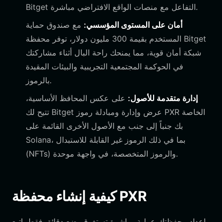
Bitget التفاعل مع منصات الواقع الافتراضي مباشرة.
أمان على المستوى المؤسسي:
مع صندوق حماية
المستخدم بقيمة 300 مليون دولار، توفر محفظة Bitget
شبكة أمان قوية، مما يمنحك راحة البال أثناء مشاركتك
في الحوكمة المجتمعية التجريبية والبيئات المقيدة
بالرموز.
إدارة متقدمة للأصول:
على عكس المحافظ الأساسية،
تتيح لك Bitget عرض وإدارة ومبادلة رموز PXR الخاصة
بك جنباً إلى جنب مع الأصول الأخرى القائمة على
Solana، بما في ذلك الرموز غير القابلة للاستبدال
(NFTs) والرموز المتخصصة، في واجهة موحدة.
كيفية إنشاء محفظة PXR
إعداد محفظتك عملية مباشرة تستغرق بضع دقائق فقط. اتبع