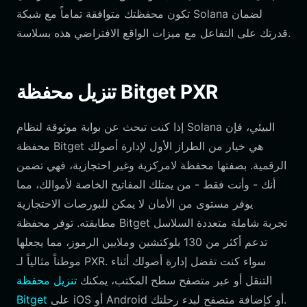
تكون محفظتك متوافقة تماماً مع شبكة Solana لضمان
قدرتك على التفاعل مع ميزات الواقع الافتراضي هذه بسلاسة.
تنزيل محفظة Bitget PXR
إذا كنت تبحث عن بوابة موثوقة لنظام Solana البيئي، فإن
محفظة Bitget هي خيار من الطراز الأول لإدارة أصولك
الرقمية. بصفتها محفظة لامركزية وغير احتجازية، فهي تضمن
أنك - وأنت فقط - من يمتلك المفاتيح الخاصة لأموالك، مما
يوفر مستوى من الأمان لا يمكن للبورصات الاحتجازية
مطابقته. توفر محفظة Bitget تجربة شاملة متعددة السلاسل
تدعم أكثر من 130 بلوكتشين وملايين الرموز، مما يجعلها
موطناً مثالياً لـ PXR. سواء كنت تفضل إدارة أصولك أثناء
التنقل أو عبر متصفح سطح المكتب، يمكنك
تنزيل محفظة
على iOS أو Android أو كإضافة متصفح لبدء رحلتك.
Bitget