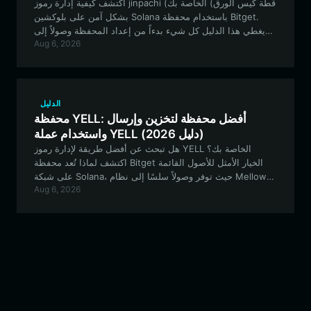
اكتشف كيفية إدارة رموز jinpachi (قطة كيس الورق) الخاصة بك
بشكل آمن على بلوكشين Solana باستخدام محفظة Bitget.
يغطي هذا الدليل كل شيء بدءاً من إعداد المحفظة وصولاً إلى
Aug 6, 2026
التداول والمشاركة في حوكمة المجتمع.
الدليل
محفظة YELL: أفضل محفظة لتخزين وإرسال
واستخدام عملة YELL (دليل 2026)
هل تبحث عن أفضل طريقة لإدارة رموز YELL الخاصة بك؟
اكتشف لماذا تُعد محفظة Bitget الخيار الأمثل للأصول القائمة
على شبكة Solana، حيث توفر وصولاً سلسًا إلى نظام Mellow
Aug 6, 2026
Yell البيئي، وتداولاً منخفض زمن الانتقال، وأماناً قوياً لمجموعتك
من الفنون الرقمية ورموز الميم.