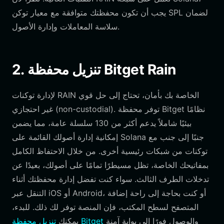
يجب أن تكون محفظتك متوافقة مع معيار توكن SPL لضمان
سلاسة المعاملات وإدارة الأصول.
2. تنزيل محفظة Bitget Rain
لإدارة توكنات RAIN الخاصة بك بأمان، تحتاج إلى حل قوي
غير احتجازي (non-custodial). توفر محفظة Bitget نظامًا
بيئيًا شاملاً يدعم أكثر من 130 سلسلة عامة، مما يضمن
إمكانية إدارة أصولك القائمة على Solana جنبًا إلى جنب مع
توكنات من شبكات رئيسية أخرى. من خلال الاحتفاظ الكامل
بمفاتيحك الخاصة، تظل مسيطرًا تمامًا على أصولك، بعيدًا عن
تدخلات الطرف الثالث. سواء كنت تفضل إدارة محفظتك أثناء
التنقل عبر iOS أو Android، أو كنت بحاجة إلى راحة إضافة
المتصفح لسطح المكتب، فإن المنصة توفر لك ذلك. للبدء،
والوصول فورًا إلى بوابة آمنة
تنزيل محفظة Bitget
يمكنك