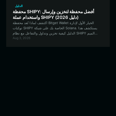
الدليل
محفظة SHIPY: أفضل محفظة لتخزين وإرسال
واستخدام عملة SHIPY (دليل 2026)
اكتشف لماذا تُعد محفظة Bitget Wallet الخيار الأول لإدارة
توكنات SHIPY الخاصة بك على شبكة Solana. يستكشف هذا
الدليل كيفية تخزين وتداول والتفاعل مع نظام SHIPY الميم
Aug 3, 2026
البيئي بأمان باستخدام محفظة احترافية تتمحور حول المستخدم.