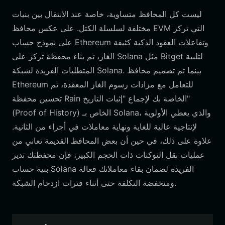
ليست كل المحافظ متساوية، خاصة عند الانتقال بين بنيات
مختلفة لسلسلة الكتل. على عكس محافظ EVM التي تركز
على نموذج حساب Ethereum وتفاعلات العقود الذكية كثيفة
الغاز، تم بناء محفظة تركز على Solana مثل Bitget لتلبية
المتطلبات الفريدة لشبكة Solana. بينما تم تصميم محافظ
Ethereum للتعامل مع مزادات رسوم الغاز المعقدة، تم
تحسين محفظة Rain الخاصة بك لإجماع "إثبات التاريخ"
(Proof of History) الخاص بـ Solana، والذي يعطي الأولوية
لإنتاجية عالية للغاية ونهاية معاملات في أجزاء من الثانية.
علاوة على ذلك، في حين أن بعض المحافظ القديمة تعاني من
عمليات نقل التوكنات ذات الحجم الكبير، فإن محفظتك تدير
بنية حساب Solana الفريدة لضمان بقاء معاملاتك فعالة
ومنخفضة التكلفة حتى أثناء فترات ازدحام الشبكة.