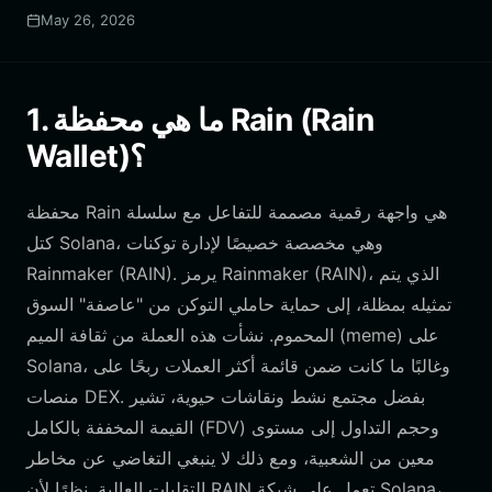
May 26, 2026
1. ما هي محفظة Rain (Rain
Wallet)؟
محفظة Rain هي واجهة رقمية مصممة للتفاعل مع سلسلة
كتل Solana، وهي مخصصة خصيصًا لإدارة توكنات
Rainmaker (RAIN). يرمز Rainmaker (RAIN)، الذي يتم
تمثيله بمظلة، إلى حماية حاملي التوكن من "عاصفة" السوق
المحموم. نشأت هذه العملة من ثقافة الميم (meme) على
Solana، وغالبًا ما كانت ضمن قائمة أكثر العملات ربحًا على
منصات DEX. بفضل مجتمع نشط ونقاشات حيوية، تشير
القيمة المخففة بالكامل (FDV) وحجم التداول إلى مستوى
معين من الشعبية، ومع ذلك لا ينبغي التغاضي عن مخاطر
التقلبات العالية. نظرًا لأن RAIN تعمل على شبكة Solana،