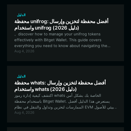
الدليل
محفظة unifrog: أفضل محفظة لتخزين وإرسال
واستخدام unifrog (دليل 2026)
。discover how to manage your unifrog tokens
effectively with Bitget Wallet. This guide covers
everything you need to know about navigating the
Aug 4, 2026
EVM ecosystem, securing your assets, and
participating in the vibrant Unifrog meme community.
كتشف كيفية إدارة رموز Unifrog الخاصة بك بفعالية باستخدام
محفظة Bitget. يغطي هذا الدليل كل ما تحتاج إلى معرفته حول
التنقل في نظام EVM البيئي، وتأمين أصولك، والمشاركة في
الدليل
مجتمع ميمز Unifrog النابض بالحياة.
محفظة whats: أفضل محفظة لتخزين وإرسال
واستخدام whats (دليل 2026)
اكتشف كيفية إدارة رموز whats الخاصة بك بشكل آمن
باستخدام محفظة Bitget Wallet. يستعرض هذا الدليل أفضل
الممارسات لتخزين وتداول والتنقل في نظام EVM البيئي للأصول
Aug 4, 2026
المضاربية مثل whats.