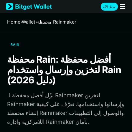
English
تنزيل الآن
日本語
Tiếng Việt
محفظة Rainmaker
›
Wallet
›
Home
Русский
Español (Latinoamérica)
Türkçe
RAIN
Italiano
Français
محفظة Rain: أفضل محفظة
Deutsch
لتخزين وإرسال واستخدام Rain
简体中文
繁體中文
(دليل 2026)
Português (Portugal)
Bahasa Indonesia
نزّل أفضل محفظة لـ Rainmaker لتخزين
ภาษาไทย
हिन्दी
Rainmaker وإرسالها واستخدامها. تعرّف على كيفية
বাংলা
إنشاء محفظة Rainmaker والوصول إلى التطبيقات
Español
اللامركزية وإدارة Rainmaker بأمان.
Português (Brasil)
Español (Argentina)