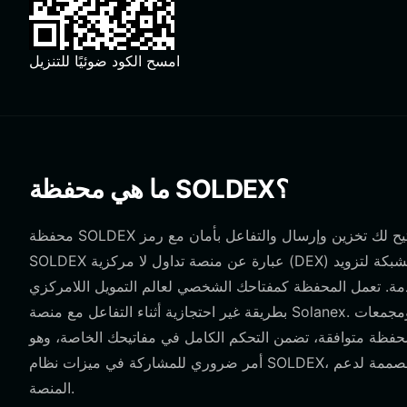
امسح الكود ضوئيًا للتنزيل
ما هي محفظة SOLDEX؟
محفظة SOLDEX هي واجهة رقمية تتيح لك تخزين وإرسال والتفاعل بأمان مع رمز SOLDEX، الذي يعمل على بلوكشين سولانا. نظرًا لأن
SOLDEX عبارة عن منصة تداول لا مركزية (DEX) متكاملة مبنية على سولانا، فهي تستفيد من البنية التحتية عالية السرعة للشبكة لتزويد
حفظة كمفتاحك الشخصي لعالم التمويل اللامركزي (DeFi)، مما يتيح لك الاحتفاظ بأصولك
بطريقة غير احتجازية أثناء التفاعل مع منصة Solanex. تركز المنصة نفسها على تحسين التداول المدعوم بالذكاء الاصطناعي، ومجمعات
 محفظة متوافقة، تضمن التحكم الكامل في مفاتيحك الخاصة، وهو
أمر ضروري للمشاركة في ميزات نظام SOLDEX، مثل حوكمة المجتمع، وآليات التخزين لتوليد العوائد، وحوافز السيولة المصممة لدعم
المنصة.