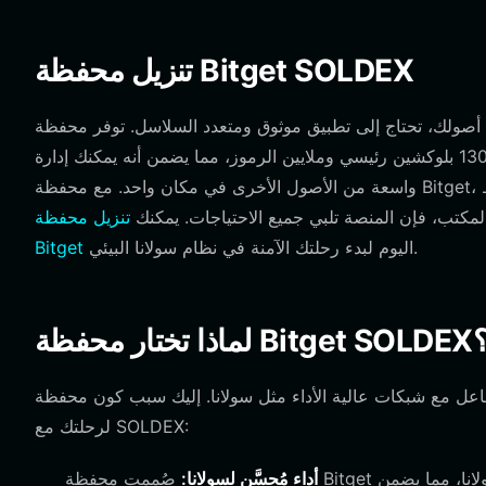
تنزيل محفظة Bitget SOLDEX
تاج إلى تطبيق موثوق ومتعدد السلاسل. توفر محفظة Bitget حلاً شاملاً للمستخدمين الذين يعطون الأولوية للأمان
وسهولة الاستخدام. فهي تدعم أكثر من 130 بلوكشين رئيسي وملايين الرموز، مما يضمن أنه يمكنك إدارة SOLDEX الخاصة بك ومجموعة
واسعة من الأصول الأخرى في مكان واحد. مع محفظة Bitget، تحتفظ بالتحكم الكامل في مفاتيحك الخاصة، مع الالتزام بمبادئ الحفظ
مكتب، فإن المنصة تلبي جميع الاحتياجات. يمكنك
تنزيل محفظة
اليوم لبدء رحلتك الآمنة في نظام سولانا البيئي.
Bitget
 تختار محفظة Bitget SOLDEX؟
شبكات عالية الأداء مثل سولانا. إليك سبب كون محفظة Bitget خيارًا رائعًا
لرحلتك مع SOLDEX:
أداء مُحسَّن لسولانا:
صُممت محفظة Bitget للتعامل مع متطلبات الإنتاجية العالية وزمن الوصول المنخفض لبلوكشين سولانا، مما يضمن