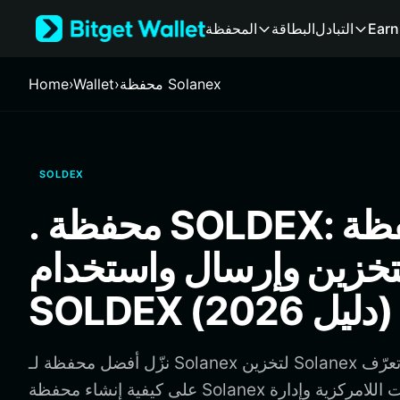
English
Earn
التبادل
البطاقة
المحفظة
日本語
Tiếng Việt
Русский
محفظة Solanex
›
Wallet
›
Home
Español (Latinoamérica)
Türkçe
Italiano
Français
SOLDEX
Deutsch
简体中文
. محفظة SOLDEX: أفضل محفظة
繁體中文
Português (Portugal)
تخزين وإرسال واستخدام
Bahasa Indonesia
ภาษาไทย
SOLDEX (دليل 2026)
हिन्दी
বাংলা
Español
نزّل أفضل محفظة لـ Solanex لتخزين Solanex وإرسالها واستخدامها. تعرّف
Português (Brasil)
على كيفية إنشاء محفظة Solanex والوصول إلى التطبيقات اللامركزية وإدارة
Español (Argentina)