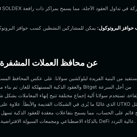
ت
وافز البروتوكول:
يمكن للمشاركين النشطين كسب حوافز البروتوكول
كيف تختلف محافظ SOLDEX عن محافظ العملات الم
فاءة. تستخدم سولانا آلية إجماع مختلفة تتيح إنهاء المعاملات بشك
الذي غالبًا ما يُرى في الشبكات القديمة والأبطأ. علاوة على 
بالذكاء الاصطناعي ومجمعات السيولة الافتراضية. وهذا يجعل تجربة المستخدم أكثر سلاسة بشكل ملحوظ لأنشطة DeFi عالية التردد.