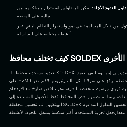
داول العقود الآجلة:
يمكن للمتداولين استخدام ممتلكاتهم من SOLDEX للمشاركة في تداول العقود الآجلة، مما يسمح بمراكز ذات رافعة
مالية على المنصة.
 من خلال المساهمة في نمو واستقرار النظام البيئي عبر
أنشطة مختلفة على السلسلة.
شفرة الأخرى
عندما تستخدم محفظة لـ SOLDEX، فإنك تستفيد من البنية الفريدة لبلوكشين سولانا. على عكس المحافظ المستندة إلى إيثيريوم التي تعتمد
على EVM (آلة إيثيريوم الافتراضية) والعقود الذكية المستهلكة للغاز، تم بناء محفظة تركز على سولانا مثل Bitget من أجل السرعة
ل شبه فوري ورسوم منخفضة للغاية، وهو تناقض صارخ مع الازدحام
ذلك، بينما تم تصميم بعض المحافظ فقط للأصول المستندة إلى UTXO مثل
البيتكوين، تم تحسين محفظة SOLDEX لنموذج قائم على الحساب، مما يسمح بتفاعلات معقدة للعقود الذكية تسهل تحسين التداول المدعوم