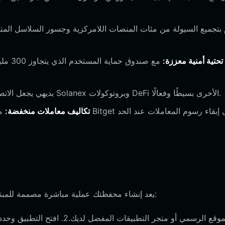
 تحتية أمنية معززة:
مع صند
تتميز المحفظة بمتصفح DApp بديهي يجعل الاتصال بـ Solanex وبروتوكولات DeFi الأخرى بسيطًا وفعالًا.
تكاليف معاملات منخفضة:
من 
يعد إنشاء محفظتك عملية مباشرة مصممة للمبتدئين والمستخدمين ذوي الخبرة. اتبع هذه الخطوات الخمس للبدء: