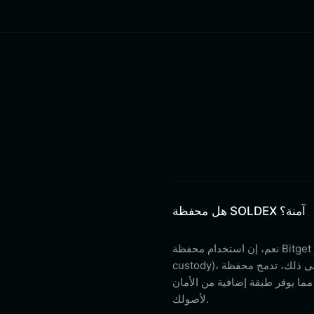
هل محفظة SOLDEX آمنة؟
نعم، إن استخدام محفظة Bitget لحفظ رموز SOLDEX الخاصة بك آمن للغاية. فهي توفر ميزة الحفظ الذاتي (self-
custody)، مما يعني أنك المالك الوحيد لمفاتيحك الخاصة. بالإضافة إلى ذلك، تدمج محفظة Bitget بروتوكولات أمان
يمة 300 مليون دولار أمريكي، مما يوفر طبقة إضافية من الأمان
لأصولك.