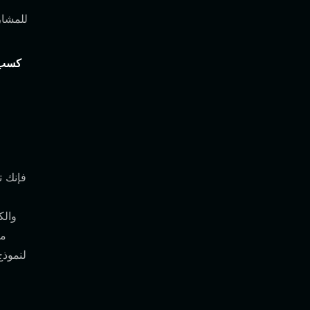
كسب ح
والك