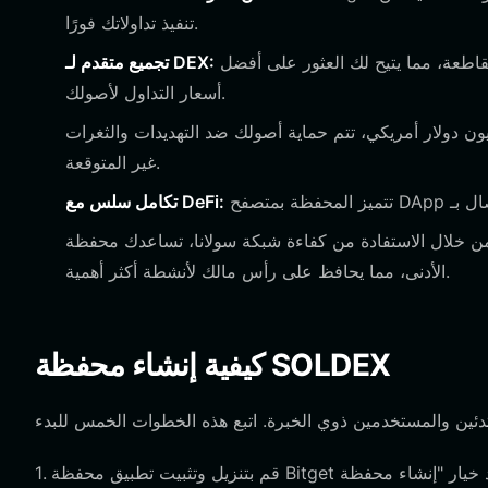
تنفيذ تداولاتك فورًا.
تقوم بتجميع السيولة من مئات المنصات اللامركزية وجسور السلاسل المتقاطعة، مما يتيح لك العثور على أفضل
تجميع متقدم لـ DEX:
أسعار التداول لأصولك.
وق حماية المستخدم الذي يتجاوز 300 مليون دولار أمريكي، تتم حماية أصولك ضد التهديدات والثغرات
غير المتوقعة.
تكامل سلس مع DeFi:
خلال الاستفادة من كفاءة شبكة سولانا، تساعدك محفظة Bitget على إبقاء رسوم المعاملات عند الحد
الأدنى، مما يحافظ على رأس مالك لأنشطة أكثر أهمية.
كيفية إنشاء محفظة SOLDEX
1. قم بتنزيل وتثبيت تطبيق محفظة Bitget من الموقع الرسمي أو متجر التطبيقات المفضل لديك.2. افتح التطبيق وحدد خيار "إنشاء محفظة