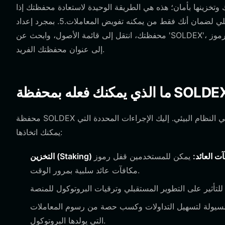
ارة الاسترداد الخاصة بك وتخزينها بأمان؛ هذه هي الطريقة الوحيدة لاستعادة محفظتك إذا
فقدت الوصول إلى جهازك.4. قم بتعيين كلمة مرور قوية لجهازك المحلي لضمان أنك فقط من يمكنه تفويض المعاملات.5. بمجرد إعداد
محفظتك، انتقل إلى قائمة الأصول، وابحث عن 'SOLDEX'، وأضفها إلى لوحة التحكم الخاصة بك حتى تتمكن من إرسال واستقبال الرموز
إلى عنوان محفظتك الفريد.
محفظة SOLDEX هي أكثر من مجرد مكان للاحتفاظ بالرموز؛ إنها بوابة للمشاركة النشطة في النظام البيئي. إليك الإجراءات المحددة التي
يمكنك اتخاذها:
مكافآت العائد:
يمكن للمستخدمين قفل رموز SOLDEX الخاصة بهم في عقود التخزين لكسب
مكافآت عائد سلبية بمرور الوقت.
سيولة لتسهيل التداولات وكسب حصة من رسوم المعاملات
التي يولدها البروتوكول.