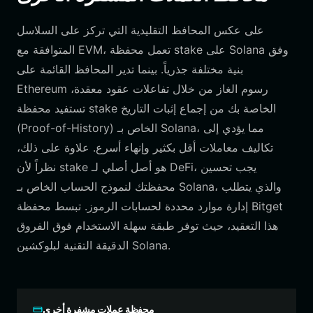
على عكس المحافظ التقليدية التي تركز على السلاسل
المتوافقة مع EVM، تعمل محفظة stake على Solana وفق
بنية مختلفة جذرياً. بينما تدير المحافظ القائمة على
Ethereum رسوم الغاز من خلال تفاعلات عقود معقدة،
تستفيد محفظة stake الخاصة بك من إجماع إثبات التاريخ
(Proof-of-History) الخاص بـ Solana، مما يؤدي إلى
تكاليف معاملات أقل بكثير وإنهاء أسرع. علاوة على ذلك،
نظراً لأن stake هو أصل أصلي لـ DeFi، يجب تحسين
محفظتك لنموذج الحساب الخاص بـ Solana، والذي يتطلب
إدارة موارد محددة لحسابات الرموز. تبسط محفظة Bitget
هذا التعقيد، حيث توفر طبقة سهلة الاستخدام فوق الفروق
الدقيقة التقنية لبلوكشين Solana.
محفظة عملات مشفرة أخرى