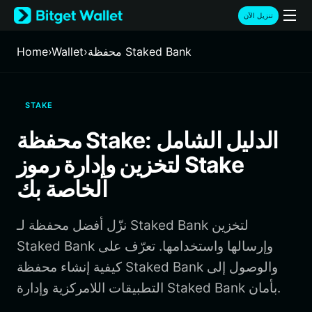
English
تنزيل الآن
日本語
Tiếng Việt
محفظة Staked Bank
›
Wallet
›
Home
Русский
Español (Latinoamérica)
Türkçe
STAKE
Italiano
Français
محفظة Stake: الدليل الشامل
Deutsch
لتخزين وإدارة رموز Stake
简体中文
繁體中文
الخاصة بك
Português (Portugal)
Bahasa Indonesia
نزّل أفضل محفظة لـ Staked Bank لتخزين
ภาษาไทย
हिन्दी
Staked Bank وإرسالها واستخدامها. تعرّف على
বাংলা
كيفية إنشاء محفظة Staked Bank والوصول إلى
Español
التطبيقات اللامركزية وإدارة Staked Bank بأمان.
Português (Brasil)
Español (Argentina)