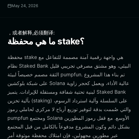
May 24, 2026
，或者解释,必须翻译:
ما هي محفظة stake؟
محفظة stake هي واجهة رقمية آمنة مصممة للتفاعل مع
نظام Staked Bank البيئي، وهو مشتق مصرفي تجريبي قليل
الثقة مصمم خصيصاً لبيئة pumpfun. تم بناء هذا المشروع
على شبكة بلوكشين Solana عالية الأداء، ويعمل كحجر زاوية
لبنية تحتية شفافة ومستقلة للإيرادات. يتميز Staked Bank
بآلية تخزين (staking) على السلسلة وآلية استرداد الرسوم،
والتي صُممت بدقة لتوفير توزيع أرباح لا مركزي لحاملي رموز
pumpfun ومجتمع Solana الأوسع. مع قفل رموز المطورين
بشكل دائم وكون المشروع مدفوعاً بالكامل من قبل المجتمع
عبر مطورين مجهولين، فإن امتلاك محفظة موثوقة أمر