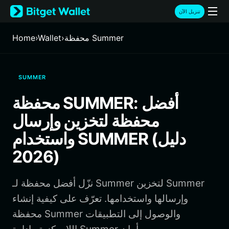
English
تنزيل الآن
日本語
Tiếng Việt
محفظة Summer
›
Wallet
›
Home
Русский
Español (Latinoamérica)
Türkçe
SUMMER
Italiano
Français
محفظة SUMMER: أفضل
Deutsch
محفظة لتخزين وإرسال
简体中文
繁體中文
واستخدام SUMMER (دليل
Português (Portugal)
2026)
Bahasa Indonesia
ภาษาไทย
हिन्दी
نزّل أفضل محفظة لـ Summer لتخزين Summer
বাংলা
وإرسالها واستخدامها. تعرّف على كيفية إنشاء
Español
محفظة Summer والوصول إلى التطبيقات
Português (Brasil)
Español (Argentina)