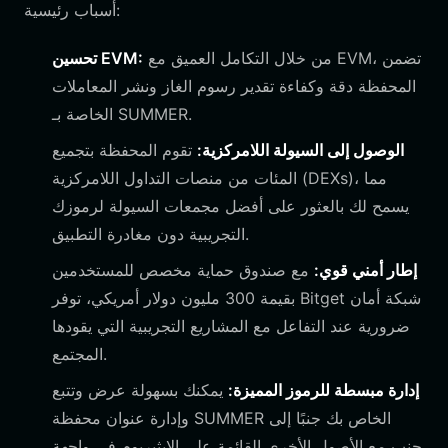
أسباب رئيسية:
من خلال التكامل العميق مع EVM، تضمن
تحسين EVM:
المحفظة دقة وكفاءة تقدير رسوم الغاز ونشر المعاملات
الخاصة بـ SUMMER.
الوصول إلى السيولة اللامركزية:
تقوم المحفظة بتجميع
المئات من منصات التداول اللامركزية (DEXs)، مما
يسمح لك بالعثور على أفضل مجمعات السيولة لرموزك
التجريبية دون مغادرة التطبيق.
إطار أمني قوي:
مع صندوق حماية مخصص للمستخدمين
بقيمة 300 مليون دولار أمريكي، توفر Bitget شبكة أمان
ضرورية عند التفاعل مع المشاريع التجريبية التي يقودها
المجتمع.
إدارة مبسطة للرموز المميزة:
يمكنك بسهولة عرض وتتبع
وإدارة عنوان محفظة SUMMER الخاص بك جنبًا إلى
جنب مع الأصول الأخرى القائمة على الإيثيريوم في واجهة