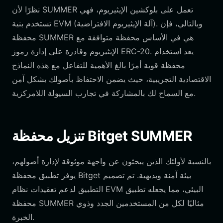
نظرًا لأن SUMMER تعمل على بلوكشين الإيثيريوم، فهي
تستخدم بنية EVM (آلة الإيثيريوم الافتراضية). وبالتالي، فإن
محفظة SUMMER هي في الأساس محفظة متوافقة مع
الإيثيريوم وقادرة على إدارة رموز ERC-20. يعد استخدام
محفظة قوية أمرًا بالغ الأهمية للتفاعل مع هذه النماذج
الاقتصادية التجريبية، حيث يضمن الاحتفاظ بأصولك بشكل آمن
مع السماح لك بالمشاركة في تجارب السيولة اللامركزية.
تنزيل محفظة Bitget SUMMER
بالنسبة لأولئك الذين يبحثون عن واجهة موثوقة لإدارة أصولهم،
يوفر تطبيق محفظة Bitget بيئة آمنة وبديهية. تم تصميم
التطبيق لدعم تعقيدات نظام EVM البيئي، مما يجعله تطبيق
محفظة SUMMER مثاليًا لكل من المستخدمين الجدد وذوي
الخبرة.