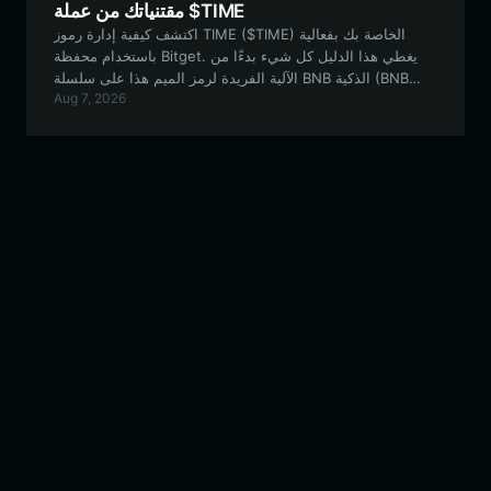
مقتنياتك من عملة $TIME
اكتشف كيفية إدارة رموز TIME ($TIME) الخاصة بك بفعالية
باستخدام محفظة Bitget. يغطي هذا الدليل كل شيء بدءًا من
الآلية الفريدة لرمز الميم هذا على سلسلة BNB الذكية (BNB
Aug 7, 2026
Smart Chain)، وصولاً إلى تأمين أصولك والمشاركة في نموذج
التعرض للمؤشر السلبي الخاص به.