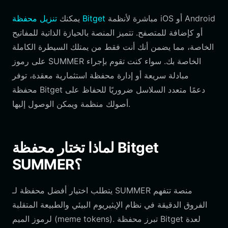
مباشرة لأنظمة iOS أو Android
تنزيل محفظة Bitget
يمكنك
أو كإضافة للمتصفح. تتميز المنصة بالحيازة الذاتية للمفاتيح
الخاصة، مما يضمن أنك أنت فقط من يمتلك السيطرة الكاملة
على رموز SUMMER الخاصة بك. سواء كنت تقوم بإجراء
مبادلة سريعة أو إدارة محفظة استثمارية معقدة، توفر
محفظة Bitget دعمًا متعدد السلاسل ضروريًا للحفاظ على
أصولك منظمة ويمكن الوصول إليها.
لماذا تختار محفظة Bitget
SUMMER؟
يتطلب اختيار أفضل محفظة لـ SUMMER منصة تتفهم
الفروق الدقيقة في نظام الإيثيريوم البيئي والطبيعة المتقلبة
لرموز الميم (meme tokens). تبرز محفظة Bitget لعدة