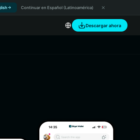
lish
Continuar en Español (Latinoamérica)
Descargar ahora