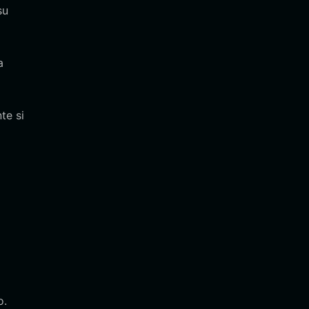
su
a
te si
o.