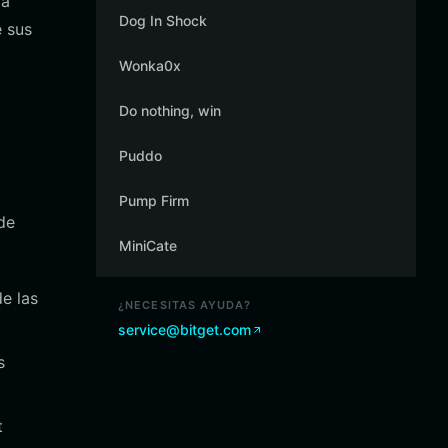
ma
Dog In Shock
e sus
Wonka0x
Do nothing, win
Puddo
Pump Firm
de
MiniCate
e las
¿NECESITAS AYUDA?
service@bitget.com
s
t