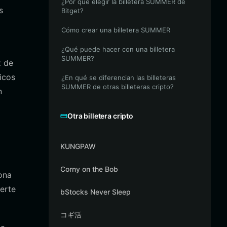
¿Por qué elegir la billetera SUMMER de
s
Bitget?
Cómo crear una billetera SUMMER
¿Qué puede hacer con una billetera
SUMMER?
z de
icos
¿En qué se diferencian las billeteras
SUMMER de otras billeteras cripto?
n
Otra billetera cripto
KUNGPAW
Corny on the Bob
iona
ierte
bStocks Never Sleep
コギ活