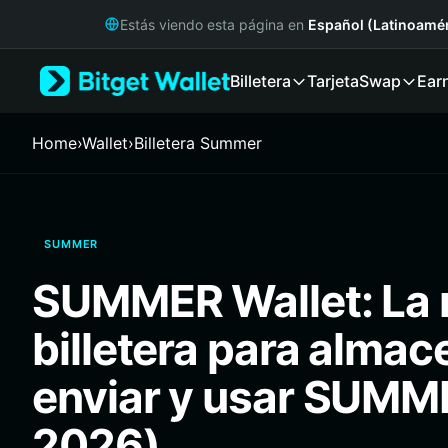
English
Estás viendo esta página en
Español (Latinoamér
日本語
Tiếng Việt
Billetera
Tarjeta
Swap
Ear
Русский
Español (Latinoamérica)
Türkçe
Home
›
Wallet
›
Billetera Summer
Italiano
Français
Deutsch
简体中文
SUMMER
繁體中文
Português (Portugal)
SUMMER Wallet: La 
Bahasa Indonesia
ภาษาไทย
billetera para almac
हिन्दी
বাংলা
enviar y usar SUMM
Español
Português (Brasil)
2026)
Español (Argentina)