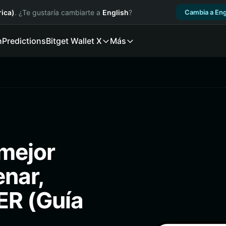
ica)
. ¿Te gustaría cambiarte a
English
?
Cambia a Eng
n
Predictions
Bitget Wallet X
Más
mejor
enar,
ER (Guía