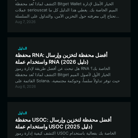
اكتشف لماذا تُعد محفظة Bitget Wallet الخيار الأمثل لإدارة
عملات seriouscat الميم الخاصة بك. يغطي هذا الدليل كل ما
تحتاج إلى معرفته حول التخزين الآمن، والتداول على السلسلة
Aug 7, 2026
(on-chain)، والمشاركة في نظام seriouscat البيئي اللامركزي
على شبكة EVM.
الدليل
محفظة RNA: أفضل محفظة لتخزين وإرسال
واستخدام عملة RNA (دليل 2026)
هل تبحث عن أفضل طريقة لإدارة رموز RNA الخاصة بك؟
اكتشف لماذا تُعد محفظة Bitget الخيار الأول لأصول الميم
القائمة على Solana، حيث توفر تداولاً سلساً، وحوكمة مجتمعية،
Aug 6, 2026
وأماناً قوياً لمقتنياتك من RNA.
الدليل
محفظة USOC: أفضل محفظة لتخزين وإرسال
واستخدام عملة USOC (دليل 2025)
اكتشف كيفية إدارة رموز USOC الخاصة بك بفعالية باستخدام