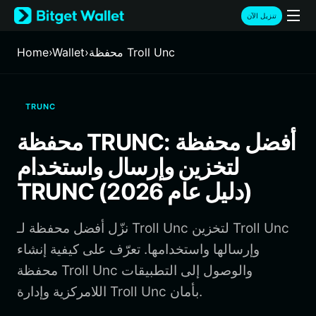
English
تنزيل الآن
日本語
Tiếng Việt
محفظة Troll Unc
›
Wallet
›
Home
Русский
Español (Latinoamérica)
Türkçe
TRUNC
Italiano
Français
محفظة TRUNC: أفضل محفظة
Deutsch
لتخزين وإرسال واستخدام
简体中文
繁體中文
TRUNC (دليل عام 2026)
Português (Portugal)
Bahasa Indonesia
نزّل أفضل محفظة لـ Troll Unc لتخزين Troll Unc
ภาษาไทย
हिन्दी
وإرسالها واستخدامها. تعرّف على كيفية إنشاء
বাংলা
محفظة Troll Unc والوصول إلى التطبيقات
Español
اللامركزية وإدارة Troll Unc بأمان.
Português (Brasil)
Español (Argentina)