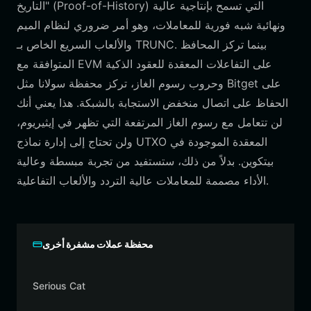
التاريخ" (Proof-of-History) التي تسمح بإنتاجية عالية
ونهائية شبه فورية للمعاملات، وهو أمر ضروري لنظام الميم
والألعاب السريع الخاص بـ TRUNC. بينما تركز المحافظ
المتوافقة مع EVM على التفاعلات المعقدة للعقود الذكية
وحروب رسوم الغاز، تركز محفظة سولانا مثل Bitget على
الحفاظ على اتصال منخفض الاستجابة بالشبكة. هذا يعني أنك
لن تتعامل مع رسوم الغاز المرتفعة التي تظهر في إيثيريوم،
ولن تحتاج إلى إدارة نماذج UTXO المعقدة الموجودة في
بيتكوين. بدلاً من ذلك، ستستفيد من تجربة مبسطة وعالية
الأداء مصممة للمعاملات عالية التردد والألعاب التفاعلية.
محفظة عملات مشفرة أخرى
Serious Cat