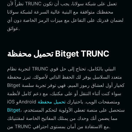
نظراً لأن TRUNC تعمل على شبكة سولانا، يجب أن تكون
محفظتك متوافقة مع البنية عالية السرعة لشبكة سولانا
لضمان قدرتك على التفاعل مع ميزات الرمز الخاصة دون أي
عوائق.
تحميل محفظة Bitget TRUNC
لتجربة نظام TRUNC البيئي بالكامل، تحتاج إلى حل قوي
متعدد السلاسل يوفر لك الحفظ الذاتي لأصولك. تبرز محفظة
Bitget كخيار أول لعشاق رموز الميم. فهي توفر تجربة سلسة
سواء كنت أثناء التنقل أو على مكتبك، مع دعم كامل لأنظمة
iOS وAndroid ومتصفحات الويب. باختيارك
تحميل محفظة
، ستحصل على منصة تعطي الأولوية لتحكم المستخدم،
Bitget
مما يضمن أنك وحدك من يمتلك المفاتيح الخاصة لمقتنياتك
من TRUNC مع الاستفادة من أمان بمستوى احترافي.