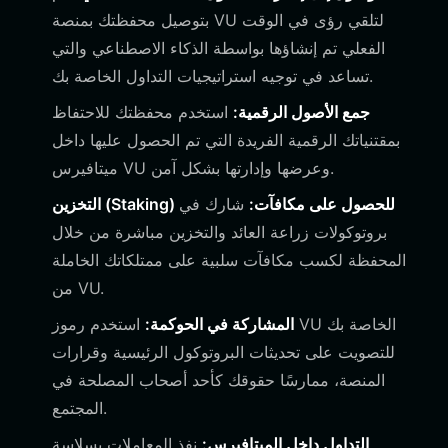
بتوصيل محفظتك بمنصة VU لتلقي رؤى في الوقت
الفعلي تم إنشاؤها بواسطة الذكاء الاصطناعي والتي
تساعد في توجيه استراتيجيات التداول الخاصة بك.
جمع الأصول الرقمية:
استخدم محفظتك للاحتفاظ
بمقتنياتك الرقمية الفريدة التي تم الحصول عليها داخل
ميتافيرس VU وعرضها وإدارتها بشكل آمن.
التخزين (Staking) للحصول على مكافآت:
شارك في
بروتوكولات زراعة العائد والتخزين مباشرة من خلال
المحفظة لكسب مكافآت سلبية على ممتلكاتك الخاملة
من VU.
المشاركة في الحوكمة:
استخدم رموز VU الخاصة بك
للتصويت على تحديثات البروتوكول الرئيسية وقرارات
المنصة، ممارسًا حقوقك كأحد أصحاب المصلحة في
المجتمع.
التداول داخل الميتافيرس:
نفذ المعاملات بسلاسة