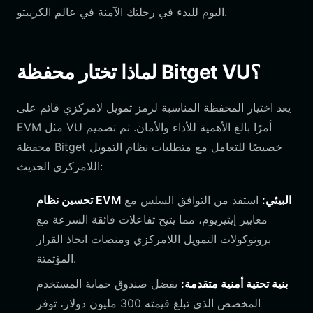
اليوم للبدء في رحلتك الآمنة في عالم الكريبتو.
لماذا تختار محفظة Bitget VU؟
يعد اختيار المحفظة المناسبة لرمز تمويل لامركزي قائم على
EVM مثل VU أمرًا بالغ الأهمية للأداء والأمان. تم تصميم
محفظة Bitget خصيصًا للتعامل مع متطلبات نظام التمويل
اللامركزي الحديث:
تحسين نظام EVM البيئي:
استفد من التوافق السلس مع
معايير إيثيريوم، مما يتيح تفاعلات فائقة السرعة مع
بروتوكولات التمويل اللامركزي ومنصات اتخاذ القرار
المؤتمتة.
بنية تحتية أمنية متقدمة:
بفضل صندوق حماية المستخدم
المخصص الذي تبلغ قيمته 300 مليون دولار، توفر