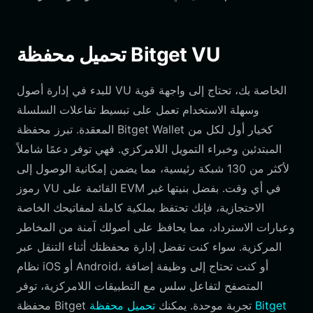
تحميل محفظة Bitget VU
للبدء في إدارة أصول VU الخاصة بك، تحتاج إلى واجهة قوية
وسهلة الاستخدام تعمل على تبسيط تفاعلات السلسلة
المعقدة. تبرز محفظة Bitget Wallet كخيار أول لكل من
المبتدئين وخبراء التمويل اللامركزي. فهي توفر دعمًا شاملاً
لأكثر من 130 شبكة رئيسية، مما يضمن إمكانية الوصول إلى
رموز VU القائمة على EVM في أي وقت. بفضل بنيتها غير
الاحتجازية، فإنك تحتفظ بملكية كاملة لمفاتيحك الخاصة
وعبارات الاسترداد، مما يحافظ على أصولك آمنة من المخاطر
المركزية. سواء كنت تفضل إدارة محفظتك أثناء التنقل عبر
نظام iOS أو Android، أو كنت تحتاج إلى وظيفة إضافة
المتصفح لتفاعل سلس مع التطبيقات اللامركزية، توفر
تحميل محفظة Bitget
محفظة Bitget تجربة موحدة. يمكنك