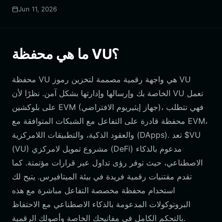
Jun 11, 2026
ما هي محفظة VU؟
محفظة VU هي واجهة رقمية مصممة لتخزين رموز VU
الخاصة بك وإرسالها وإدارتها بشكل آمن. نظرًا لأن VU تعمل
على بلوكشين EVM (جهاز إيثيريوم الافتراضي)، فهي تتطلب
محفظة قادرة على التفاعل مع الشبكات المتوافقة مع EVM،
والعقود الذكية، والتطبيقات اللامركزية (DApps). تعد $VU
(VU) مشروع تمويل لامركزي (DeFi) مدعوم بالذكاء
الاصطناعي، حيث توفر رؤى تداول عبر قرارات مؤتمتة. كما
تقدم مقتنيات رقمية فريدة في بيئة الميتافيرس. يتيح لك
استخدام محفظة مخصصة التفاعل مباشرة مع هذه
البروتوكولات المدعومة بالذكاء الاصطناعي مع الاحتفاظ
بالتحكم الكامل في مفاتيحك الخاصة وأصولك الرقمية.