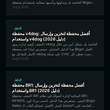
الخاصة بك وتداولها وتأمينها بفعالية باستخدام محفظة Bitget
Aug 6, 2026
Wallet، الخيار الأول لعشاق التمويل اللامركزي.
الدليل
محفظة v4dog: أفضل محفظة لتخزين وإرسال
واستخدام v4dog (دليل 2026)
اكتشف كيفية إدارة رموز v4dog الخاصة بك بشكل آمن من خلال
هذا الدليل الشامل. نستعرض لماذا تُعد محفظة Bitget الخيار
الأمثل للتفاعل مع v4dog على شبكة EVM، حيث نغطي كل
Aug 6, 2026
شيء بدءًا من الإعداد وحتى استراتيجيات التمويل اللامركزي
(DeFi) المتقدمة.
الدليل
محفظة BR1: أفضل محفظة لتخزين وإرسال
واستخدام BR1 (دليل 2026)
اكتشف محفظة BR1 المثالية لإدارة أصولك في نظام BR1:
INFINITE البيئي. يستعرض هذا الدليل السبب وراء كون Bitget
Wallet الخيار الأفضل لعشاق ألعاب الـ GameFi القائمة على