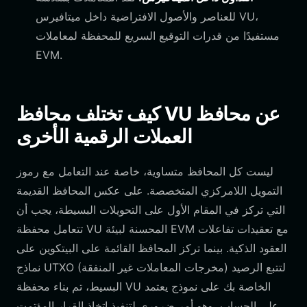
للعناصر والأصول الافتراضية داخل ميتافيرس VU،
مستفيدًا من قدرات التوقيع السريع للمحفظة لمعاملات
EVM.
كيف تختلف محافظ VU عن محافظ
العملات الرقمية الأخرى
ليست كل المحافظ متساوية، خاصة عند التعامل مع رموز
التمويل اللامركزي المتخصصة. على عكس المحافظ القديمة
التي تركز في المقام الأول على التحويلات البسيطة، يجب أن
تتعامل محفظة VU المحسنة لبيئة EVM مع تعقيدات تفاعلات
العقود الذكية. بينما تركز المحافظ القائمة على البيتكوين على
نماذج UTXO (مخرجات المعاملات غير المنفقة) لتتبع الرصيد
البسيط، تم بناء محفظة VU الخاصة بك على نموذج يعتمد
على الحساب، وهو أمر ضروري لتنفيذ اتخاذ القرار المؤتمت