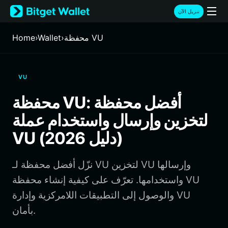
English
تنزيل الآن
日本語
Tiếng Việt
محفظة VU
›
Wallet
›
Home
Русский
Español (Latinoamérica)
Türkçe
VU
Italiano
Français
محفظة VU: أفضل محفظة
Deutsch
لتخزين وإرسال واستخدام عملة
简体中文
繁體中文
VU (دليل 2026)
Português (Portugal)
Bahasa Indonesia
نزّل أفضل محفظة لـ VU لتخزين VU وإرسالها
ภาษาไทย
हिन्दी
واستخدامها. تعرّف على كيفية إنشاء محفظة VU
বাংলা
والوصول إلى التطبيقات اللامركزية وإدارة VU
Español
بأمان.
Português (Brasil)
Español (Argentina)