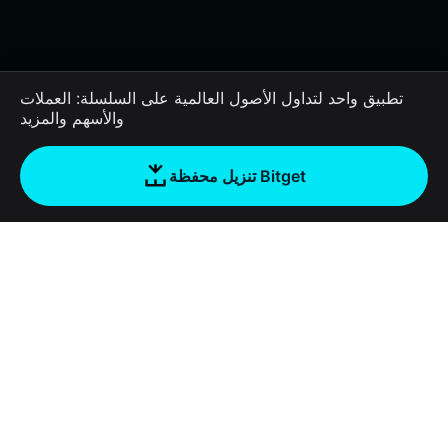
تطبيق واحد لتداول الأصول العالمية على السلسلة: العملات
والأسهم والمزيد
تنزيل محفظة Bitget
الشركة
نبذة عن محفظة Bitget
Products
المدونة
Crypto Card
Bitget Wallet X