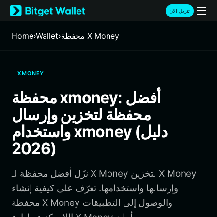
English
تنزيل الآن
日本語
Tiếng Việt
محفظة X Money
›
Wallet
›
Home
Русский
Español (Latinoamérica)
Türkçe
XMONEY
Italiano
Français
محفظة xmoney: أفضل
Deutsch
محفظة لتخزين وإرسال
简体中文
繁體中文
واستخدام xmoney (دليل
Português (Portugal)
2026)
Bahasa Indonesia
ภาษาไทย
हिन्दी
نزّل أفضل محفظة لـ X Money لتخزين X Money
বাংলা
وإرسالها واستخدامها. تعرّف على كيفية إنشاء
Español
محفظة X Money والوصول إلى التطبيقات
Português (Brasil)
Español (Argentina)