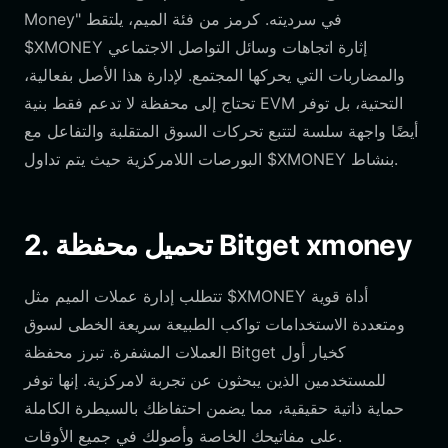
Money" في سرديته. كرمز من فئة الميم، يلتقط
$XMONEY إثارة اتجاهات وسائل التواصل الاجتماعي
والمضاربات التي يحركها المجتمع. لإدارة هذا الأصل بفعالية،
تحتاج إلى محفظة لا تدعم فقط بنية EVM التحتية، بل توفر
أيضًا واجهة سلسة لتتبع تحركات السوق المتقلبة والتفاعل مع
البورصات اللامركزية حيث يتم تداول $XMONEY بنشاط.
2. تحميل محفظة Bitget xmoney
تتطلب إدارة عملات الميم مثل $XMONEY أداة قوية
ومتعددة الاستخدامات تواكب الطبيعة سريعة الخطى لسوق
العملات المشفرة. تبرز محفظة Bitget كخيار أول
للمستخدمين الذين يبحثون عن تجربة لامركزية. إنها توفر
حماية ذاتية حقيقية، مما يضمن احتفاظك بالسيطرة الكاملة
على مفاتيحك الخاصة وأصولك في جميع الأوقات.