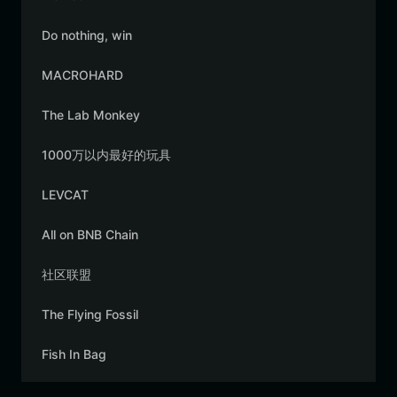
Do nothing, win
MACROHARD
The Lab Monkey
1000万以内最好的玩具
LEVCAT
All on BNB Chain
社区联盟
The Flying Fossil
Fish In Bag