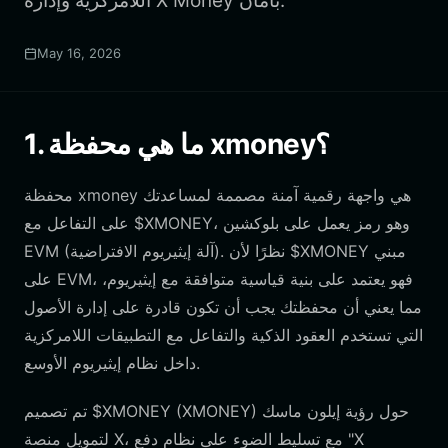
اللامركزية وإدارة X Money بأمان.
May 16, 2026
1. ما هي محفظة xmoney؟
محفظة xmoney هي واجهة رقمية آمنة مصممة لمساعدتك
على التفاعل مع $XMONEY، وهو رمز يعمل على بلوكشين
EVM (آلة إيثيريوم الافتراضية). نظرًا لأن $XMONEY مبني
على EVM، فهو يعتمد على بنية قياسية متوافقة مع إيثيريوم،
مما يعني أن محفظتك يجب أن تكون قادرة على إدارة الأصول
التي تستخدم العقود الذكية والتفاعل مع التطبيقات اللامركزية
داخل نظام إيثيريوم الأوسع.
تم تصميم $XMONEY (XMONEY) حول رؤية إيلون ماسك
لتمويل منصة X، مع تسليط الضوء على نظام دفع "X