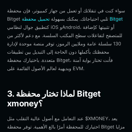
سواء كنت في تنقلاتك أو تعمل من جهاز كمبيوتر، فإن محفظة
تحميل محفظة Bitget
Bitget تلبي احتياجاتك. يمكنك بسهولة
كتطبيق جوال لنظامي iOS وAndroid، أو تثبيتها كإضافة
للمتصفح لتفاعلات سطح المكتب السلسة. مع دعم لأكثر من
130 سلسلة عامة وملايين الرموز، توفر منصة موحدة لإدارة
محفظتك بأكملها دون الحاجة إلى التبديل بين تطبيقات
متعددة. باختيارك محفظة Bitget، فأنت تختار بوابة آمنة
وبديهية لعالم الأصول القائمة على EVM.
3. لماذا تختار محفظة Bitget
xmoney؟
عند التعامل مع أصول عالية التقلب مثل $XMONEY، يعد
اختيارك للمحفظة أمرًا بالغ الأهمية. توفر محفظة Bitget مزايا