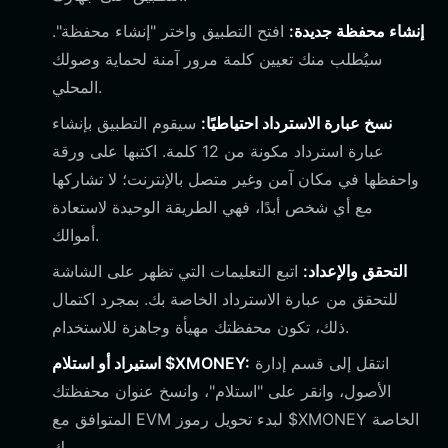
إنشاء محفظة جديدة:
افتح التطبيق واختر "إنشاء محفظة".
سيُطلب منك تعيين كلمة مرور آمنة لحماية وصولك
المحلي.
نسخ عبارة الاسترداد احتياطيًا:
سيقوم التطبيق بإنشاء
عبارة استرداد مكونة من 12 كلمة. اكتبها على ورقة
واحفظها في مكان آمن وغير متصل بالإنترنت؛ لا تشاركها
مع أي شخص أبدًا، فهي الطريقة الوحيدة لاستعادة
أموالك.
التحقق والإعداد:
اتبع التعليمات التي تظهر على الشاشة
للتحقق من عبارة الاسترداد الخاصة بك. بمجرد اكتمال
ذلك، تكون محفظتك مهيأة وجاهزة للاستخدام.
انتقل إلى قسم إدارة
استيراد أو استلام $XMONEY:
الأصول، وانقر على "استلام"، وانسخ عنوان محفظتك
المتوافق مع EVM لبدء تحويل رموز $XMONEY الخاصة
بك.