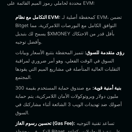
محددة لحاملي رموز الميم القائمة على EVM:
كمحفظة أصلية لـ EVM، تضمن
التكامل مع نظام EVM:
Bitget التوافق الكامل مع البورصات اللامركزية، مما
يسمح لك بتبديل $XMONEY بأقل قدر من الاحتكاك
وأفضل توجيه.
رؤى متقدمة للسوق:
تتميز المحفظة بتتبع الأسعار وبيانات
السوق في الوقت الفعلي، وهو أمر ضروري لمراقبة
التقلبات العالية المتأصلة في مشاريع الميم التي يقودها
المجتمع.
بنية أمنية قوية:
مع صندوق حماية المستخدم بقيمة 300
مليون دولار وبروتوكولات الأمان اللامركزية، يتم حماية
أصولك ضد تهديدات الويب 3 الشائعة أثناء مشاركتك في
السوق.
تساعد تقنية التوجيه
تحسين رسوم الغاز (Gas Fee):
الذكي في محفظة Bitget على تنفيذ المعاملات بكفاءة،