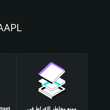
أسباب أهمية استخدام م
ومنع مخاطر الإفراط في