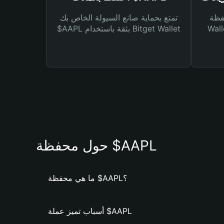
Bitg
تمتع بحماية صانع السيولة الخاص بك
 لك أنواع مختلفة من
$AAPL بثقة باستخدام Bitget Wallet
حول محفظة $AAPL
ما هي محفظة $AAPL؟
أسباب تميز عملة $AAPL