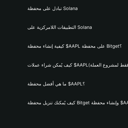
تبادل على محفظة Solana
التطبيقات اللامركزية على Solana
كيفية إنشاء محفظة $AAPL على محفظة Bitget؟
كن شراء عملات $AAPL؟ (فقط لمشروع العملة)
ما هي أفضل محفظة $AAPL؟