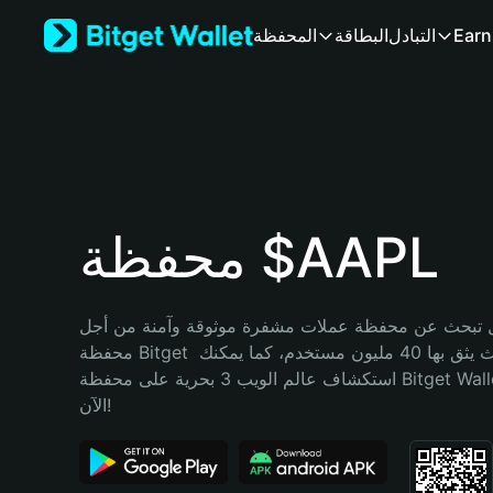
English
Earn
التبادل
البطاقة
المحفظة
日本語
Tiếng Việt
Русский
Español (Latinoamérica)
Türkçe
Italiano
Français
Deutsch
محفظة $AAPL
简体中文
繁體中文
Português (Portugal)
تبحث عن محفظة عملات مشفرة موثوقة وآمنة من أجل $AAPL؟ إنّ 
Bahasa Indonesia
محفظة Bitget خيارك الأفضل. حيث يثق بها 40 مليون مستخدم، كما يمكنك 
ภาษาไทย
استكشاف عالم الويب 3 بحرية على محفظة Bitget Wallet. ابدأ رحلتك 
हिन्दी
الآن!
বাংলা
Español
Português (Brasil)
Español (Argentina)