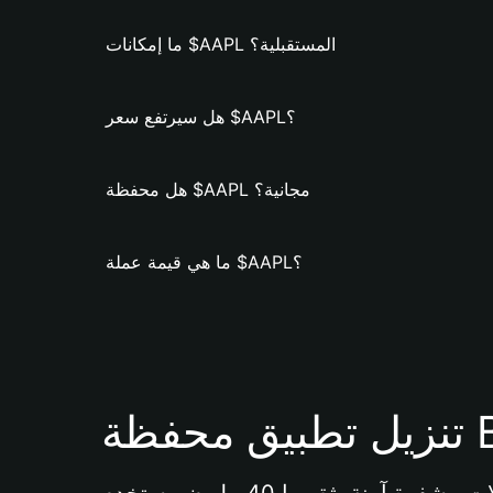
ما إمكانات $AAPL المستقبلية؟
هل سيرتفع سعر $AAPL؟
هل محفظة $AAPL مجانية؟
ما هي قيمة عملة $AAPL؟
Bi 