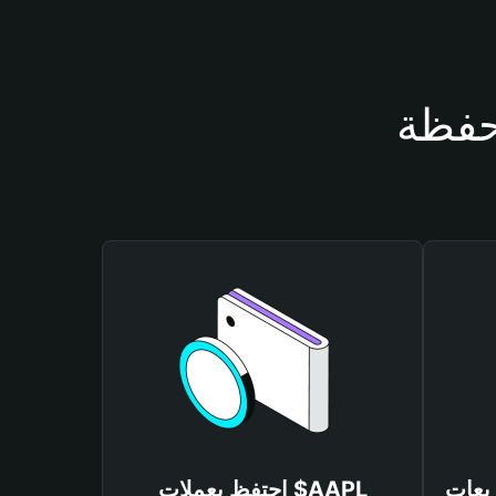
احتفظ بعملات $AAPL