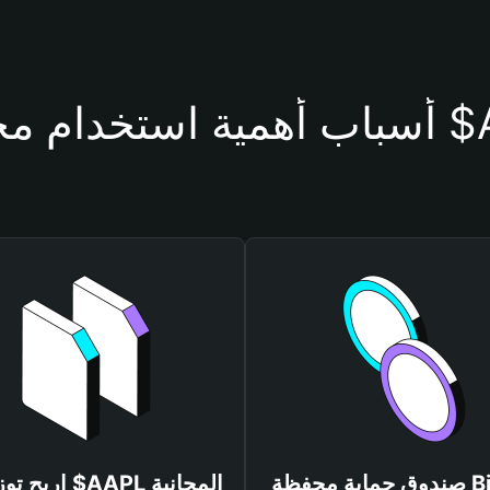
حفظة $AAPL
صندوق حماية محفظة Bitget
اربح توزيعات $AAPL المجانية