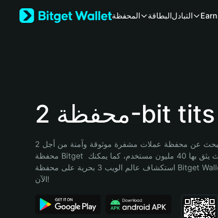
English
Earn
التبادل
البطاقة
المحفظة
日本語
Tiếng Việt
Русский
Español (Latinoamérica)
Türkçe
Italiano
Français
Deutsch
محفظة 2-bit tits
简体中文
繁體中文
Português (Portugal)
هل تبحث عن محفظة عملات مشفرة موثوقة وآمنة من أجل 2-bit tits؟ إنّ 
Bahasa Indonesia
محفظة Bitget خيارك الأفضل. حيث يثق بها 40 مليون مستخدم، كما يمكنك 
ภาษาไทย
استكشاف عالم الويب 3 بحرية على محفظة Bitget Wallet. ابدأ رحلتك 
हिन्दी
الآن!
বাংলা
Español
Português (Brasil)
Español (Argentina)