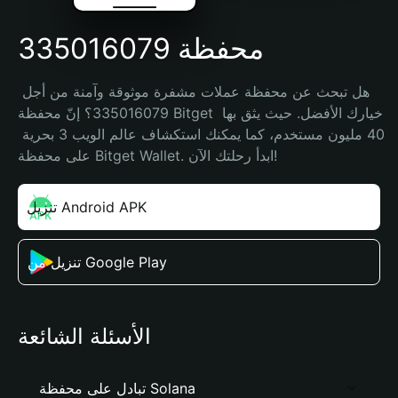
محفظة 335016079
هل تبحث عن محفظة عملات مشفرة موثوقة وآمنة من أجل 
335016079؟ إنّ محفظة Bitget خيارك الأفضل. حيث يثق بها 
40 مليون مستخدم، كما يمكنك استكشاف عالم الويب 3 بحرية 
على محفظة Bitget Wallet. ابدأ رحلتك الآن!
تنزيل Android APK
تنزيل من Google Play
الأسئلة الشائعة
تبادل على محفظة Solana