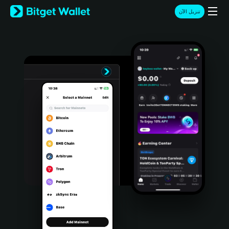
English
تنزيل الآن
日本語
Tiếng Việt
Русский
Español (Latinoamérica)
Türkçe
Italiano
Français
Deutsch
简体中文
繁體中文
Português (Portugal)
Bahasa Indonesia
ภาษาไทย
हिन्दी
বাংলা
Español
Português (Brasil)
Español (Argentina)