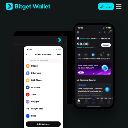
English
تنزيل الآن
日本語
Tiếng Việt
Русский
Español (Latinoamérica)
Türkçe
Italiano
Français
Deutsch
简体中文
繁體中文
Português (Portugal)
Bahasa Indonesia
ภาษาไทย
हिन्दी
বাংলা
Español
Português (Brasil)
Español (Argentina)