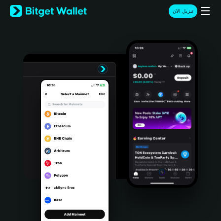
English
تنزيل الآن
日本語
Tiếng Việt
Русский
Español (Latinoamérica)
Türkçe
Italiano
Français
Deutsch
简体中文
繁體中文
Português (Portugal)
Bahasa Indonesia
ภาษาไทย
हिन्दी
বাংলা
Español
Português (Brasil)
Español (Argentina)