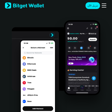
English
تنزيل الآن
日本語
Tiếng Việt
Русский
Español (Latinoamérica)
Türkçe
Italiano
Français
Deutsch
简体中文
繁體中文
Português (Portugal)
Bahasa Indonesia
ภาษาไทย
हिन्दी
বাংলা
Español
Português (Brasil)
Español (Argentina)