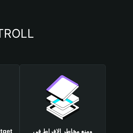
أسباب أهمية استخدام م
ومنع مخاطر الإفراط في