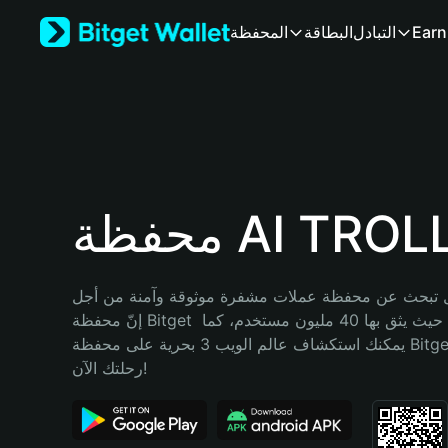
English
Earn
التبادل
البطاقة
المحفظة
日本語
Tiếng Việt
Русский
Español (Latinoamérica)
Türkçe
Italiano
Français
Deutsch
حفظة AI TROLL
简体中文
繁體中文
Português (Portugal)
تبحث عن محفظة عملات مشفرة موثوقة وآمنة من أجل AI TROLL؟ 
Bahasa Indonesia
إنّ محفظة Bitget خيارك الأفضل. حيث يثق بها 40 مليون مستخدم، كما 
ภาษาไทย
يمكنك استكشاف عالم الويب 3 بحرية على محفظة Bitget Wallet. ابدأ 
हिन्दी
رحلتك الآن!
বাংলা
Español
Português (Brasil)
Español (Argentina)