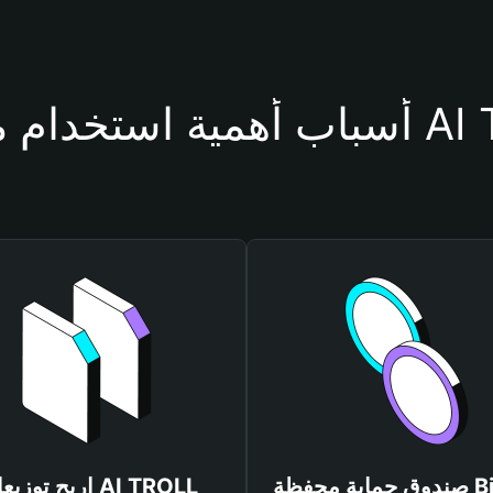
حفظة AI TROLL
صندوق حماية محفظة Bitget
اربح توزيعات ROLL