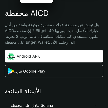
محفظة AICD
هل تبحث عن محفظة عملات مشفرة موثوقة وآمنة من أجل 
AICD؟ إنّ محفظة Bitget خيارك الأفضل. حيث يثق بها 40 
مليون مستخدم، كما يمكنك استكشاف عالم الويب 3 بحرية 
على محفظة Bitget Wallet. ابدأ رحلتك الآن!
تنزيل Android APK
تنزيل من Google Play
الأسئلة الشائعة
تبادل على محفظة Solana