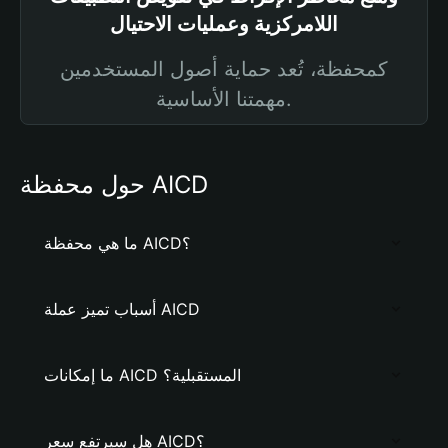
اللامركزية وعمليات الاحتيال
كمحفظة، تُعد حماية أصول المستخدمين
مهمتنا الأساسية.
حول محفظة AICD
ما هي محفظة AICD؟
أسباب تميز عملة AICD
ما إمكانات AICD المستقبلية؟
هل سيرتفع سعر AICD؟