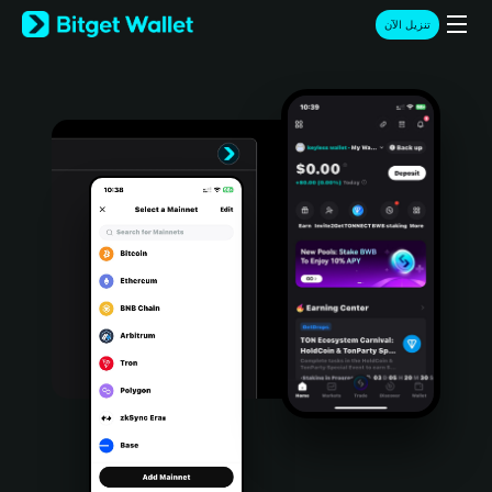
English
تنزيل الآن
日本語
Tiếng Việt
Русский
Español (Latinoamérica)
Türkçe
Italiano
Français
Deutsch
简体中文
繁體中文
Português (Portugal)
Bahasa Indonesia
ภาษาไทย
हिन्दी
বাংলা
Español
Português (Brasil)
Español (Argentina)