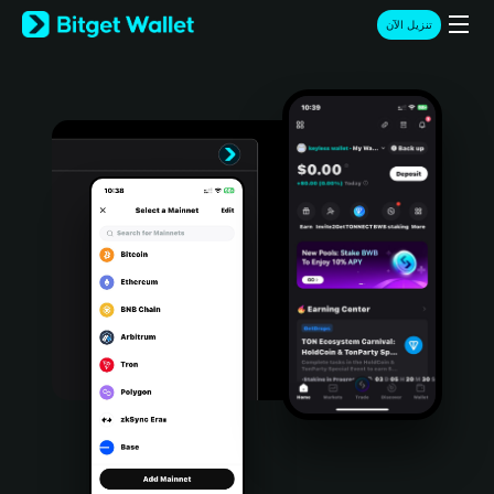
English
تنزيل الآن
日本語
Tiếng Việt
Русский
Español (Latinoamérica)
Türkçe
Italiano
Français
Deutsch
简体中文
繁體中文
Português (Portugal)
Bahasa Indonesia
ภาษาไทย
हिन्दी
বাংলা
Español
Português (Brasil)
Español (Argentina)