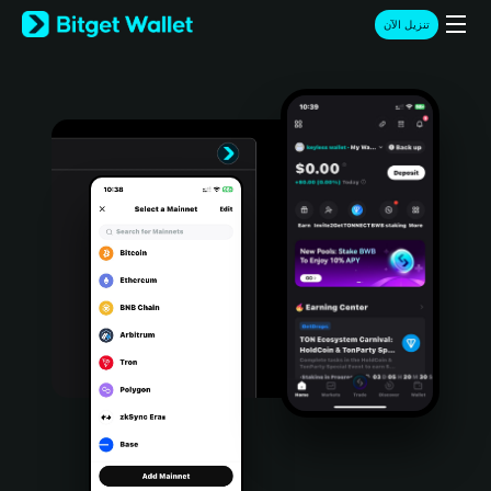
English
تنزيل الآن
日本語
Tiếng Việt
Русский
Español (Latinoamérica)
Türkçe
Italiano
Français
Deutsch
简体中文
繁體中文
Português (Portugal)
Bahasa Indonesia
ภาษาไทย
हिन्दी
বাংলা
Español
Português (Brasil)
Español (Argentina)