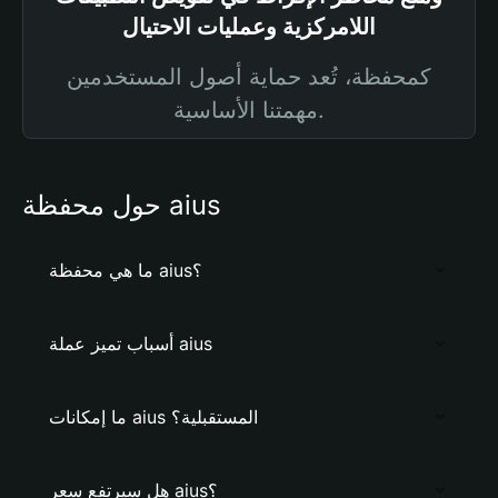
اللامركزية وعمليات الاحتيال
كمحفظة، تُعد حماية أصول المستخدمين
مهمتنا الأساسية.
حول محفظة aius
ما هي محفظة aius؟
أسباب تميز عملة aius
ما إمكانات aius المستقبلية؟
هل سيرتفع سعر aius؟