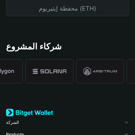
محفظة إيثيريوم (ETH)
شركاء المشروع
الشركة
نبذة عن محفظة Bitget
Products