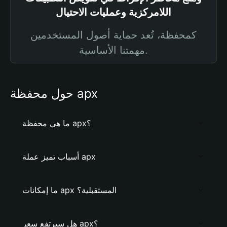
اللامركزية وعمليات الاحتيال
كمحفظة، تُعد حماية أصول المستخدمين
مهمتنا الأساسية.
حول محفظة apx
ما هي محفظة apx؟
أسباب تميز عملة apx
ما إمكانات apx المستقبلية؟
هل سيرتفع سعر apx؟