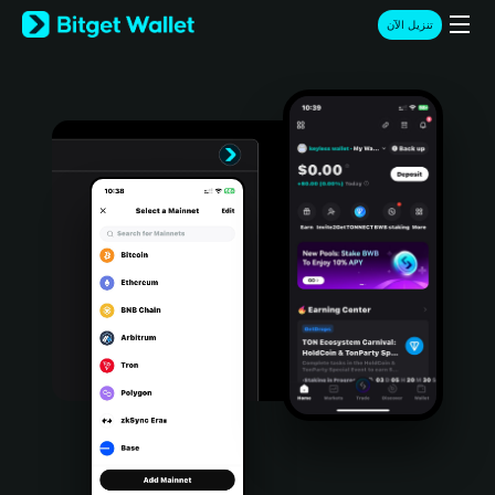
English
تنزيل الآن
日本語
Tiếng Việt
Русский
Español (Latinoamérica)
Türkçe
Italiano
Français
Deutsch
简体中文
繁體中文
Português (Portugal)
Bahasa Indonesia
ภาษาไทย
हिन्दी
বাংলা
Español
Português (Brasil)
Español (Argentina)