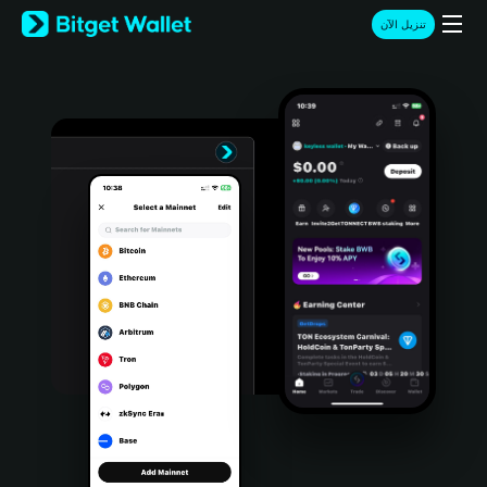
English
تنزيل الآن
日本語
Tiếng Việt
Русский
Español (Latinoamérica)
Türkçe
Italiano
Français
Deutsch
简体中文
繁體中文
Português (Portugal)
Bahasa Indonesia
ภาษาไทย
हिन्दी
বাংলা
Español
Português (Brasil)
Español (Argentina)