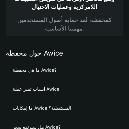
اللامركزية وعمليات الاحتيال
كمحفظة، تُعد حماية أصول المستخدمين
مهمتنا الأساسية.
حول محفظة Awice
ما هي محفظة Awice؟
أسباب تميز عملة Awice
ما إمكانات Awice المستقبلية؟
هل سيرتفع سعر Awice؟