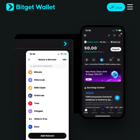
English
تنزيل الآن
日本語
Tiếng Việt
Русский
Español (Latinoamérica)
Türkçe
Italiano
Français
Deutsch
简体中文
繁體中文
Português (Portugal)
Bahasa Indonesia
ภาษาไทย
हिन्दी
বাংলা
Español
Português (Brasil)
Español (Argentina)