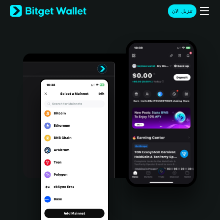
English
تنزيل الآن
日本語
Tiếng Việt
Русский
Español (Latinoamérica)
Türkçe
Italiano
Français
Deutsch
简体中文
繁體中文
Português (Portugal)
Bahasa Indonesia
ภาษาไทย
हिन्दी
বাংলা
Español
Português (Brasil)
Español (Argentina)