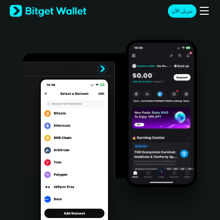
English
تنزيل الآن
日本語
Tiếng Việt
Русский
Español (Latinoamérica)
Türkçe
Italiano
Français
Deutsch
简体中文
繁體中文
Português (Portugal)
Bahasa Indonesia
ภาษาไทย
हिन्दी
বাংলা
Español
Português (Brasil)
Español (Argentina)