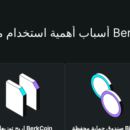
حفظة BerkCoin
صندوق حماية محفظة Bitget
اربح توزيعات Coin