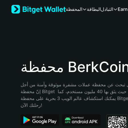
English
Earn
التبادل
البطاقة
المحفظة
日本語
Tiếng Việt
Русский
Español (Latinoamérica)
Türkçe
Italiano
Français
Deutsch
حفظة BerkCoin
简体中文
繁體中文
Português (Portugal)
تبحث عن محفظة عملات مشفرة موثوقة وآمنة من أجل BerkCoin؟ 
Bahasa Indonesia
إنّ محفظة Bitget خيارك الأفضل. حيث يثق بها 40 مليون مستخدم، كما 
ภาษาไทย
يمكنك استكشاف عالم الويب 3 بحرية على محفظة Bitget Wallet. ابدأ 
हिन्दी
رحلتك الآن!
বাংলা
Español
Português (Brasil)
Español (Argentina)