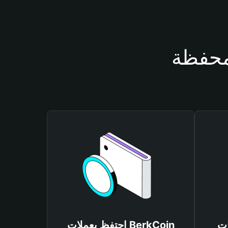
Berk
احتفظ بعملات BerkCoin