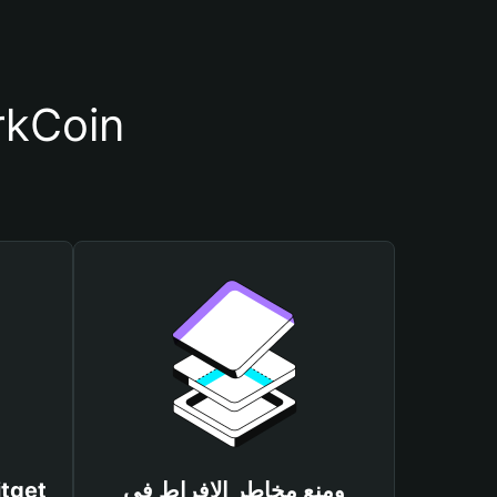
أسباب أهمية استخدام م
ومنع مخاطر الإفراط في