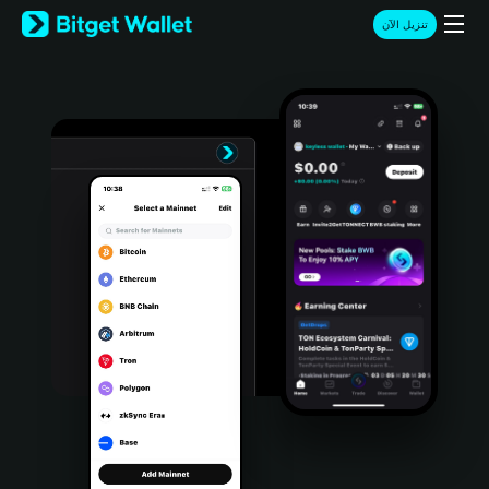
English
تنزيل الآن
日本語
Tiếng Việt
Русский
Español (Latinoamérica)
Türkçe
Italiano
Français
Deutsch
简体中文
繁體中文
Português (Portugal)
Bahasa Indonesia
ภาษาไทย
हिन्दी
বাংলা
Español
Português (Brasil)
Español (Argentina)