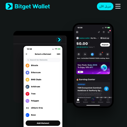
English
تنزيل الآن
日本語
Tiếng Việt
Русский
Español (Latinoamérica)
Türkçe
Italiano
Français
Deutsch
简体中文
繁體中文
Português (Portugal)
Bahasa Indonesia
ภาษาไทย
हिन्दी
বাংলা
Español
Português (Brasil)
Español (Argentina)