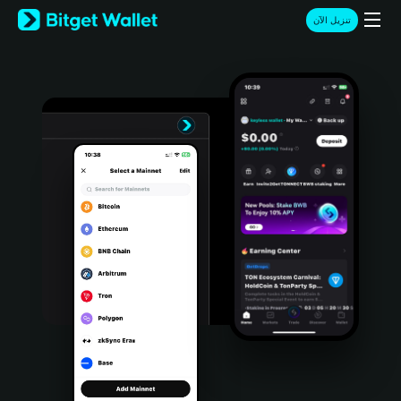
English
تنزيل الآن
日本語
Tiếng Việt
Русский
Español (Latinoamérica)
Türkçe
Italiano
Français
Deutsch
简体中文
繁體中文
Português (Portugal)
Bahasa Indonesia
ภาษาไทย
हिन्दी
বাংলা
Español
Português (Brasil)
Español (Argentina)