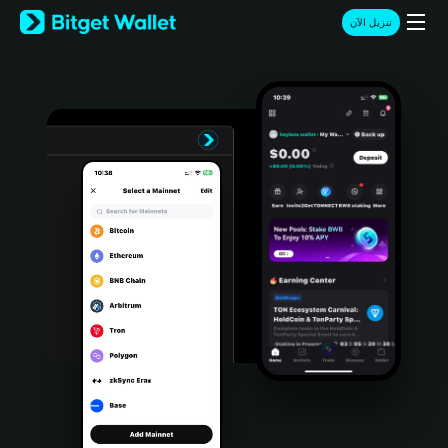
English
تنزيل الآن
日本語
Tiếng Việt
Русский
Español (Latinoamérica)
Türkçe
Italiano
Français
Deutsch
简体中文
繁體中文
Português (Portugal)
Bahasa Indonesia
ภาษาไทย
हिन्दी
বাংলা
Español
Português (Brasil)
Español (Argentina)