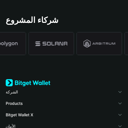
شركاء المشروع
الشركة
نبذة عن محفظة Bitget
Products
المدونة
Crypto Card
Bitget Wallet X
الأكاديمية
Stablecoin Earn
المطورون
الأمان