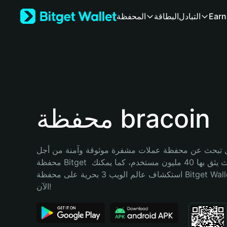
English
Earn
التبادل
البطاقة
المحفظة
日本語
Tiếng Việt
Русский
Español (Latinoamérica)
Türkçe
Italiano
Français
Deutsch
محفظة bracoin
简体中文
繁體中文
Português (Portugal)
تبحث عن محفظة عملات مشفرة موثوقة وآمنة من أجل bracoin؟ إنّ 
Bahasa Indonesia
محفظة Bitget خيارك الأفضل. حيث يثق بها 40 مليون مستخدم، كما يمكنك 
ภาษาไทย
استكشاف عالم الويب 3 بحرية على محفظة Bitget Wallet. ابدأ رحلتك 
हिन्दी
الآن!
বাংলা
Español
Português (Brasil)
Español (Argentina)