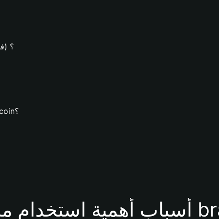
كيف يُمكن
كيف يُمكنك تنزيل محفظة Bitget وإنشاء محفظة bracoin؟
حفظة bracoin