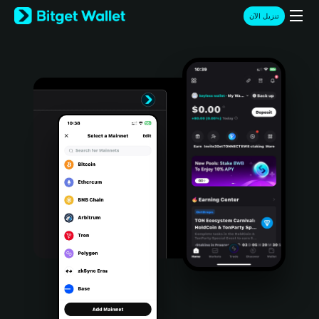
English
تنزيل الآن
日本語
Tiếng Việt
Русский
Español (Latinoamérica)
Türkçe
Italiano
Français
Deutsch
简体中文
繁體中文
Português (Portugal)
Bahasa Indonesia
ภาษาไทย
हिन्दी
বাংলা
Español
Português (Brasil)
Español (Argentina)